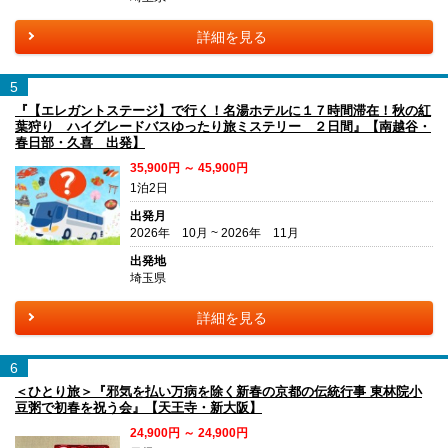
詳細を見る
5
『【エレガントステージ】で行く！名湯ホテルに１７時間滞在！秋の紅
葉狩り ハイグレードバスゆったり旅ミステリー ２日間』【南越谷・
春日部・久喜 出発】
35,900円 ～ 45,900円
1泊2日
出発月
2026年 10月 ~ 2026年 11月
出発地
埼玉県
詳細を見る
6
＜ひとり旅＞『邪気を払い万病を除く新春の京都の伝統行事 東林院小
豆粥で初春を祝う会』【天王寺・新大阪】
24,900円 ～ 24,900円