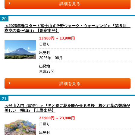
詳細を見る
20
＜2026年春スタート富士山すそ野ウォーク・ウォーキング＞『第５回
樹空の森〜須山』【新宿出発】
13,900円 ～ 13,900円
日帰り
出発月
2026年 08月
出発地
東京23区
詳細を見る
21
＜登山入門（縦走）＞『冬と春に花を咲かせる冬桜 桜と紅葉の競演が
美しい 桜山』【上野出発】
23,900円 ～ 23,900円
日帰り
出発月