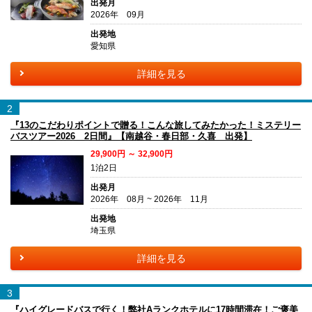
出発月
2026年 09月
出発地
愛知県
詳細を見る
2
『13のこだわりポイントで贈る！こんな旅してみたかった！ミステリー
バスツアー2026 2日間』【南越谷・春日部・久喜 出発】
29,900円 ～ 32,900円
1泊2日
出発月
2026年 08月 ~ 2026年 11月
出発地
埼玉県
詳細を見る
3
『ハイグレードバスで行く！弊社Aランクホテルに17時間滞在！ご褒美