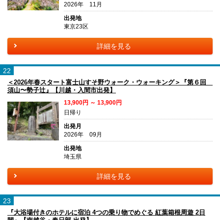
2026年 11月
出発地
東京23区
詳細を見る
22
＜2026年春スタート富士山すそ野ウォーク・ウォーキング＞『第６回
須山〜勢子辻』【川越・入間市出発】
13,900円 ～ 13,900円
日帰り
出発月
2026年 09月
出発地
埼玉県
詳細を見る
23
『大浴場付きのホテルに宿泊 4つの乗り物でめぐる 紅葉箱根周遊 2日