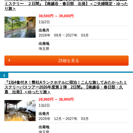
ミステリー ２日間』【南越谷・春日部 出発】＜ご夫婦限定・ゆった
り旅＞
38,500円 ～ 39,000円
1泊2日
出発月
2026年 09月 ~ 2027年 03月
出発地
埼玉県
詳細を見る
4
『1泊4食付き！弊社Aランクホテルに宿泊！こんな旅してみたかったミ
ステリーバスツアー2026年度第２弾 2日間』【南越谷・春日部・久
喜 出発】＜ゆったり旅＞
28,900円 ～ 38,900円
1泊2日
出発月
2026年 12月 ~ 2027年 03月
出発地
埼玉県