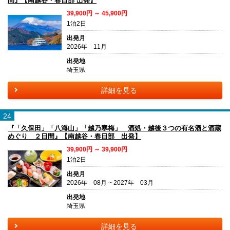
間』【南越谷・春日部 出発】
39,900円 ～ 45,900円
1泊2日
出発月
2026年 11月
出発地
埼玉県
詳細を見る
24
『「久保田」「八海山」「越乃寒梅」 酒処・越後３つの有名酒と酒蔵
めぐり ２日間』【南越谷・春日部 出発】
39,900円 ～ 39,900円
1泊2日
出発月
2026年 08月 ~ 2027年 03月
出発地
埼玉県
詳細を見る