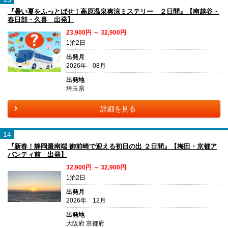
『暑い夏をふっとばせ！高原温泉爽涼ミステリー ２日間』【南越谷・
春日部・久喜 出発】
23,900円 ～ 32,900円
1泊2日
出発月
2026年 08月
出発地
埼玉県
詳細を見る
14
『新春！静岡最南端 御前崎で迎える初日の出 ２日間』【梅田・京都ア
バンティ前 出発】
32,900円 ～ 32,900円
1泊2日
出発月
2026年 12月
出発地
大阪府 京都府