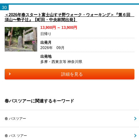
30
＜2026年春スタート富士山すそ野ウォーク・ウォーキング＞『第６回
須山〜勢子辻』【町田・中央林間出発】
13,900円 ～ 13,900円
日帰り
出発月
2026年 09月
出発地
多摩・西東京等 神奈川県
詳細を見る
春バスツアーに関連するキーワード
春 バスツアー
春 バス ツアー