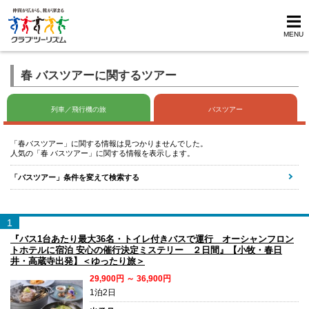
MENU
春 バスツアーに関するツアー
列車／飛行機の旅
バスツアー
「春バスツアー」に関する情報は見つかりませんでした。
人気の「春 バスツアー」に関する情報を表示します。
「バスツアー」条件を変えて検索する
1
『バス1台あたり最大36名・トイレ付きバスで運行 オーシャンフロン
トホテルに宿泊 安心の催行決定ミステリー ２日間』【小牧・春日
井・高蔵寺出発】＜ゆったり旅＞
29,900円 ～ 36,900円
1泊2日