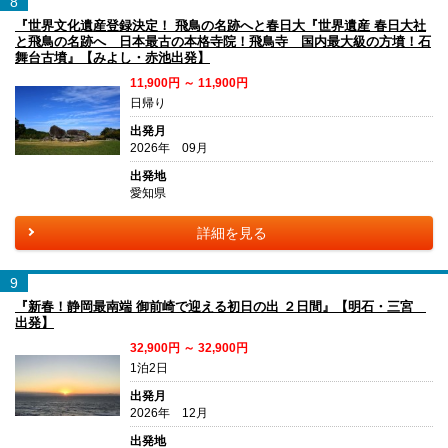
8
『世界文化遺産登録決定！ 飛鳥の名跡へと春日大『世界遺産 春日大社
と飛鳥の名跡へ 日本最古の本格寺院！飛鳥寺 国内最大級の方墳！石
舞台古墳』【みよし・赤池出発】
11,900円 ～ 11,900円
日帰り
出発月
2026年 09月
出発地
愛知県
詳細を見る
9
『新春！静岡最南端 御前崎で迎える初日の出 ２日間』【明石・三宮
出発】
32,900円 ～ 32,900円
1泊2日
出発月
2026年 12月
出発地