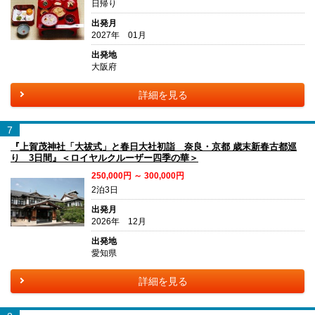
日帰り
出発月
2027年 01月
出発地
大阪府
詳細を見る
7
『上賀茂神社「大祓式」と春日大社初詣 奈良・京都 歳末新春古都巡
り 3日間』＜ロイヤルクルーザー四季の華＞
250,000円 ～ 300,000円
2泊3日
出発月
2026年 12月
出発地
愛知県
詳細を見る