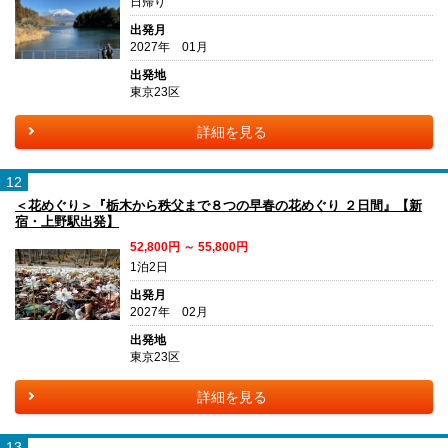
日帰り
出発月
2027年 01月
出発地
東京23区
詳細を見る
12
＜花めぐり＞『栃木から秩父まで８つの早春の花めぐり ２日間』【新
宿・上野駅出発】
52,800円 ～ 55,800円
1泊2日
出発月
2027年 02月
出発地
東京23区
詳細を見る
13