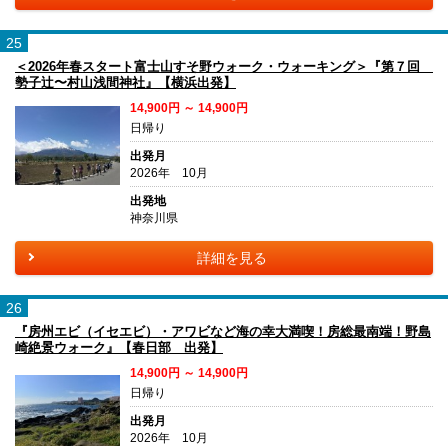
25
＜2026年春スタート富士山すそ野ウォーク・ウォーキング＞『第７回
勢子辻〜村山浅間神社』【横浜出発】
14,900円 ～ 14,900円
日帰り
出発月
2026年 10月
出発地
神奈川県
詳細を見る
26
『房州エビ（イセエビ）・アワビなど海の幸大満喫！房総最南端！野島
崎絶景ウォーク』【春日部 出発】
14,900円 ～ 14,900円
日帰り
出発月
2026年 10月