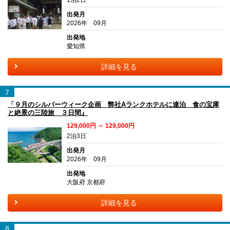
1泊2日
出発月
2026年 09月
出発地
愛知県
詳細を見る
7
「９月のシルバーウィーク企画 弊社Aランクホテルに連泊 食の宝庫
と絶景の三陸旅 ３日間』
129,000円 ～ 129,000円
2泊3日
出発月
2026年 09月
出発地
大阪府 京都府
詳細を見る
8