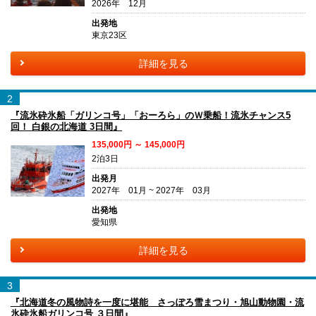
2026年 12月
出発地
東京23区
詳細を見る
2
『流氷砕氷船「ガリンコ号」「おーろら」のＷ乗船！流氷チャンス5
回！ 白銀の北海道 3日間』
135,000円 ～ 145,000円
2泊3日
出発月
2027年 01月 ~ 2027年 03月
出発地
愛知県
詳細を見る
3
『北海道冬の風物詩を一度に堪能 さっぽろ雪まつり・旭山動物園・流
氷砕氷船ガリンコ号 ３日間』