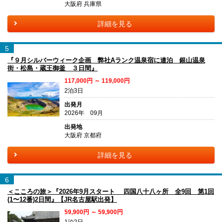
大阪府 兵庫県
詳細を見る
5
『９月シルバーウィーク企画 弊社Aランク温泉宿に連泊 銀山温泉
街・松島・蔵王御釜 ３日間』
117,000円 ～ 119,000円
2泊3日
出発月
2026年 09月
出発地
大阪府 京都府
詳細を見る
6
＜こころの旅＞『2026年9月スタート 四国八十八ヶ所 全9回 第1回
(1〜12番)2日間』【JR名古屋駅出発】
59,900円 ～ 59,900円