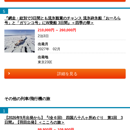
5
『網走・紋別で3日間とも流氷観賞のチャンス 流氷砕氷船「おーろら
号」と「ガリンコ号」にW乗船 3日間』＜四季の華＞
210,000円 ～ 260,000円
2泊3日
出発月
2027年 02月
出発地
東京23区
詳細を見る
その他の列車/飛行機の旅
1
【2026年9月出発から】『(全６回) 四国八十八ヶ所めぐり 第1回 3
日間』【羽田出発】＜こころの旅＞
99,900円 ～ 109,900円