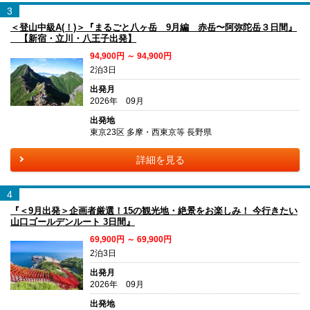
3
＜登山中級A(！)＞『まるごと八ヶ岳 9月編 赤岳〜阿弥陀岳３日間』
【新宿・立川・八王子出発】
94,900円 ～ 94,900円
2泊3日
出発月
2026年 09月
出発地
東京23区 多摩・西東京等 長野県
詳細を見る
4
『＜9月出発＞企画者厳選！15の観光地・絶景をお楽しみ！ 今行きたい
山口ゴールデンルート 3日間』
69,900円 ～ 69,900円
2泊3日
出発月
2026年 09月
出発地