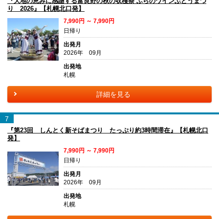
『大地の恵みに感謝する富良野の秋の収穫祭 ふらのワインぶどうまつ
り 2026』【札幌北口発】
7,990円 ～ 7,990円
日帰り
出発月
2026年 09月
出発地
札幌
詳細を見る
7
『第23回 しんとく新そばまつり たっぷり約3時間滞在』【札幌北口
発】
7,990円 ～ 7,990円
日帰り
出発月
2026年 09月
出発地
札幌