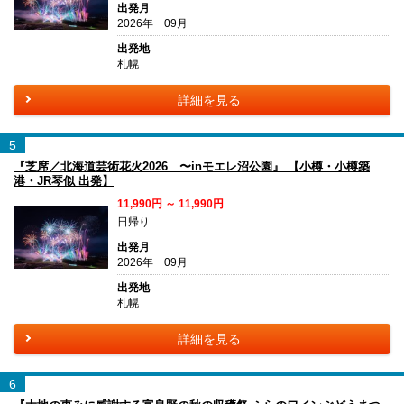
出発月
2026年 09月
出発地
札幌
詳細を見る
5
『芝席／北海道芸術花火2026 〜inモエレ沼公園』 【小樽・小樽築
港・JR琴似 出発】
11,990円 ～ 11,990円
日帰り
出発月
2026年 09月
出発地
札幌
詳細を見る
6