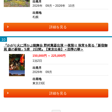
出発月
2026年 09月 ~ 2026年 10月
出発地
札幌
詳細を見る
10
『かがり火に浮かぶ能舞台 野村萬斎出演 一夜限り 秋宵を彩る「新宿御
苑 森の薪能」S席 2日間』【東京出発】＜四季の華＞
150,000円 ～ 225,000円
1泊2日
出発月
2026年 09月
出発地
東京23区
詳細を見る