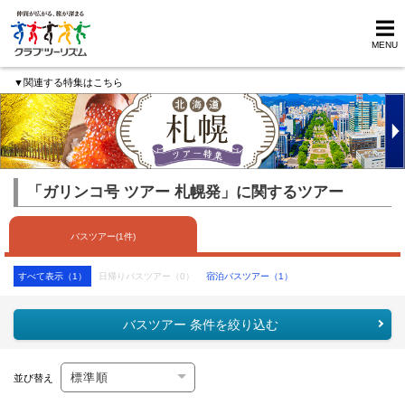
MENU
▼関連する特集はこちら
「ガリンコ号 ツアー 札幌発」に関するツアー
バスツアー(1件)
すべて表示（1）
日帰りバスツアー（0）
宿泊バスツアー（1）
バスツアー 条件を絞り込む
並び替え