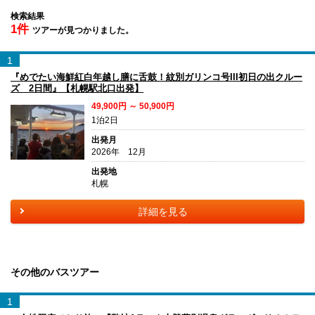
検索結果
1件
ツアーが見つかりました。
1
『めでたい海鮮紅白年越し膳に舌鼓！紋別ガリンコ号III初日の出クルー
ズ 2日間』【札幌駅北口出発】
49,900円 ～ 50,900円
1泊2日
出発月
2026年 12月
出発地
札幌
詳細を見る
その他のバスツアー
1