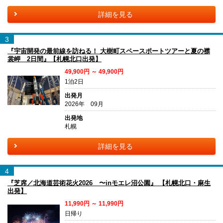
詳細を見る
3
『宇宙開発の最前線を訪ねる！ 大樹町スペースポートツアーと夏の襟
裳岬 2日間』【札幌北口出発】
49,900円 ～ 49,900円
1泊2日
出発月
2026年 09月
出発地
札幌
詳細を見る
4
『芝席／北海道芸術花火2026 〜inモエレ沼公園』 【札幌北口・麻生
出発】
11,990円 ～ 11,990円
日帰り