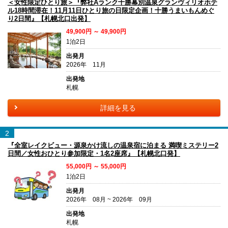
＜女性限定ひとり旅＞『弊社Aランク十勝幕別温泉グランヴィリオホテ
ル18時間滞在！11月11日ひとり旅の日限定企画！十勝うまいもんめぐ
り2日間』【札幌北口出発】
49,900円 ～ 49,900円
1泊2日
出発月
2026年 11月
出発地
札幌
詳細を見る
2
『全室レイクビュー・源泉かけ流しの温泉宿に泊まる 満喫ミステリー2
日間／女性おひとり参加限定・1名2座席』【札幌北口発】
55,000円 ～ 55,000円
1泊2日
出発月
2026年 08月 ~ 2026年 09月
出発地
札幌