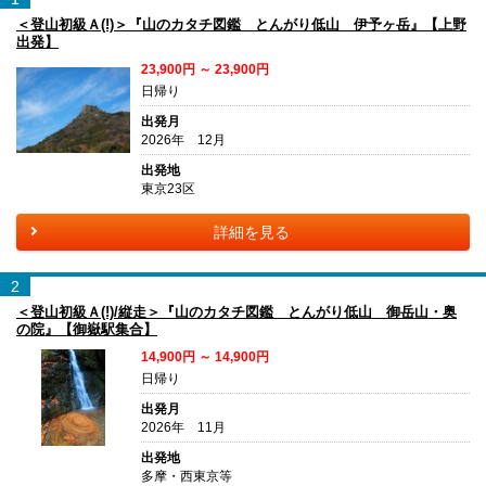
＜登山初級Ａ(!)＞『山のカタチ図鑑 とんがり低山 伊予ヶ岳』【上野
出発】
23,900円 ～ 23,900円
日帰り
出発月
2026年 12月
出発地
東京23区
詳細を見る
2
＜登山初級Ａ(!)/縦走＞『山のカタチ図鑑 とんがり低山 御岳山・奥
の院』【御嶽駅集合】
14,900円 ～ 14,900円
日帰り
出発月
2026年 11月
出発地
多摩・西東京等