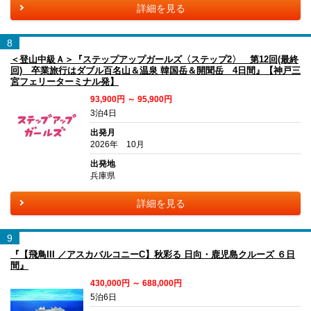
詳細を見る
8
＜登山中級Ａ＞『ステップアップガールズ〈ステップ2〉 第12回(最終
回) 卒業旅行はダブル百名山＆温泉 韓国岳＆開聞岳 4日間』【神戸三
宮フェリーターミナル発】
93,900円 ～ 95,900円
3泊4日
出発月
2026年 10月
出発地
兵庫県
詳細を見る
9
『【飛鳥III ／アスカバルコニーC】秋彩る 日向・鹿児島クルーズ ６日
間』
430,000円 ～ 688,000円
5泊6日