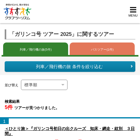
MENU
「ガリンコ号 ツアー 2025」に関するツアー
列車／飛行機の旅(5件)
バスツアー(1件)
列車／飛行機の旅 条件を絞り込む
並び替え
検索結果
5件
ツアーが見つかりました。
1
＜ひとり旅＞『ガリンコ号初日の出クルーズ 知床・網走・紋別 ３日
間』