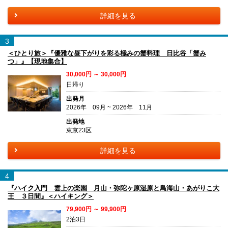
詳細を見る
3
＜ひとり旅＞『優雅な昼下がりを彩る極みの蟹料理 日比谷「蟹み
つ」』【現地集合】
30,000円 ～ 30,000円
日帰り
出発月
2026年 09月 ~ 2026年 11月
出発地
東京23区
詳細を見る
4
『ハイク入門 雲上の楽園 月山・弥陀ヶ原湿原と鳥海山・あがりこ大
王 ３日間』＜ハイキング＞
79,900円 ～ 99,900円
2泊3日