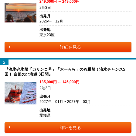
249,000円 ～ 249,000円
2泊3日
出発月
2026年 12月
出発地
東京23区
詳細を見る
2
『流氷砕氷船「ガリンコ号」「おーろら」のＷ乗船！流氷チャンス5
回！ 白銀の北海道 3日間』
135,000円 ～ 145,000円
2泊3日
出発月
2027年 01月 ~ 2027年 03月
出発地
愛知県
詳細を見る