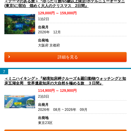
＜テーマのある旅＞『ゆったり旅/65歳以上限定/ホテルニューオータニ
(東京)に宿泊 煌めく大人のクリスマス 2日間』
129,000円 ～ 159,000円
1泊2日
出発月
2026年 12月
出発地
大阪府 京都府
詳細を見る
7
＜ミニハイキング＞『秘境知床岬クルーズ＆羅臼動物ウォッチングと知
床五湖全周 世界遺産知床の大自然を極める旅 ３日間』
114,900円 ～ 129,900円
2泊3日
出発月
2026年 08月 ~ 2026年 09月
出発地
東京23区