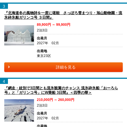
3
『北海道冬の風物詩を一度に堪能 さっぽろ雪まつり・旭山動物園・流
氷砕氷船ガリンコ号 ３日間』
89,900円 ～ 99,900円
2泊3日
出発月
2027年 02月
出発地
東京23区
詳細を見る
4
『網走・紋別で3日間とも流氷観賞のチャンス 流氷砕氷船「おーろら
号」と「ガリンコ号」にW乗船 3日間』＜四季の華＞
210,000円 ～ 260,000円
2泊3日
出発月
2027年 02月
出発地