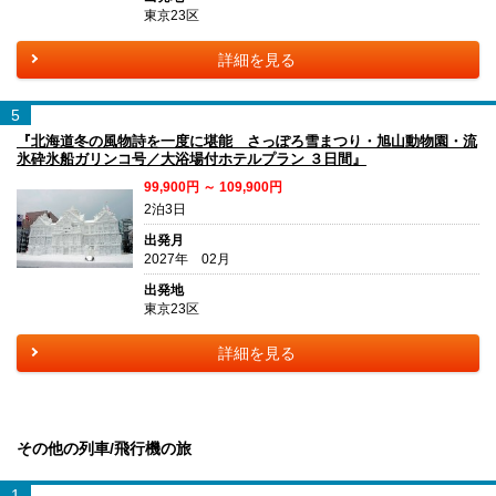
東京23区
詳細を見る
5
『北海道冬の風物詩を一度に堪能 さっぽろ雪まつり・旭山動物園・流
氷砕氷船ガリンコ号／大浴場付ホテルプラン ３日間』
99,900円 ～ 109,900円
2泊3日
出発月
2027年 02月
出発地
東京23区
詳細を見る
その他の列車/飛行機の旅
1