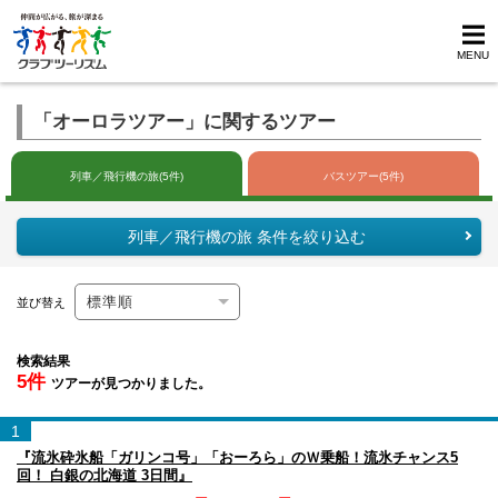
MENU
「オーロラツアー」に関するツアー
列車／飛行機の旅(5件)
バスツアー(5件)
列車／飛行機の旅 条件を絞り込む
並び替え
検索結果
5件
ツアーが見つかりました。
1
『流氷砕氷船「ガリンコ号」「おーろら」のＷ乗船！流氷チャンス5
回！ 白銀の北海道 3日間』