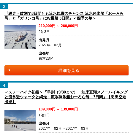
3
『網走・紋別で3日間とも流氷観賞のチャンス 流氷砕氷船「おーろら
号」と「ガリンコ号」にW乗船 3日間』＜四季の華＞
210,000円 ～ 260,000円
2泊3日
出発月
2027年 02月
出発地
東京23区
詳細を見る
4
＜スノーハイク初級＞『早割（9/30まで） 知床五湖スノーハイキング
と流氷遊ウォークと網走・流氷砕氷船おーろら号 3日間』【羽田空港
出発】
109,000円 ～ 139,000円
1泊2日
出発月
2027年 02月 ~ 2027年 03月