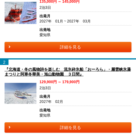
135,000円 ～ 145,000円
2泊3日
出発月
2027年 01月 ~ 2027年 03月
出発地
愛知県
詳細を見る
2
『北海道・冬の風物詩を楽しむ 流氷砕氷船「おーろら」・層雲峡氷瀑
まつりと阿寒冬華美・旭山動物園 ３日間』
129,900円 ～ 179,900円
2泊3日
出発月
2027年 02月
出発地
愛知県
詳細を見る