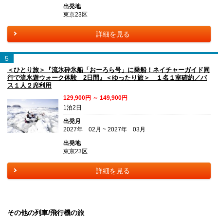
出発地
東京23区
詳細を見る
5
＜ひとり旅＞『流氷砕氷船「おーろら号」に乗船！ネイチャーガイド同
行で流氷遊ウォーク体験 2日間』＜ゆったり旅＞ １名１室確約／バ
ス１人２席利用
129,900円 ～ 149,900円
1泊2日
出発月
2027年 02月 ~ 2027年 03月
出発地
東京23区
詳細を見る
その他の列車/飛行機の旅