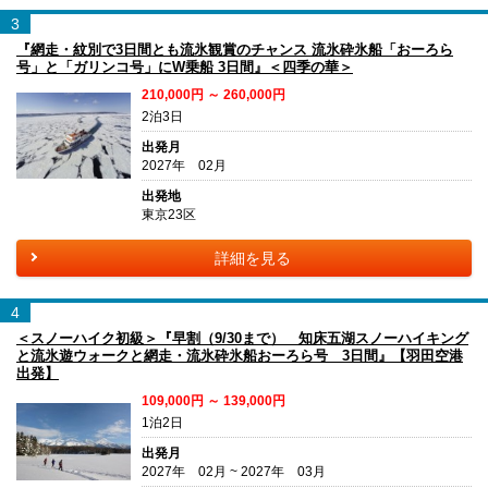
3
『網走・紋別で3日間とも流氷観賞のチャンス 流氷砕氷船「おーろら
号」と「ガリンコ号」にW乗船 3日間』＜四季の華＞
210,000円 ～ 260,000円
2泊3日
出発月
2027年 02月
出発地
東京23区
詳細を見る
4
＜スノーハイク初級＞『早割（9/30まで） 知床五湖スノーハイキング
と流氷遊ウォークと網走・流氷砕氷船おーろら号 3日間』【羽田空港
出発】
109,000円 ～ 139,000円
1泊2日
出発月
2027年 02月 ~ 2027年 03月