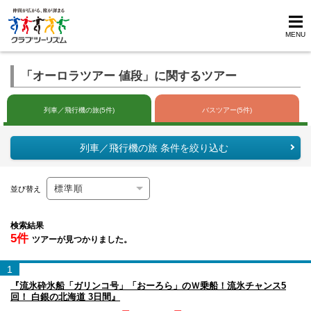
MENU
「オーロラツアー 値段」に関するツアー
列車／飛行機の旅(5件)
バスツアー(5件)
列車／飛行機の旅 条件を絞り込む
並び替え
検索結果
5件
ツアーが見つかりました。
1
『流氷砕氷船「ガリンコ号」「おーろら」のＷ乗船！流氷チャンス5
回！ 白銀の北海道 3日間』