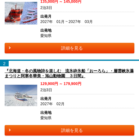
135,000円 ～ 145,000円
2泊3日
出発月
2027年 01月 ~ 2027年 03月
出発地
愛知県
詳細を見る
2
『北海道・冬の風物詩を楽しむ 流氷砕氷船「おーろら」・層雲峡氷瀑
まつりと阿寒冬華美・旭山動物園 ３日間』
129,900円 ～ 179,900円
2泊3日
出発月
2027年 02月
出発地
愛知県
詳細を見る