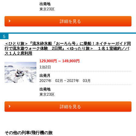
出発地
東京23区
詳細を見る
5
＜ひとり旅＞『流氷砕氷船「おーろら号」に乗船！ネイチャーガイド同
行で流氷遊ウォーク体験 2日間』＜ゆったり旅＞ １名１室確約／バ
ス１人２席利用
129,900円 ～ 149,900円
1泊2日
出発月
2027年 02月 ~ 2027年 03月
出発地
東京23区
詳細を見る
その他の列車/飛行機の旅