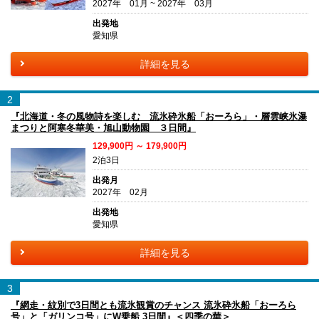
2027年 01月 ~ 2027年 03月
出発地
愛知県
詳細を見る
2
『北海道・冬の風物詩を楽しむ 流氷砕氷船「おーろら」・層雲峡氷瀑
まつりと阿寒冬華美・旭山動物園 ３日間』
129,900円 ～ 179,900円
2泊3日
出発月
2027年 02月
出発地
愛知県
詳細を見る
3
『網走・紋別で3日間とも流氷観賞のチャンス 流氷砕氷船「おーろら
号」と「ガリンコ号」にW乗船 3日間』＜四季の華＞