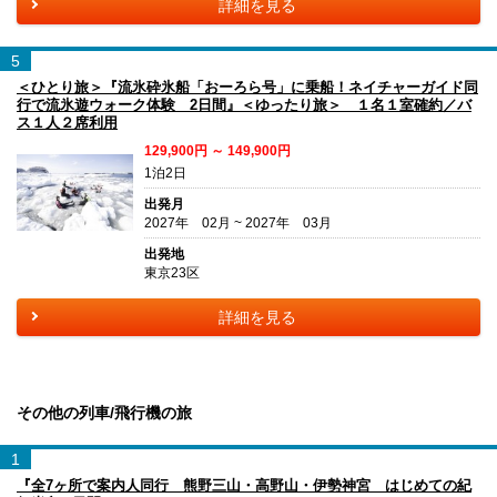
詳細を見る
5
＜ひとり旅＞『流氷砕氷船「おーろら号」に乗船！ネイチャーガイド同
行で流氷遊ウォーク体験 2日間』＜ゆったり旅＞ １名１室確約／バ
ス１人２席利用
129,900円 ～ 149,900円
1泊2日
出発月
2027年 02月 ~ 2027年 03月
出発地
東京23区
詳細を見る
その他の列車/飛行機の旅
1
『全7ヶ所で案内人同行 熊野三山・高野山・伊勢神宮 はじめての紀