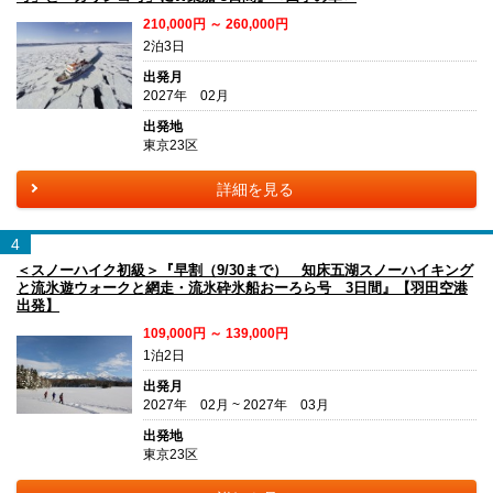
210,000円 ～ 260,000円
2泊3日
出発月
2027年 02月
出発地
東京23区
詳細を見る
4
＜スノーハイク初級＞『早割（9/30まで） 知床五湖スノーハイキング
と流氷遊ウォークと網走・流氷砕氷船おーろら号 3日間』【羽田空港
出発】
109,000円 ～ 139,000円
1泊2日
出発月
2027年 02月 ~ 2027年 03月
出発地
東京23区