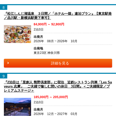
8
『松江しんじ湖温泉 ３日間／「ホテル一畑」連泊プラン』【東京駅発
／品川駅・新横浜駅乗下車可】
84,900円 ～ 92,900円
2泊3日
出発月
2026年 08月 ~ 2026年 10月
出発地
東京23区 神奈川県
詳細を見る
9
『2泊目は「里創人 熊野倶楽部」に宿泊 近鉄レストラン列車「Les Sa
veurs 志摩」 ご夫婦で愉しむ憩いの休日 3日間』＜ご夫婦限定／プ
レミアムステージ＞
185,000円 ～ 205,000円
2泊3日
出発月
2026年 12月 ~ 2027年 03月