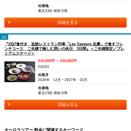
出発地
東京23区 神奈川県
詳細を見る
10
『2泊7食付き 近鉄レストラン列車「Les Saveurs 志摩」で食すフレ
ンチコース ご夫婦で愉しむ憩いの休日 3日間』＜ご夫婦限定／プレ
ミアムステージ＞
210,000円 ～ 230,000円
2泊3日
出発月
2026年 12月 ~ 2027年 03月
出発地
東京23区 神奈川県
詳細を見る
オーロラツアー 料金に関連するキーワード