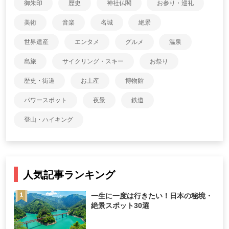
御朱印
歴史
神社仏閣
お参り・巡礼
美術
音楽
名城
絶景
世界遺産
エンタメ
グルメ
温泉
島旅
サイクリング・スキー
お祭り
歴史・街道
お土産
博物館
パワースポット
夜景
鉄道
登山・ハイキング
人気記事ランキング
一生に一度は行きたい！日本の秘境・
絶景スポット30選