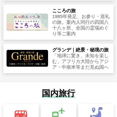
こころの旅
1985年発足、お参り・巡礼
の旅。案内人同行の四国八
十八ヶ所、全国の霊場めぐ
り等ご案内
グランデ｜絶景・秘境の旅
「地球に驚き、未知を楽し
む」アフリカ大陸からアジ
ア・中南米等まだ見ぬ国へ
国内旅行