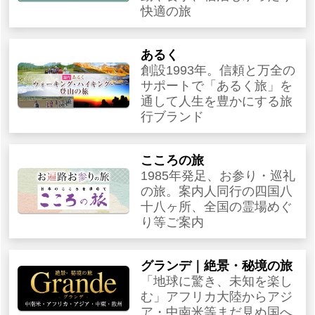
快適の旅
あるく
創設1993年。信頼と万全の
サポートで「あるく旅」を
通して人生を豊かにする旅
行ブランド
こころの旅
1985年発足、お参り・巡礼
の旅。案内人同行の四国八
十八ヶ所、全国の霊場めぐ
り等ご案内
グランデ｜絶景・秘境の旅
「地球に驚き、未知を楽し
む」アフリカ大陸からアジ
ア・中南米等まだ見ぬ国へ