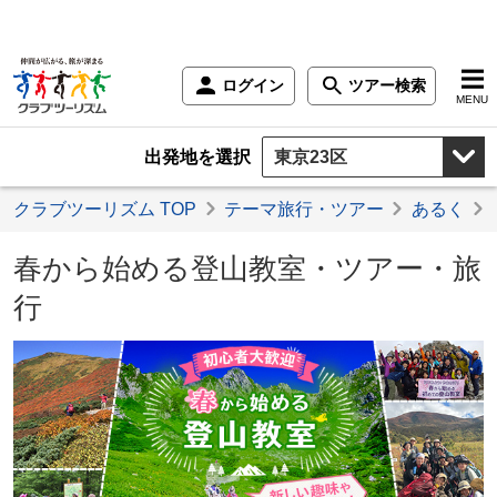
ログイン
ツアー検索
MENU
出発地を選択
クラブツーリズム TOP
テーマ旅行・ツアー
あるく
春から始める登山教室・ツアー・旅
行