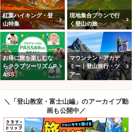
紅葉ハイキング・登
現地集合プランで行
山特集
く登山の旅
お得に旅を楽しむな
マウンテン・アカデ
らクラブツーリズムP
ミー｜登山旅行・ツ
ASS
アー
＼「登山教室・富士山編」のアーカイブ動
画も公開中／