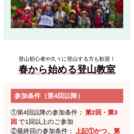
登山初心者や久々に登山する方も歓迎！
春から始める登山教室
参加条件（第4回以降）
①第4回以降の参加条件：
第2回・第3
回
で1回以上のご参加
②最終回の参加条件：
上記①かつ、第