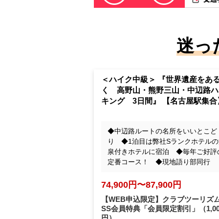
迷っ
＜ハイク中級＞ 『世界遺産をあ
く 高野山・熊野三山・中辺路ハ
キング 3日間』 【名古屋駅集合
◆中辺路ルートの名所をいいとこど
り ◆1泊目は弊社Sランクホテルの
泉付きホテルに宿泊 ◆毎年ご好評
定番コース！ ◆現地語り部同行
74,900円〜87,900円
【WEB申込限定】クラブツーリズム
SS会員特典「会員限定割引」
（1,0
円）