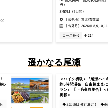
円）
2泊3日（3日間）
【出発地】
東北/青森県
202
【出発月】
2026年 8,9,10,1
コース番号
N4214
遥かなる尾瀬
！
＜ハイク初級＞『尾瀬ハ
約5
約5時間滞在 自由気まま
ラン』 【上毛高原集合】＜
掲載＞
毛
◆全出発日 催行決定！ ◆高