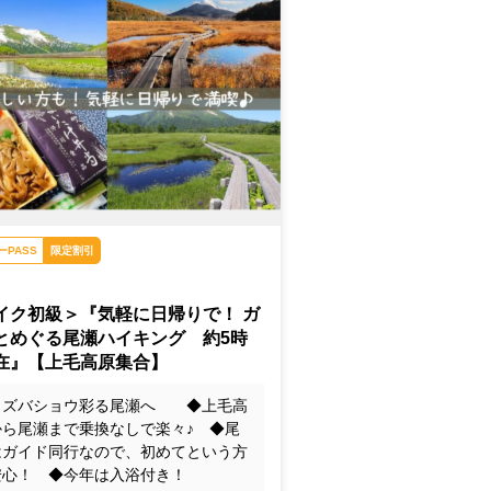
瀬・秋の尾瀬・まいたけ弁当・尾瀬の木道
ーPASS
限定割引
イク初級＞『気軽に日帰りで！ ガ
とめぐる尾瀬ハイキング 約5時
在』【上毛高原集合】
ミズバショウ彩る尾瀬へ ◆上毛高
から尾瀬まで乗換なしで楽々♪ ◆尾