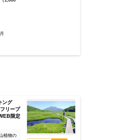
1月
イキング
にフリープ
WEB限定
山植物の