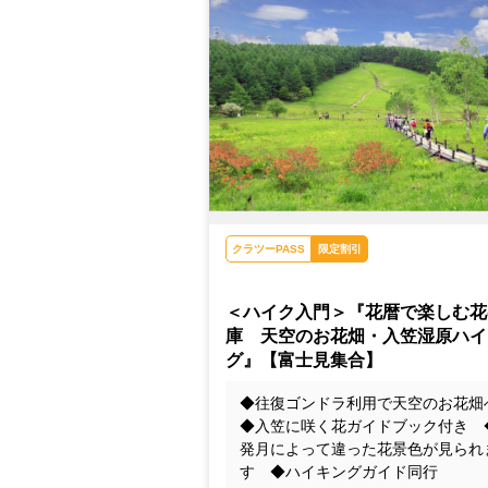
入笠湿原（画像提供：諏訪観光ナ
クラツーPASS
限定割引
＜ハイク入門＞『花暦で楽しむ花
庫 天空のお花畑・入笠湿原ハイ
グ』【富士見集合】
◆往復ゴンドラ利用で天空のお花
◆入笠に咲く花ガイドブック付き 