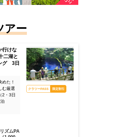
ツアー
か行けな
十二湖と
ング 3日
決めた！
白神山地の青池(イメー
しむ厳選
ジ)
2・3日
2連泊
クラツーPASS
限定割引
リズムPA
（1,000