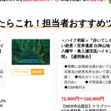
たらこれ！担当者おすすめ
る
＜ハイク初級＞『歩いてし
イ
い絶景！世界遺産 白神山地
】
八幡平・奥入瀬渓流ハイキ
間』【盛岡集合】
◆実際に企画担当者が歩いて
熊野古道・大門坂（イメ
温
北東北の絶景名所を歩いて楽
ージ）
の
版！ ◆地元ガイドがご案内（
目のみ） ◆大顎温泉に
クラツーPASS
限定割引
◆2泊6食付き
72,900円〜102,900円
PA
00
【WEB申込限定】クラブツー
SS会員特典「会員限定割引」