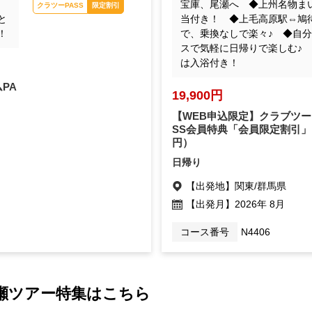
夏の尾瀬・秋の尾瀬・ま
♪
宝庫、尾瀬へ ◆上州名物ま
いたけ弁当・尾瀬の木道
と
当付き！ ◆上毛高原駅⇔鳩
！
で、乗換なしで楽々♪ ◆自
クラツーPASS
限定割引
スで気軽に日帰りで楽しむ♪
は入浴付き！
PA
19,900円
【WEB申込限定】クラブツー
SS会員特典「会員限定割引」
円）
日帰り
【出発地】
関東/群馬県
【出発月】
2026年 8月
コース番号
N4406
瀬ツアー特集はこちら