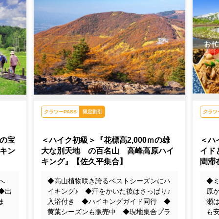
ビ）
高峰高原の紅葉（イメージ/見頃：例年１０月中
夏の尾
旬～１１月上旬）
クラツーPASS
限定割引
クラツ
の宝
＜ハイク初級＞『花標高2,000ｍの雄
＜ハ
キン
大な別天地 の百名山 高峰高原ハイ
イド
キング』【佐久平集合】
間滞
畑へ
◆高山植物咲き誇るベストシーズンにハ
◆
◆出
イキング♪ ◆汗をかいた後はさっぱり♪
原