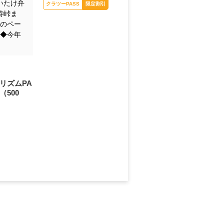
尾瀬の木道（イメージ）
いたけ弁
待峠ま
分のペー
クラツーPASS
限定割引
 ◆今年
リズムPA
（500