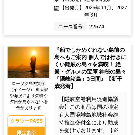
【出発月】
2026年 11月、2027
年 3月
22574
コース番号
『船でしかめぐれない島前の
島へもご案内 個人では行きに
くい隠岐の島々を満喫！ 絶
景・グルメの宝庫 神秘の島々
「隠岐諸島」3日間』【新千
ローソク島遊覧船
歳発着】
（イメージ） ※天候
や海況により欠航や
【隠岐空港利用促進協議
夕日が見られない場
会】この商品は国の特定
合があります
有人国境離島地域社会維
クラツーPASS
持推進交付金により助成
を受けております。【※
限定割引