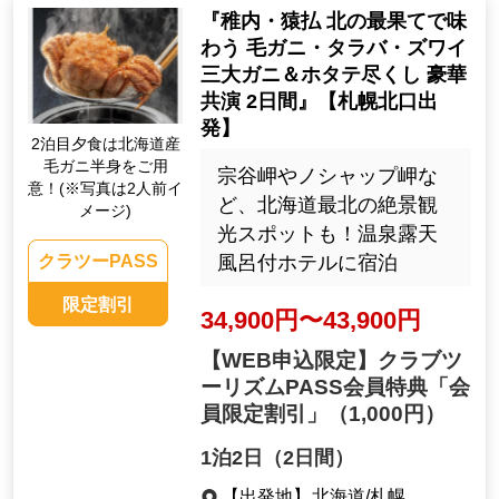
『稚内・猿払 北の最果てで味
わう 毛ガニ・タラバ・ズワイ
三大ガニ＆ホタテ尽くし 豪華
共演 2日間』【札幌北口出
発】
2泊目夕食は北海道産
毛ガニ半身をご用
宗谷岬やノシャップ岬な
意！(※写真は2人前イ
ど、北海道最北の絶景観
メージ)
光スポットも！温泉露天
風呂付ホテルに宿泊
クラツーPASS
限定割引
34,900円〜43,900円
【WEB申込限定】クラブツ
ーリズムPASS会員特典「会
員限定割引」
（1,000円）
1泊2日（2日間）
【出発地】
北海道/札幌