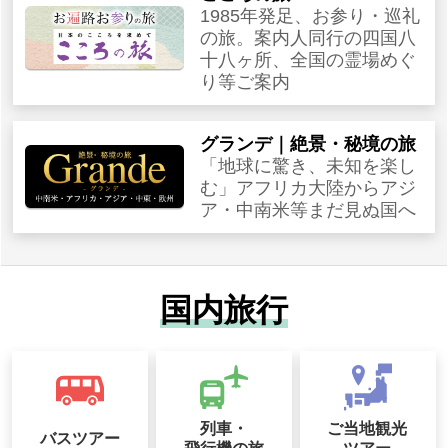
1985年発足、お参り・巡礼
の旅。案内人同行の四国八
十八ヶ所、全国の霊場めぐ
り等ご案内
グランデ｜絶景・秘境の旅
「地球に驚き、未知を楽し
む」アフリカ大陸からアジ
ア・中南米等まだ見ぬ国へ
国内旅行
列車・
ご当地観光
バスツアー