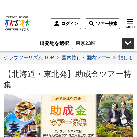
ログイン
ツアー検索
MENU
出発地を選択
クラブツーリズム TOP
国内旅行・国内ツアー
旅しよ
【北海道・東北発】助成金ツアー特
集