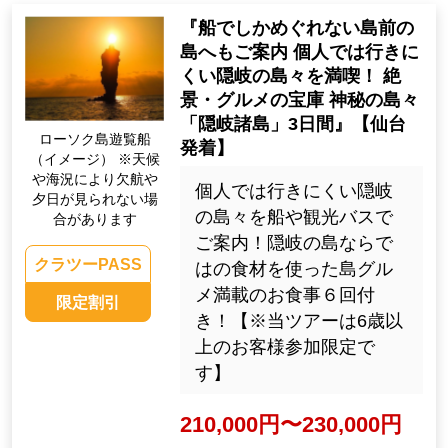
『船でしかめぐれない島前の
島へもご案内 個人では行きに
くい隠岐の島々を満喫！ 絶
景・グルメの宝庫 神秘の島々
「隠岐諸島」3日間』【仙台
ローソク島遊覧船
発着】
（イメージ） ※天候
や海況により欠航や
個人では行きにくい隠岐
夕日が見られない場
の島々を船や観光バスで
合があります
ご案内！隠岐の島ならで
クラツーPASS
はの食材を使った島グル
メ満載のお食事６回付
限定割引
き！【※当ツアーは6歳以
上のお客様参加限定で
す】
210,000円〜230,000円