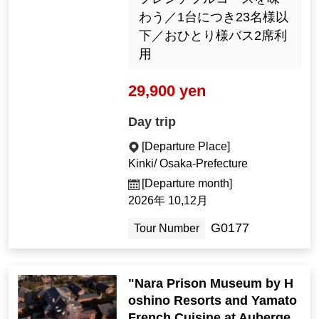
わう／1台につき23名様以
下／おひとり様バス2席利
用
29,900 yen
Day trip
[Departure Place]
Kinki/ Osaka-Prefecture
[Departure month]
2026年 10,12月
G0177
Tour Number
"Nara Prison Museum by H
oshino Resorts and Yamato
French Cuisine at Auberge