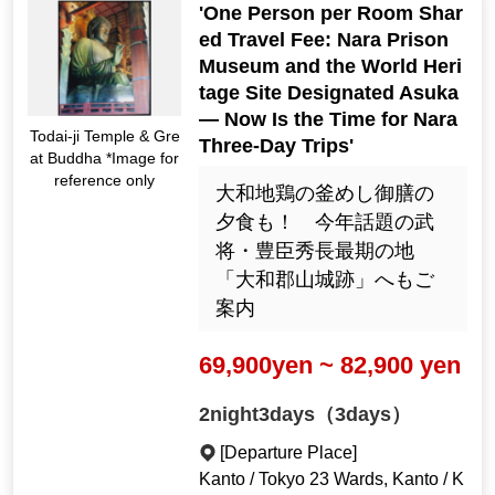
'One Person per Room Shar
ed Travel Fee: Nara Prison
Museum and the World Heri
tage Site Designated Asuka
— Now Is the Time for Nara
Todai-ji Temple & Gre
Three-Day Trips'
at Buddha *Image for
reference only
大和地鶏の釜めし御膳の
夕食も！ 今年話題の武
将・豊臣秀長最期の地
「大和郡山城跡」へもご
案内
69,900yen ~ 82,900 yen
2night3days（3days）
[Departure Place]
Kanto / Tokyo 23 Wards, Kanto / K