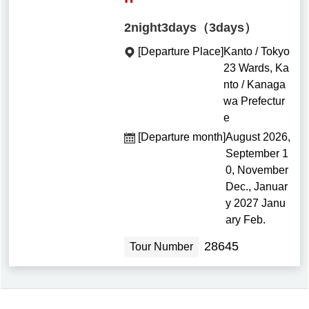
2night3days（3days）
[Departure Place]
Kanto / Tokyo
23 Wards, Ka
nto / Kanaga
wa Prefectur
e
[Departure month]
August 2026,
September 1
0, November
Dec., Januar
y 2027 Janu
ary Feb.
28645
Tour Number