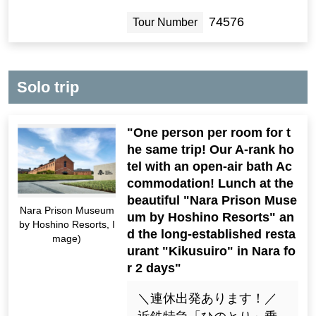
74576
Tour Number
Solo trip
"One person per room for t
he same trip! Our A-rank ho
tel with an open-air bath Ac
commodation! Lunch at the
beautiful "Nara Prison Muse
Nara Prison Museum
um by Hoshino Resorts" an
by Hoshino Resorts, I
d the long-established resta
mage)
urant "Kikusuiro" in Nara fo
r 2 days"
＼連休出発あります！／