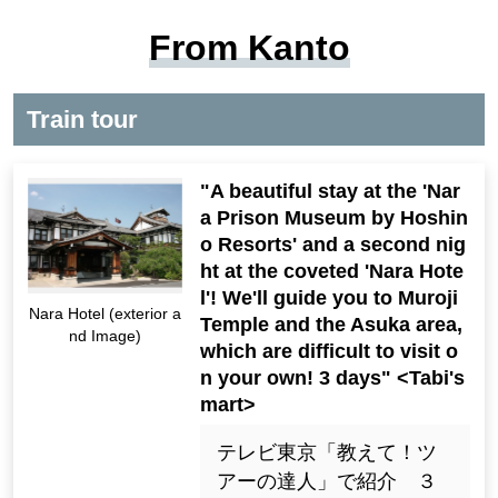
From Kanto
Train tour
"A beautiful stay at the 'Nar
a Prison Museum by Hoshin
o Resorts' and a second nig
ht at the coveted 'Nara Hote
l'! We'll guide you to Muroji
Nara Hotel (exterior a
Temple and the Asuka area,
nd Image)
which are difficult to visit o
n your own! 3 days" <Tabi's
mart>
テレビ東京「教えて！ツ
アーの達人」で紹介 ３