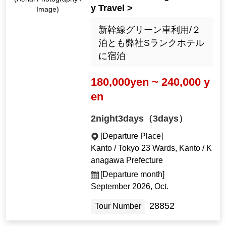
y Travel >
Image)
新幹線グリーン車利用/２
泊とも弊社Sランクホテル
に宿泊
180,000yen ~ 240,000 y
en
2night3days（3days）
[Departure Place]
Kanto / Tokyo 23 Wards, Kanto / K
anagawa Prefecture
[Departure month]
September 2026, Oct.
28852
Tour Number