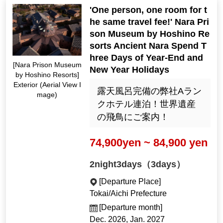
'One person, one room for t
he same travel fee!' Nara Pri
son Museum by Hoshino Re
sorts Ancient Nara Spend T
hree Days of Year-End and
[Nara Prison Museum
New Year Holidays
by Hoshino Resorts]
Exterior (Aerial View I
露天風呂完備の弊社Aラン
mage)
クホテル連泊！世界遺産
の飛鳥にご案内！
74,900yen ~ 84,900 yen
2night3days（3days）
[Departure Place]
Tokai/Aichi Prefecture
[Departure month]
Dec. 2026, Jan. 2027