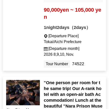
90,000yen ~ 105,000 ye
n
1night2days（2days）
[Departure Place]
Tokai/Aichi Prefecture
[Departure month]
2026 8,9,10, Nov.
74522
Tour Number
"One person per room for t
he same trip! Our A-rank ho
tel with an open-air bath Ac
commodation! Lunch at the
beautiful "Nara Prison Muse