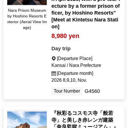
ecture by a former prison of
Nara Prison Museum
ficer, by Hoshino Resorts"
by Hoshino Resorts E
[Meet at Kintetsu Nara Stati
xterior (Aerial View Im
on]
age)
8,980 yen
Day trip
[Departure Place]
Kansai / Nara Prefecture
[Departure month]
2026 8,9,10, Nov.
G4560
Tour Number
『秋彩るコスモス寺「般若
寺」と美しき赤レンガ建築
「奈良監獄ミュージアム」』