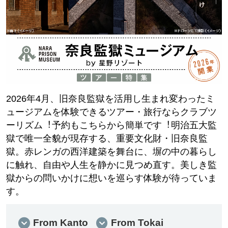
2026年4月、旧奈良監獄を活用し生まれ変わったミ
ュージアムを体験できるツアー・旅⾏ならクラブツ
ーリズム︕予約もこちらから簡単です︕明治五大監
獄で唯一全貌が現存する、重要文化財・旧奈良監
獄。赤レンガの西洋建築を舞台に、塀の中の暮らし
に触れ、自由や人生を静かに見つめ直す。美しき監
獄からの問いかけに想いを巡らす体験が待っていま
す。
From Kanto
From Tokai