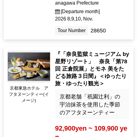
anagawa Prefecture
[Departure month]
2026 8,9,10, Nov.
28650
Tour Number
『「奈良監獄ミュージアム by
星野リゾート」 奈良「第78
回 正倉院展」とモネ 美をた
どる旅路３日間』＜ゆったり
旅・ゆったり観光＞
京都東急ホテル ア
フタヌーンティー(イ
京都老舗「祇園辻利」の
メージ)
宇治抹茶を使用した季節
のアフタヌーンティー
92,900yen ~ 109,900 ye