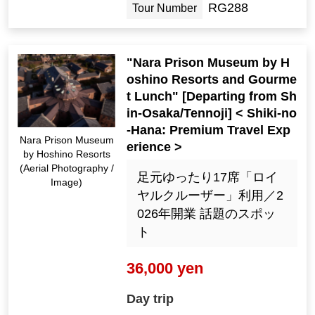
RG288
Tour Number
"Nara Prison Museum by H
oshino Resorts and Gourme
t Lunch" [Departing from Sh
in-Osaka/Tennoji] < Shiki-no
-Hana: Premium Travel Exp
Nara Prison Museum
erience >
by Hoshino Resorts
(Aerial Photography /
足元ゆったり17席「ロイ
Image)
ヤルクルーザー」利用／2
026年開業 話題のスポッ
ト
36,000 yen
Day trip