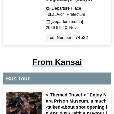
[Departure Place]
Tokai/Aichi Prefecture
[Departure month]
2026 8,9,10, Nov.
74522
Tour Number
From Kansai
Bus Tour
< Themed Travel > "Enjoy N
ara Prison Museum, a much
-talked-about spot opening i
n Apr. 2026, with a pre-tour l