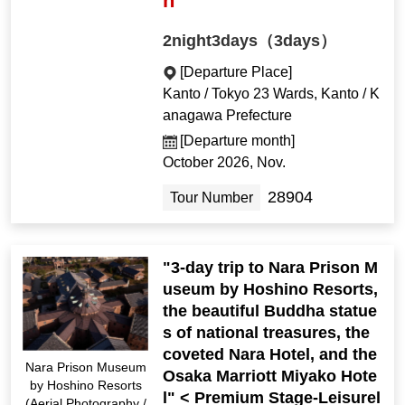
n
2night3days（3days）
[Departure Place]
Kanto / Tokyo 23 Wards, Kanto / K
anagawa Prefecture
[Departure month]
October 2026, Nov.
28904
Tour Number
"3-day trip to Nara Prison M
useum by Hoshino Resorts,
the beautiful Buddha statue
s of national treasures, the
coveted Nara Hotel, and the
Nara Prison Museum
Osaka Marriott Miyako Hote
by Hoshino Resorts
l" < Premium Stage-Leisurel
(Aerial Photography /