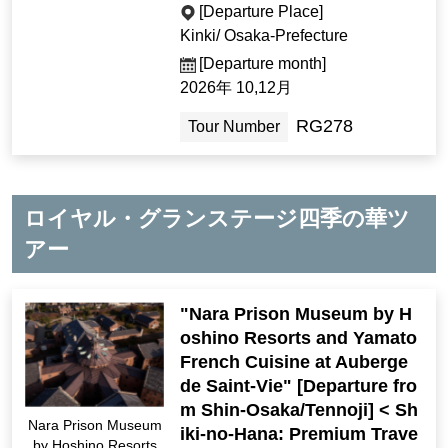
[Departure Place]
Kinki/ Osaka-Prefecture
[Departure month]
2026年 10,12月
RG278
Tour Number
ロイヤル・グランステージ四季の華ツ
アー
"Nara Prison Museum by H
oshino Resorts and Yamato
French Cuisine at Auberge
de Saint-Vie" [Departure fro
m Shin-Osaka/Tennoji] < Sh
Nara Prison Museum
iki-no-Hana: Premium Trave
by Hoshino Resorts