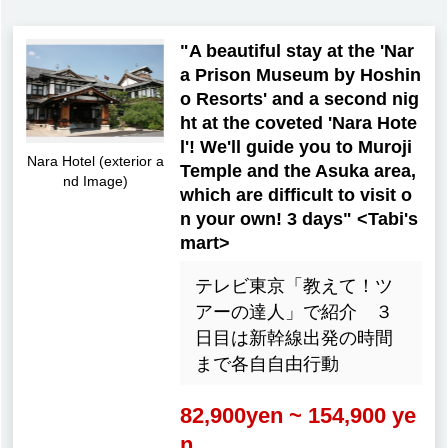
"A beautiful stay at the 'Nar
a Prison Museum by Hoshin
o Resorts' and a second nig
ht at the coveted 'Nara Hote
l'! We'll guide you to Muroji
Nara Hotel (exterior a
Temple and the Asuka area,
nd Image)
which are difficult to visit o
n your own! 3 days" <Tabi's
mart>
テレビ東京「教えて！ツ
アーの達人」で紹介 ３
日目は新幹線出発の時間
まで各自自由行動
82,900yen ~ 154,900 ye
n