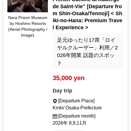
de Saint-Vie" [Departure fro
m Shin-Osaka/Tennoji] < Sh
Nara Prison Museum
iki-no-Hana: Premium Trave
by Hoshino Resorts
l Experience >
(Aerial Photography /
Image)
足元ゆったり17席「ロイ
ヤルクルーザー」利用／2
026年開業 話題のスポッ
ト
35,000 yen
Day trip
[Departure Place]
Kinki/ Osaka-Prefecture
[Departure month]
2026年 8,9,11月