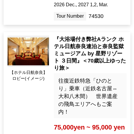
2026 Dec., 2027 1,2, Mar.
74530
Tour Number
『大浴場付き弊社Aランク ホ
テル日航奈良連泊と奈良監獄
ミュージアム by 星野リゾー
ト ３日間』＜70歳以上ゆった
り旅＞
【ホテル日航奈良】
ロビー(イメージ)
往復近鉄特急「ひのと
り」乗車（近鉄名古屋⇔
大和八木間） 世界遺産
の飛鳥エリアへもご案
内！
75,000yen ~ 95,000 yen