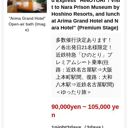
d Express "HINOTORI"! Visi
t to Nara Prison Museum by
Hoshino Resorts, and lunch
"Arima Grand Hotel"
at Arima Grand Hotel and N
Open-air bath (Imag
ara Hotel" (Premium Stage)
e)
多数催行決定あります！
／各出発日21名様限定！
近鉄特急「ひのとり」プ
レミアムシート乗車(往
路：近鉄名古屋駅⇒大阪
上本町駅間、復路：大和
八木駅⇒近鉄名古屋駅間)
＜ゆったり旅＞
90,000yen ~ 105,000 ye
n
1night2days（2days）