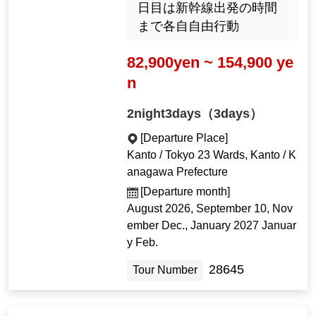
日目は新幹線出発の時間
まで各自自由行動
82,900yen ~ 154,900 ye
n
2night3days（3days）
[Departure Place]
Kanto / Tokyo 23 Wards, Kanto / K
anagawa Prefecture
[Departure month]
August 2026, September 10, Nov
ember Dec., January 2027 Januar
y Feb.
28645
Tour Number