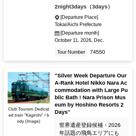
2night3days（3days）
[Departure Place]
Tokai/Aichi Prefecture
[Departure month]
October 11, 2026, Dec.
74550
Tour Number
"Silver Week Departure Our
A-Rank Hotel Nikko Nara Ac
commodation with Large Pu
blic Bath ! Nara Prison Mus
eum by Hoshino Resorts 2
Club Tourism Dedicat
Days"
ed train "Kagirohi" / b
ody (Image)
世界遺産登録候補・2026
年話題の飛鳥エリアにも