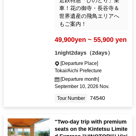
近鉄特急「ひのとり」乗
車！花の御寺・長谷寺＆
世界遺産の飛鳥エリアへ
もご案内！
49,900yen ~ 55,900 yen
1night2days（2days）
[Departure Place]
Tokai/Aichi Prefecture
[Departure month]
September 10, 2026 Nov.
74540
Tour Number
"Two-day trip with premium
seats on the Kintetsu Limite