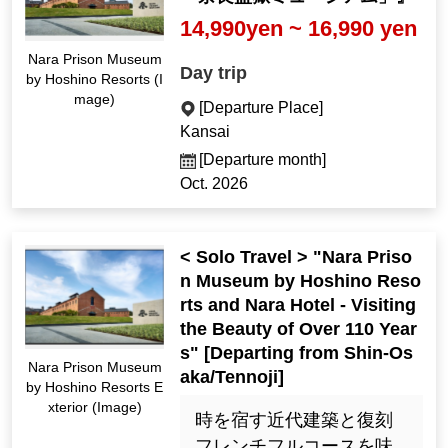
14,990yen ~ 16,990 yen
Nara Prison Museum
Day trip
by Hoshino Resorts (I
mage)
[Departure Place]
Kansai
[Departure month]
Oct. 2026
< Solo Travel > "Nara Priso
n Museum by Hoshino Reso
rts and Nara Hotel - Visiting
the Beauty of Over 110 Year
s" [Departing from Shin-Os
Nara Prison Museum
aka/Tennoji]
by Hoshino Resorts E
xterior (Image)
時を宿す近代建築と復刻
フレンチフルコースを味