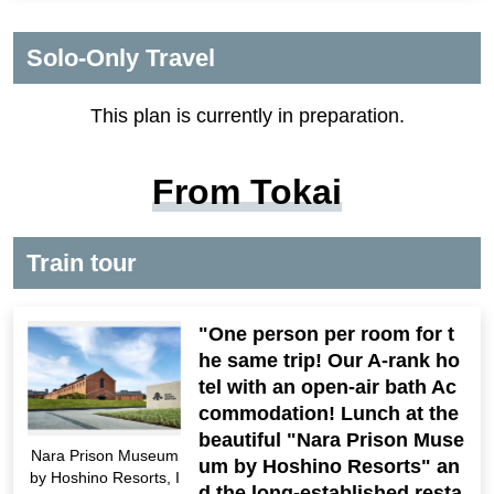
Solo-Only Travel
This plan is currently in preparation.
From Tokai
Train tour
"One person per room for t
he same trip! Our A-rank ho
tel with an open-air bath Ac
commodation! Lunch at the
beautiful "Nara Prison Muse
Nara Prison Museum
um by Hoshino Resorts" an
by Hoshino Resorts, I
d the long-established resta