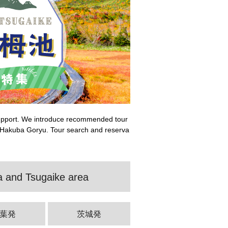
l support. We introduce recommended tour
 Hakuba Goryu. Tour search and reserva
ba and Tsugaike area
葉発
茨城発