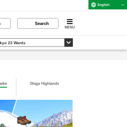
English
n
Search
MENU
aike
Shiga Highlands