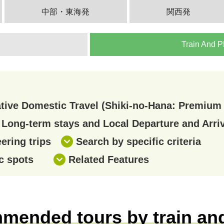
中部・東海発
関西発
Train And P
ive Domestic Travel (Shiki-no-Hana: Premium 
Long-term stays and Local Departure and Arriv
ering trips
Search by specific criteria
c spots
Related Features
ended tours by train an