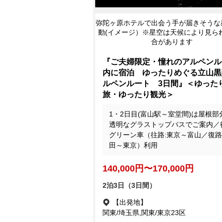
弥陀ヶ原ホテルで出会う手が届きそうな
動(イメージ）※星空は天候により見ら
合があります
『ご夫婦限定・憧れのアルペンル
内に宿泊 ゆったりめぐる立山黒
ルペンルート 3日間』＜ゆった
旅・ゆったり観光＞
1・2日目(富山駅～室堂間)は屋根部
透明なグラストップバスでご案内／
グリーン車（往路:東京～富山／復路
田～東京）利用
140,000円〜170,000円
2泊3日（3日間）
【出発地】
関東/埼玉県,関東/東京23区