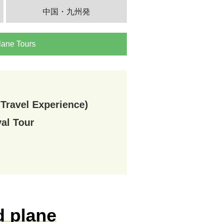
中国・九州発
lane Tours
Travel Experience)
al Tour
d plane