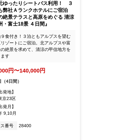
元ゆったりシートバス利用！ ３
も弊社Ａランクホテルにご宿泊
の絶景テラスと高原をめぐる 清涼
州・富士18景 ４日間』
泊９食付き！３泊ともアルプスを望む
原リゾートにご宿泊。北アルプスや富
山の絶景を求めて、清涼の甲信地方を
ります
,000円〜140,000円
日（4日間）
出発地】
東京23区
出発月】
年 9,10月
ース番号
28400