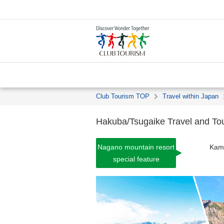
Club Tourism TOP
Travel within Japan
Hakuba/Tsugaike Travel and To
Nagano mountain resort
Kami
special feature