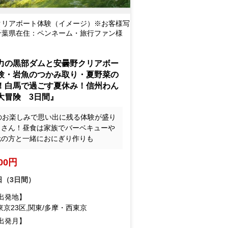
クリアボート体験（イメージ）※お客様写
千葉県在住：ペンネーム・旅行ファン様
力の黒部ダムと安曇野クリアボー
験・岩魚のつかみ取り・夏野菜の
！白馬で過ごす夏休み！信州わん
大冒険 3日間』
3のお楽しみで思い出に残る体験が盛り
くさん！昼食は家族でバーベキューや
元の方と一緒におにぎり作りも
900円
日（3日間）
出発地】
東京23区,関東/多摩・西東京
出発月】