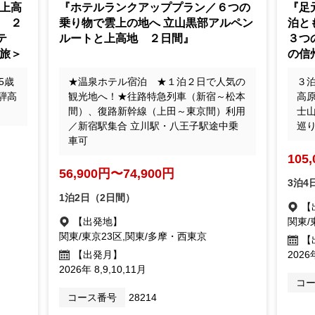
上高
『ホテルランクアッププラン／６つの
『足
 ２
乗り物で雲上の地へ 立山黒部アルペン
泊と
テ
ルートと上高地 ２日間』
３つ
旅＞
の信
5歳
★温泉ホテル宿泊 ★１泊２日で人気の
３
騨高
観光地へ！★往路特急列車（新宿～松本
高
間）、復路新幹線（上田～東京間）利用
士
／新宿駅集合 立川駅・八王子駅途中乗
巡
車可
105
56,900円〜74,900円
3泊4
1泊2日（2日間）
【
【出発地】
関東/
関東/東京23区,関東/多摩・西東京
【
【出発月】
2026
2026年 8,9,10,11月
コ
コース番号
28214