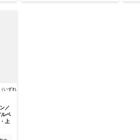
（いずれ
ン／
アルペ
・上