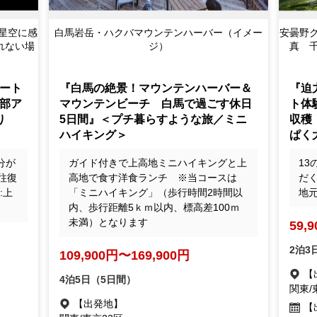
星空に感
白馬岩岳・ハクバマウンテンハーバー（イメー
安曇野
れない場
ジ）
真 
ート
『白馬の絶景！マウンテンハーバー＆
『迫
部ア
マウンテンビーチ 白馬で過ごす休日
ト体
り
5日間』＜プチ暮らすような旅／ミニ
収穫
ハイキング＞
ぱく
分が
ガイド付きで上高地ミニハイキングと上
1
往復
高地で食す洋食ランチ ※当コースは
だ
:上
「ミニハイキング」（歩行時間2時間以
地
内、歩行距離5ｋｍ以内、標高差100ｍ
未満）となります
59,
2泊3
109,900円〜169,900円
【
4泊5日（5日間）
関東/
【出発地】
【