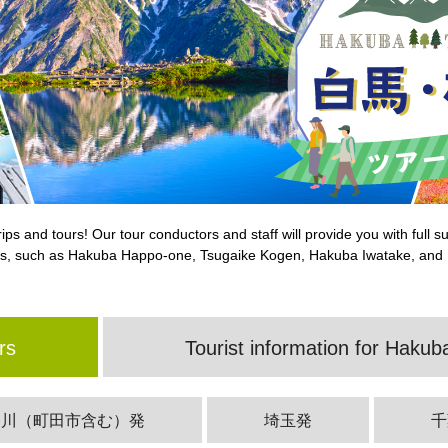
ips and tours! Our tour conductors and staff will provide you with ful
ors, such as Hakuba Happo-one, Tsugaike Kogen, Hakuba Iwatake, and
rs
Tourist information for Haku
奈川（町田市含む）発
埼玉発
千