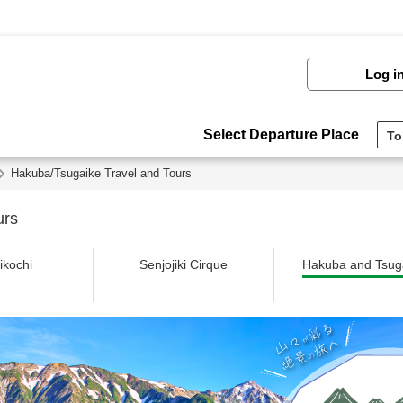
Log i
Select Departure Place
Hakuba/Tsugaike Travel and Tours
urs
kochi
Senjojiki Cirque
Hakuba and Tsug