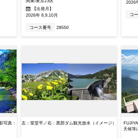
関東/東京23区
2026
【出発月】
コ
2026年 8,9,10月
コース番号
28550
影写真：
左：室堂平／右：黒部ダム観光放水（イメージ）
FUJ
天候等