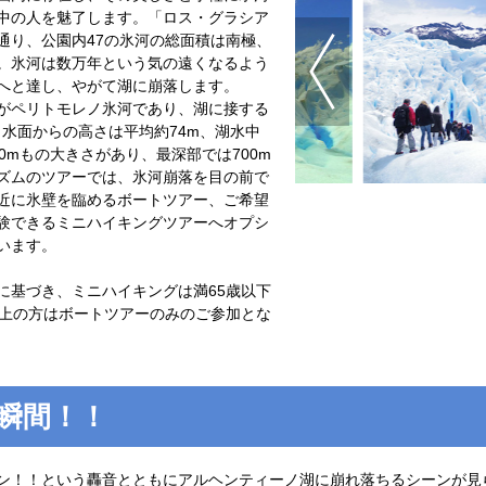
中の人を魅了します。「ロス・グラシア
通り、公園内47の氷河の総面積は南極、
。氷河は数万年という気の遠くなるよう
へと達し、やがて湖に崩落します。
がペリトモレノ氷河であり、湖に接する
、水面からの高さは平均約74m、湖水中
0mもの大きさがあり、最深部では700m
ズムのツアーでは、氷河崩落を目の前で
近に氷壁を臨めるボートツアー、ご希望
験できるミニハイキングツアーへオプシ
います。
に基づき、ミニハイキングは満65歳以下
以上の方はボートツアーのみのご参加とな
瞬間！！
ン！！という轟音とともにアルヘンティーノ湖に崩れ落ちるシーンが見