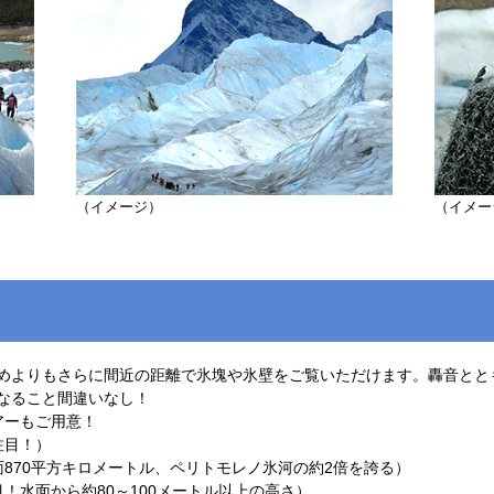
（イメージ）
（イメー
めよりもさらに間近の距離で氷塊や氷壁をご覧いただけます。轟音とと
なること間違いなし！
アーもご用意！
注目！）
870平方キロメートル、ペリトモレノ氷河の約2倍を誇る）
！水面から約80～100メートル以上の高さ）