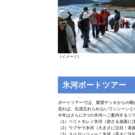
（イメージ）
氷河ボートツアー
ボートツアーでは、展望デッキからの眺
見れば、生涯忘れられないワンシーンと
今年はさらに3つの氷河へご案内するツ
（1）ペリトモレノ氷河（碧さ＆崩落に
（2）ウプサラ氷河（大きさに注目！表面
（3）スペガッツィーニ氷河（高さに注目