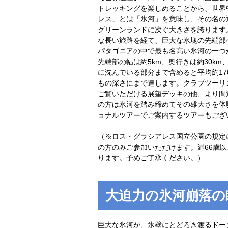
トレッキングを楽しめることから、世界
レス」とは「氷河」を意味し、その名の
グリーンランドに次ぐ大きさを誇ります
な長い旅路を経て、巨大な氷塊の先端部
パタゴニアの中で最も名高い氷河の一つ
先端部の幅は約5km、奥行きは約30km
に沈んでいる部分まで含めると平均約17
もの深さにまで達します。クラブツーリ
ご覧いただける展望デッキの他、より間
の方は氷河を踏み締めてその雄大さを体
ョナルツアーでご案内するツアーもござ
（※ロス・グラシアレス国立公園の規定
の方のみご参加いただけます。満66歳
ります。予めご了承ください。）
大迫力の氷河崩落の
巨大な氷河が、氷壁にとどろき渡るドー