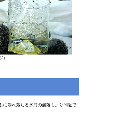
ジ）
もに崩れ落ちる氷河の崩落もより間近で