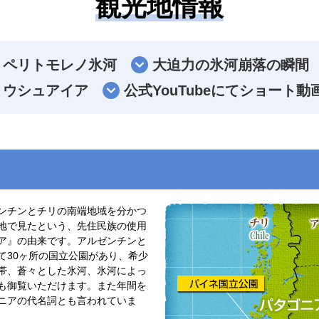
観光地情報
ペリトモレノ氷河
大迫力の氷河崩落の瞬間
ウシュアイア
公式YouTubeにてショート
ンチンとチリの南端地域を分かつ
地で見たという、先住民族の使用
ア』の由来です。アルゼンチンと
て30ヶ所の国立公園があり、希少
帯、蒼々とした氷河、氷河によっ
も御覧いただけます。また年間を
ニアの代名詞とも言われていま