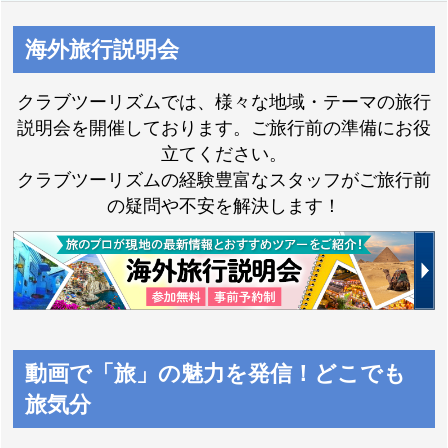
海外旅行説明会
イタリア特集
中欧特集
クラブツーリズムでは、様々な地域・テーマの旅行
説明会を開催しております。ご旅行前の準備にお役
立てください。
お得に旅を楽しむな
クラブツーリズムの経験豊富なスタッフがご旅行前
海外ビジネスクラス
らクラブツーリズムP
の疑問や不安を解決します！
ツアー
ASS
動画で「旅」の魅力を発信！どこでも
旅気分