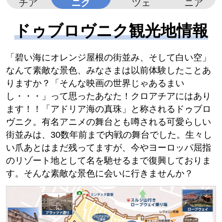
チア
ニク
ツェ
ニア
ドゥブロヴニク観光地情報
「碧い海にオレンジ屋根の街並み、そして白い空」
なんて素敵な景色、みなさまは以前体験したことあ
りますか？「そんな映画の世界じゃあるまい
し・・・」って思ったあなた！クロアチアにはあり
ます！！「アドリア海の真珠」と称されるドゥブロ
ヴニク。有名アニメの舞台とも噂される可愛らしい
街並みは、30数年前まで内戦の舞台でした。生々し
い爪あとはまだ残ってますが、今やヨーロッパ屈指
のリゾート地として名を馳せるまで復興しておりま
す。そんな素敵な景色に会いに行きませんか？