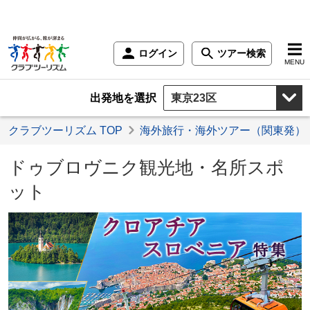
ログイン
ツアー検索
MENU
出発地を選択
クラブツーリズム TOP
海外旅行・海外ツアー（関東発）
ドゥブロヴニク観光地・名所スポ
ット