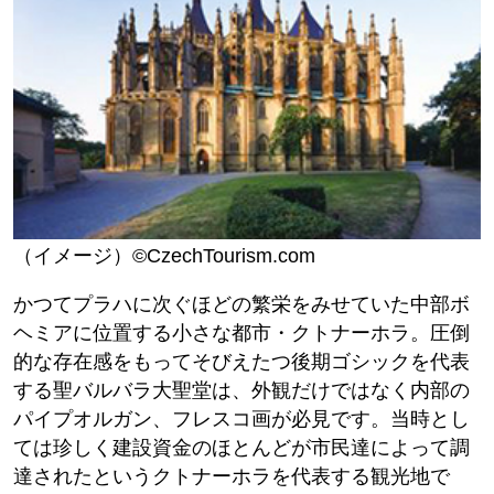
（イメージ）©CzechTourism.com
かつてプラハに次ぐほどの繁栄をみせていた中部ボ
ヘミアに位置する小さな都市・クトナーホラ。圧倒
的な存在感をもってそびえたつ後期ゴシックを代表
する聖バルバラ大聖堂は、外観だけではなく内部の
パイプオルガン、フレスコ画が必見です。当時とし
ては珍しく建設資金のほとんどが市民達によって調
達されたというクトナーホラを代表する観光地で