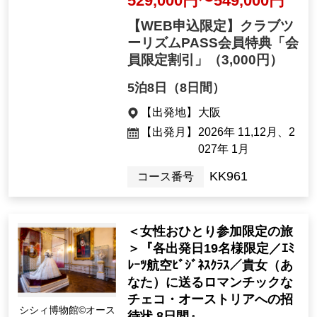
529,000円〜549,000円
【WEB申込限定】クラブツ
ーリズムPASS会員特典「会
員限定割引」
（3,000円）
5泊8日（8日間）
【出発地】
大阪
【出発月】
2026年 11,12月、2
027年 1月
KK961
コース番号
＜女性おひとり参加限定の旅
＞『各出発日19名様限定／ｴﾐ
ﾚｰﾂ航空ﾋﾞｼﾞﾈｽｸﾗｽ／貴女（あ
なた）に送るロマンチックな
チェコ・オーストリアへの招
シシィ博物館©オース
待状 8日間』