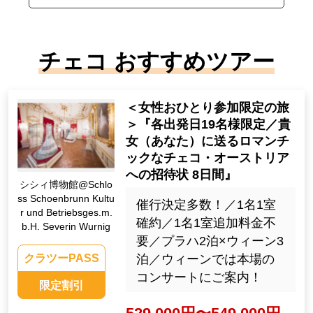
チェコ おすすめツアー
＜女性おひとり参加限定の旅
＞『各出発日19名様限定／貴
女（あなた）に送るロマンチ
ックなチェコ・オーストリア
への招待状 8日間』
シシィ博物館@Schlo
ss Schoenbrunn Kultu
催行決定多数！／1名1室
r und Betriebsges.m.
確約／1名1室追加料金不
b.H. Severin Wurnig
要／プラハ2泊×ウィーン3
泊／ウィーンでは本場の
クラツーPASS
コンサートにご案内！
限定割引