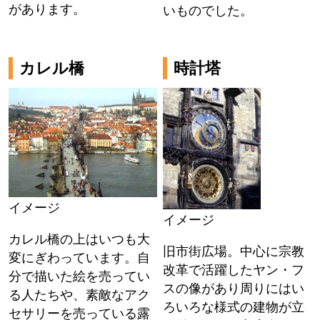
があります。
いものでした。
カレル橋
時計塔
イメージ
イメージ
カレル橋の上はいつも大
旧市街広場。中心に宗教
変にぎわっています。自
改革で活躍したヤン・フ
分で描いた絵を売ってい
スの像があり周りにはい
る人たちや、素敵なアク
ろいろな様式の建物が立
セサリーを売っている露