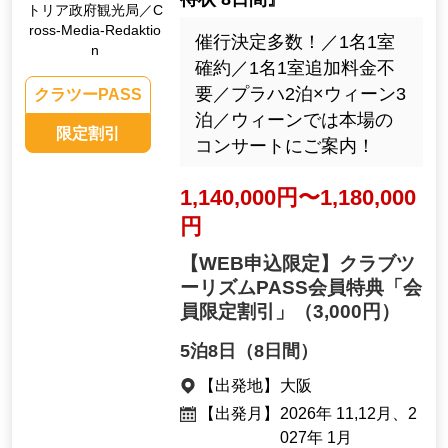
トリア政府観光局／C
ross-Media-Redaktio
催行決定多数！／1名1室
n
確約／1名1室追加料金不
要／プラハ2泊×ウィーン3
クラツーPASS
泊／ウィーンでは本場の
限定割引
コンサートにご案内！
1,140,000円〜1,180,000
円
【WEB申込限定】クラブツ
ーリズムPASS会員特典「会
員限定割引」
（3,000円）
5泊8日（8日間）
【出発地】
大阪
【出発月】
2026年 11,12月、2
027年 1月