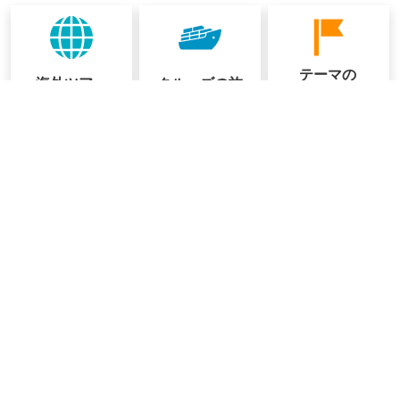
テーマの
海外ツアー
クルーズの
旅
ある旅
クラブツーリズムインターネット会員
のご案内
会員限定のサービスが充実
いつでもどこでも旅行検索ができる！
季節ごと旬な旅行をいち早くお知らせ！
ログイン
新規会員登録