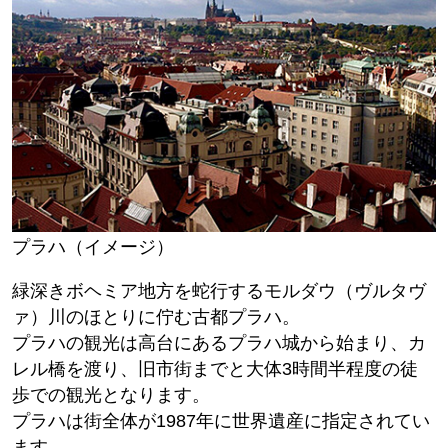
プラハ（イメージ）
緑深きボヘミア地方を蛇行するモルダウ（ヴルタヴ
ァ）川のほとりに佇む古都プラハ。
プラハの観光は高台にあるプラハ城から始まり、カ
レル橋を渡り、旧市街までと大体3時間半程度の徒
歩での観光となります。
プラハは街全体が1987年に世界遺産に指定されてい
ます。