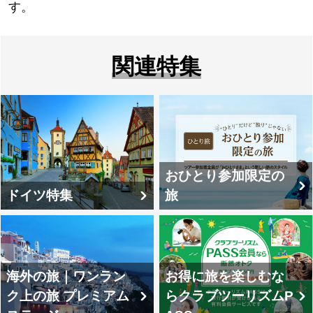
す。
関連特集
おひとり参加限定の
ドイツ特集
旅
海外の旅｜ワンラン
お得に旅を楽しむな
ク上の旅 プレミアム
らクラブツーリズムP