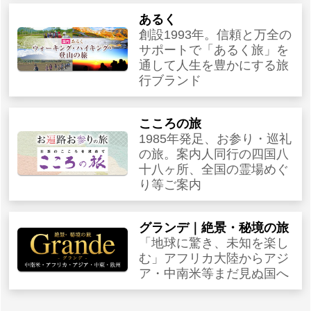
あるく
創設1993年。信頼と万全の
サポートで「あるく旅」を
通して人生を豊かにする旅
行ブランド
こころの旅
1985年発足、お参り・巡礼
の旅。案内人同行の四国八
十八ヶ所、全国の霊場めぐ
り等ご案内
グランデ｜絶景・秘境の旅
「地球に驚き、未知を楽し
む」アフリカ大陸からアジ
ア・中南米等まだ見ぬ国へ