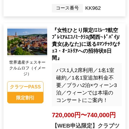
KK962
コース番号
『女性ひとり限定/ｴﾐﾚｰﾂ航空
ﾌﾟﾚﾐｱﾑｴｺﾉﾐｰｸﾗｽ(関西~ﾄﾞﾊﾞｲ)/
貴女(あなた)に送るﾛﾏﾝﾁｯｸなﾁ
ｪｺ・ｵｰｽﾄﾘｱへの招待状8日
間』
世界遺産チェスキー
クルムロフ（イメー
バス1人2席利用／1名1室
ジ）
確約／1名1室追加料金不
要／プラハ2泊×ウィーン3
クラツーPASS
泊／ウィーンでは本場の
限定割引
コンサートにご案内！
720,000円〜740,000円
【WEB申込限定】クラブツ