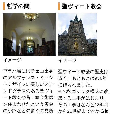
哲学の間
聖ヴィート教会
イメージ
イメージ
プラハ城にはチェコ出身
聖ヴィート教会の歴史は
のアルフォンス・ミュシ
古く、もともとは930年
ャデザインの美しいステ
に作られました。
ンドグラスのある聖ヴィ
その後ゴシック様式に改
ート教会や昔、練金術師
築する工事がはじまり、
を住まわせたという黄金
その工事はなんと1344年
の小路などの多くの見所
から20世紀までかかる長