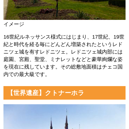
イメージ
16世紀ルネッサンス様式にはじまり、17世紀、19世
紀と時代を経る毎にどんどん増築されたというレド
ニツェ城を有すレドニツェ。レドニツェ城内部には
庭園、宮殿、聖堂、ミナレットなどと豪華絢爛な姿
を現在に残しています。その総敷地面積はチェコ国
内での最大級です。
【世界遺産】クトナーホラ