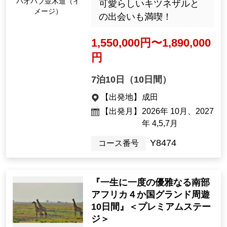
バオバブ並木道（イ
可愛らしいキツネザルと
メージ）
の出会いも満喫！
1,550,000円〜1,890,000
円
7泊10日（10日間）
【出発地】
成田
【出発月】
2026年 10月、2027
年 4,5,7月
Y8474
コース番号
『一生に一度の優雅なる南部
アフリカ４か国グランド周遊
10日間』＜プレミアムステー
ジ＞