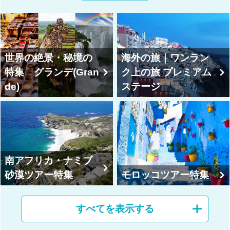
世界の絶景・秘境の
海外の旅｜ワンラン
特集 グランデ(Gran
ク上の旅 プレミアム
de)
ステージ
南アフリカ・ナミブ
砂漠ツアー特集
モロッコツアー特集
すべてを表示する