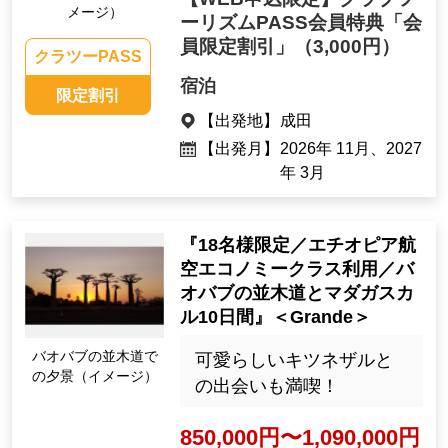
メージ）
ーリズムPASS会員特典「会
員限定割引」
（3,000円）
クラツーPASS
宿泊
限定割引
【出発地】
成田
【出発月】
2026年 11月、2027
年 3月
『18名様限定／エチオピア航
空エコノミークラス利用／バ
オバブの並木道とマダガスカ
ル10日間』＜Grande＞
バオバブの並木道で
可愛らしいキツネザルと
の夕景（イメージ）
の出会いも満喫！
850,000円〜1,090,000円