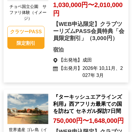
1,030,000円〜2,010,000
チョベ国立公園 サ
円
ファリ体験（イメー
ジ）
【WEB申込限定】クラブツ
ーリズムPASS会員特典「会
クラツーPASS
員限定割引」
（3,000円）
限定割引
宿泊
【出発地】
成田
【出発月】
2026年 10,11月、2
027年 3月
『ターキッシュエアラインズ
利用』西アフリカ最果ての国
を訪ねて セネガル探訪7日間
750,000円〜1,648,000円
世界遺産 ゴレ島（イ
【WEB申込限定】クラブツ