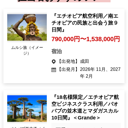
『エチオピア航空利用／南エ
チオピアの民族と出会う旅９
日間』
790,000円〜1,538,000円
ムルシ族（イメー
宿泊
ジ）
【出発地】
成田
【出発月】
2026年 11月、2027
年 2月
『18名様限定／エチオピア航
空ビジネスクラス利用／バオ
バブの並木道とマダガスカル
10日間』＜Grande＞