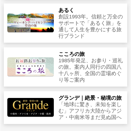
あるく
創設1993年。信頼と万全の
サポートで「あるく旅」を
通して人生を豊かにする旅
行ブランド
こころの旅
1985年発足、お参り・巡礼
の旅。案内人同行の四国八
十八ヶ所、全国の霊場めぐ
り等ご案内
グランデ｜絶景・秘境の旅
「地球に驚き、未知を楽し
む」アフリカ大陸からアジ
ア・中南米等まだ見ぬ国へ