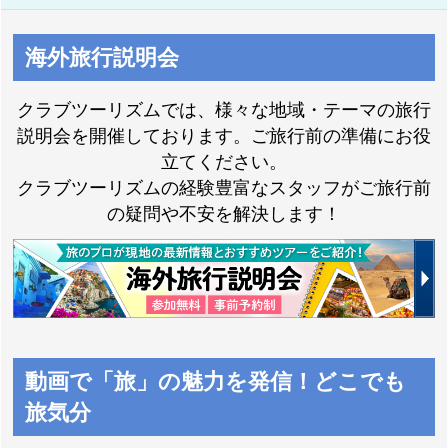
海外旅行説明会
チュニジア特集
クラブツーリズムでは、様々な地域・テーマの旅行
説明会を開催しております。ご旅行前の準備にお役
立てください。
クラブツーリズムの経験豊富なスタッフがご旅行前
の疑問や不安を解決します！
動画で「旅」の魅力を発信！どこでも
旅気分