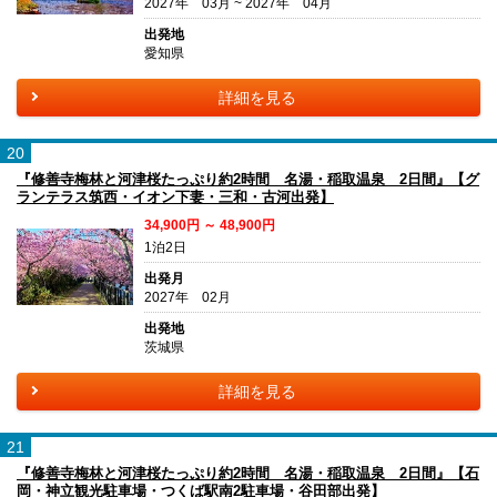
2027年 03月 ~ 2027年 04月
出発地
愛知県
詳細を見る
20
『修善寺梅林と河津桜たっぷり約2時間 名湯・稲取温泉 2日間』【グ
ランテラス筑西・イオン下妻・三和・古河出発】
34,900円 ～ 48,900円
1泊2日
出発月
2027年 02月
出発地
茨城県
詳細を見る
21
『修善寺梅林と河津桜たっぷり約2時間 名湯・稲取温泉 2日間』【石
岡・神立観光駐車場・つくば駅南2駐車場・谷田部出発】