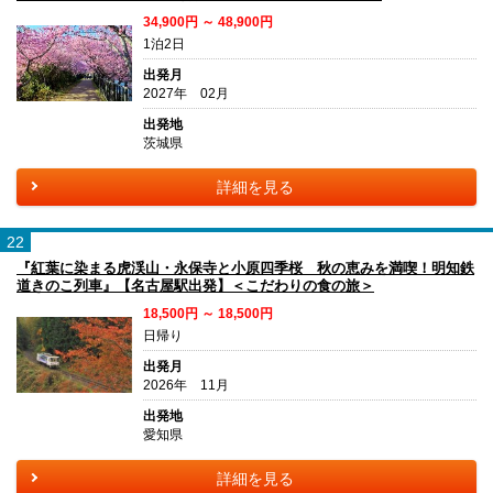
34,900円 ～ 48,900円
1泊2日
出発月
2027年 02月
出発地
茨城県
詳細を見る
22
『紅葉に染まる虎渓山・永保寺と小原四季桜 秋の恵みを満喫！明知鉄
道きのこ列車』【名古屋駅出発】＜こだわりの食の旅＞
18,500円 ～ 18,500円
日帰り
出発月
2026年 11月
出発地
愛知県
詳細を見る