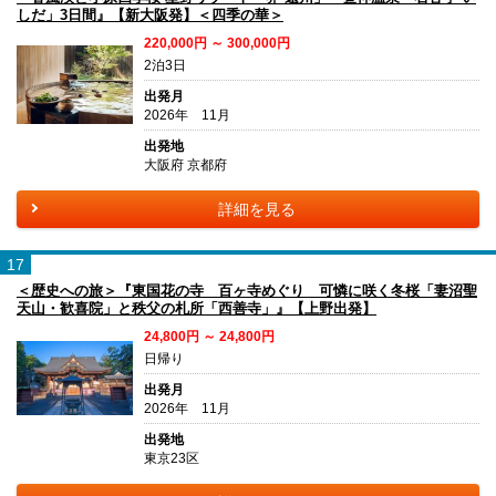
しだ」3日間』【新大阪発】＜四季の華＞
220,000円 ～ 300,000円
2泊3日
出発月
2026年 11月
出発地
大阪府 京都府
詳細を見る
17
＜歴史への旅＞『東国花の寺 百ヶ寺めぐり 可憐に咲く冬桜「妻沼聖
天山・歓喜院」と秩父の札所「西善寺」』【上野出発】
24,800円 ～ 24,800円
日帰り
出発月
2026年 11月
出発地
東京23区