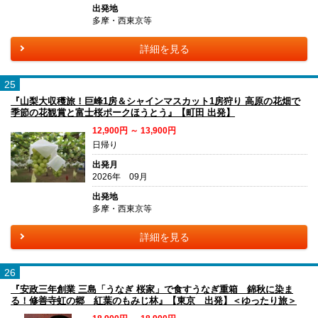
出発地
多摩・西東京等
詳細を見る
25
『山梨大収穫旅！巨峰1房＆シャインマスカット1房狩り 高原の花畑で
季節の花観賞と富士桜ポークほうとう』【町田 出発】
12,900円 ～ 13,900円
日帰り
出発月
2026年 09月
出発地
多摩・西東京等
詳細を見る
26
『安政三年創業 三島「うなぎ 桜家」で食すうなぎ重箱 錦秋に染ま
る！修善寺虹の郷 紅葉のもみじ林』【東京 出発】＜ゆったり旅＞