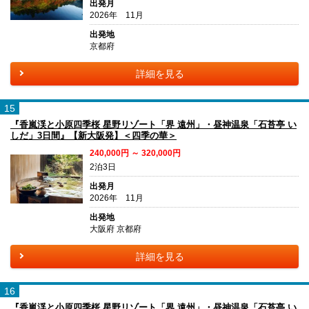
出発月
2026年 11月
出発地
京都府
詳細を見る
15
『香嵐渓と小原四季桜 星野リゾート「界 遠州」・昼神温泉「石苔亭 い
しだ」3日間』【新大阪発】＜四季の華＞
240,000円 ～ 320,000円
2泊3日
出発月
2026年 11月
出発地
大阪府 京都府
詳細を見る
16
『香嵐渓と小原四季桜 星野リゾート「界 遠州」・昼神温泉「石苔亭 い