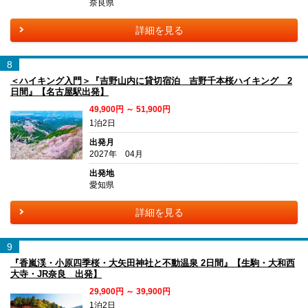
奈良県
詳細を見る
8
＜ハイキング入門＞『吉野山内に貸切宿泊 吉野千本桜ハイキング 2
日間』【名古屋駅出発】
49,900円 ～ 51,900円
1泊2日
出発月
2027年 04月
出発地
愛知県
詳細を見る
9
『香嵐渓・小原四季桜・大矢田神社と不動温泉 2日間』【生駒・大和西
大寺・JR奈良 出発】
29,900円 ～ 39,900円
1泊2日