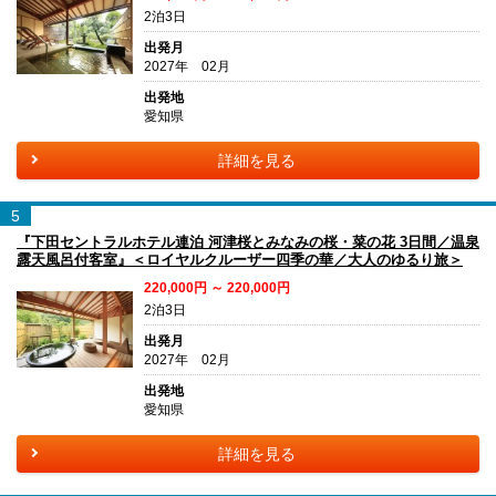
2泊3日
出発月
2027年 02月
出発地
愛知県
詳細を見る
5
『下田セントラルホテル連泊 河津桜とみなみの桜・菜の花 3日間／温泉
露天風呂付客室』＜ロイヤルクルーザー四季の華／大人のゆるり旅＞
220,000円 ～ 220,000円
2泊3日
出発月
2027年 02月
出発地
愛知県
詳細を見る