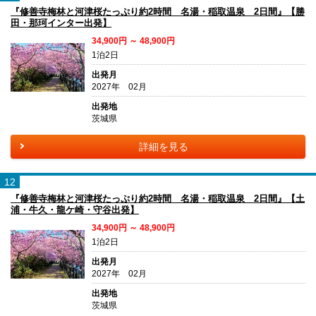
『修善寺梅林と河津桜たっぷり約2時間 名湯・稲取温泉 2日間』【勝
田・那珂インター出発】
34,900円 ～ 48,900円
1泊2日
出発月
2027年 02月
出発地
茨城県
詳細を見る
12
『修善寺梅林と河津桜たっぷり約2時間 名湯・稲取温泉 2日間』【土
浦・牛久・龍ケ崎・守谷出発】
34,900円 ～ 48,900円
1泊2日
出発月
2027年 02月
出発地
茨城県