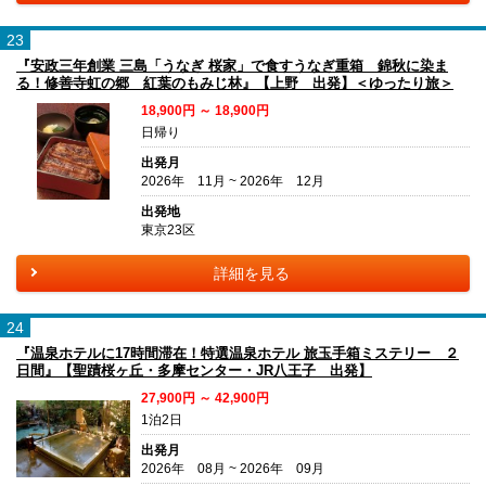
23
『安政三年創業 三島「うなぎ 桜家」で食すうなぎ重箱 錦秋に染ま
る！修善寺虹の郷 紅葉のもみじ林』【上野 出発】＜ゆったり旅＞
18,900円 ～ 18,900円
日帰り
出発月
2026年 11月 ~ 2026年 12月
出発地
東京23区
詳細を見る
24
『温泉ホテルに17時間滞在！特選温泉ホテル 旅玉手箱ミステリー ２
日間』【聖蹟桜ヶ丘・多摩センター・JR八王子 出発】
27,900円 ～ 42,900円
1泊2日
出発月
2026年 08月 ~ 2026年 09月