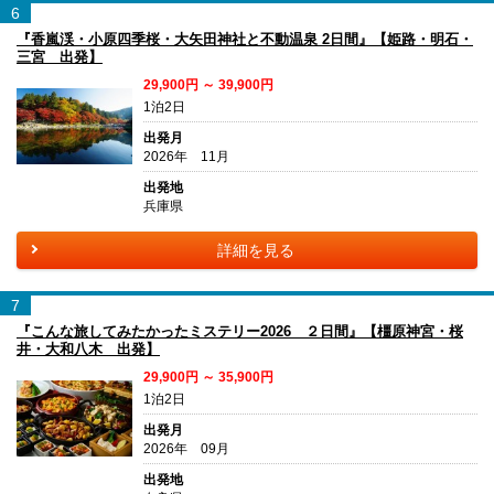
6
『香嵐渓・小原四季桜・大矢田神社と不動温泉 2日間』【姫路・明石・
三宮 出発】
29,900円 ～ 39,900円
1泊2日
出発月
2026年 11月
出発地
兵庫県
詳細を見る
7
『こんな旅してみたかったミステリー2026 ２日間』【橿原神宮・桜
井・大和八木 出発】
29,900円 ～ 35,900円
1泊2日
出発月
2026年 09月
出発地