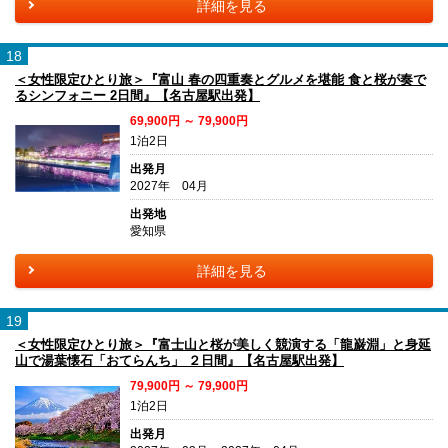
詳細を見る
18
＜女性限定ひとり旅＞『富山 春の四重奏とグルメを堪能 食と桜が奏で
るシンフォニー 2日間』【名古屋駅出発】
69,900円 ～ 79,900円
1泊2日
出発月
2027年 04月
出発地
愛知県
詳細を見る
19
＜女性限定ひとり旅＞『富士山と桜が美しく競演する「龍巌淵」と身延
山で湯葉懐石「おてらんち」 ２日間』【名古屋駅出発】
79,900円 ～ 79,900円
1泊2日
出発月