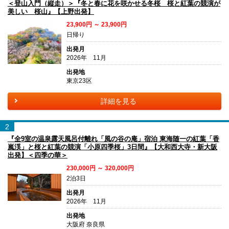
＜登山入門（縦走）＞『冬と春に花を咲かせる冬桜 桜と紅葉の競演が
美しい 桜山』【上野出発】
23,900円 ～ 23,900円
日帰り
出発月
2026年 11月
出発地
東京23区
詳細を見る
2
『全9室の温泉露天風呂付離れ「風の谷の庵」宿泊 東海随一の紅葉「香
嵐渓」と桜と紅葉の競演「小原四季桜」3日間』【大和西大寺・新大阪
出発】＜四季の華＞
230,000円 ～ 320,000円
2泊3日
出発月
2026年 11月
出発地
大阪府 奈良県