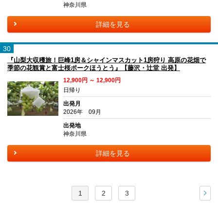
神奈川県
詳細を見る
30
『山梨大収穫旅！巨峰1房＆シャインマスカット1房狩り 高原の花畑で
季節の花観賞と富士桜ポークほうとう』【藤沢・辻堂 出発】
12,900円 ～ 12,900円
日帰り
出発月
2026年 09月
出発地
神奈川県
詳細を見る
1
2
3
次