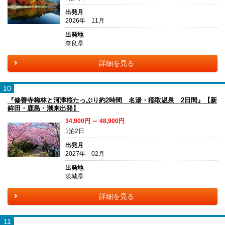
出発月
2026年 11月
出発地
奈良県
詳細を見る
10
『修善寺梅林と河津桜たっぷり約2時間 名湯・稲取温泉 2日間』【新
鉾田・鹿島・潮来出発】
34,900円 ～ 48,900円
1泊2日
出発月
2027年 02月
出発地
茨城県
詳細を見る
11