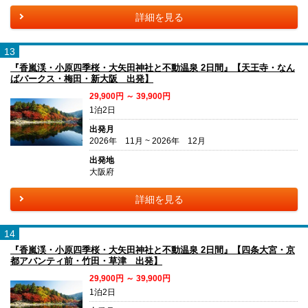
詳細を見る
13
『香嵐渓・小原四季桜・大矢田神社と不動温泉 2日間』【天王寺・なん
ばパークス・梅田・新大阪 出発】
29,900円 ～ 39,900円
1泊2日
出発月
2026年 11月 ~ 2026年 12月
出発地
大阪府
詳細を見る
14
『香嵐渓・小原四季桜・大矢田神社と不動温泉 2日間』【四条大宮・京
都アバンティ前・竹田・草津 出発】
29,900円 ～ 39,900円
1泊2日