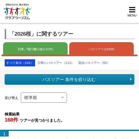
MENU
「2026桜」に関するツアー
列車／飛行機の旅(132件)
バスツアー(168件)
すべて表示（168）
日帰りバスツアー（113）
宿泊バスツアー（55）
バスツアー 条件を絞り込む
並び替え
検索結果
168件
ツアーが見つかりました。
1