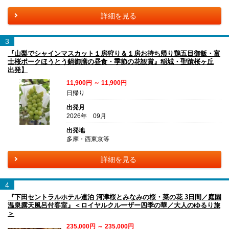
詳細を見る
3
『山梨でシャインマスカット１房狩り＆１房お持ち帰り鶏五目御飯・富
士桜ポークほうとう鍋御膳の昼食・季節の花観賞』稲城・聖蹟桜ヶ丘
出発】
11,900円 ～ 11,900円
日帰り
出発月
2026年 09月
出発地
多摩・西東京等
詳細を見る
4
『下田セントラルホテル連泊 河津桜とみなみの桜・菜の花 3日間／庭園
温泉露天風呂付客室』＜ロイヤルクルーザー四季の華／大人のゆるり旅
＞
235,000円 ～ 235,000円