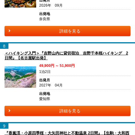
出発月
2026年 09月
出発地
奈良県
詳細を見る
8
＜ハイキング入門＞『吉野山内に貸切宿泊 吉野千本桜ハイキング 2
日間』【名古屋駅出発】
49,900円 ～ 51,900円
1泊2日
出発月
2027年 04月
出発地
愛知県
詳細を見る
9
『香嵐渓・小原四季桜・大矢田神社と不動温泉 2日間』【生駒・大和西