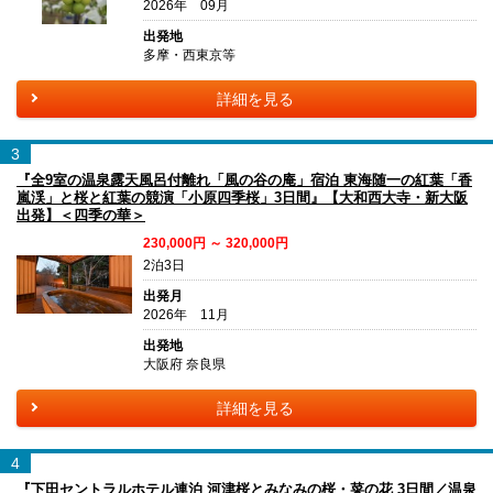
2026年 09月
出発地
多摩・西東京等
詳細を見る
3
『全9室の温泉露天風呂付離れ「風の谷の庵」宿泊 東海随一の紅葉「香
嵐渓」と桜と紅葉の競演「小原四季桜」3日間』【大和西大寺・新大阪
出発】＜四季の華＞
230,000円 ～ 320,000円
2泊3日
出発月
2026年 11月
出発地
大阪府 奈良県
詳細を見る
4
『下田セントラルホテル連泊 河津桜とみなみの桜・菜の花 3日間／温泉