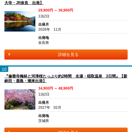
大寺・JR奈良 出発】
29,900円 ～ 39,900円
1泊2日
出発月
2026年 11月
出発地
奈良県
詳細を見る
10
『修善寺梅林と河津桜たっぷり約2時間 名湯・稲取温泉 2日間』【新
鉾田・鹿島・潮来出発】
34,900円 ～ 48,900円
1泊2日
出発月
2027年 02月
出発地
茨城県