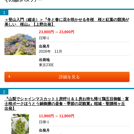
その他のバスツアー
1
＜登山入門（縦走）＞『冬と春に花を咲かせる冬桜 桜と紅葉の競演が
美しい 桜山』【上野出発】
23,900円 ～ 23,900円
日帰り
出発月
2026年 11月
出発地
東京23区
詳細を見る
2
『山梨でシャインマスカット１房狩り＆１房お持ち帰り鶏五目御飯・富
士桜ポークほうとう鍋御膳の昼食・季節の花観賞』稲城・聖蹟桜ヶ丘
出発】
11,900円 ～ 11,900円
日帰り
出発月