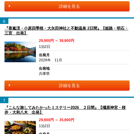
詳細を見る
6
『香嵐渓・小原四季桜・大矢田神社と不動温泉 2日間』【姫路・明石・
三宮 出発】
29,900円 ～ 39,900円
1泊2日
出発月
2026年 11月
出発地
兵庫県
詳細を見る
7
『こんな旅してみたかったミステリー2026 ２日間』【橿原神宮・桜
井・大和八木 出発】
29,900円 ～ 35,900円
1泊2日