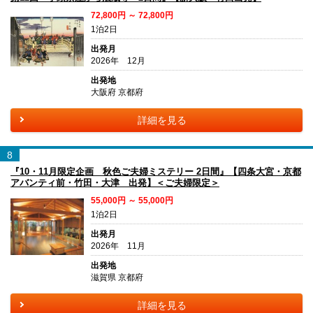
72,800円 ～ 72,800円
1泊2日
出発月
2026年 12月
出発地
大阪府 京都府
詳細を見る
8
『10・11月限定企画 秋色ご夫婦ミステリー 2日間』【四条大宮・京都
アバンティ前・竹田・大津 出発】＜ご夫婦限定＞
55,000円 ～ 55,000円
1泊2日
出発月
2026年 11月
出発地
滋賀県 京都府
詳細を見る