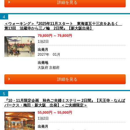
詳細を見る
4
＜ウォーキング＞『2025年11月スタート 東海道五十三次をあるく
第13回 法蔵寺から三ノ輪 2日間』【新大阪出発】
79,800円 ～ 79,800円
1泊2日
出発月
2027年 01月
出発地
大阪府 京都府
詳細を見る
5
『10・11月限定企画 秋色ご夫婦ミステリー 2日間』【天王寺・なんば
パークス・梅田・新大阪 出発】＜ご夫婦限定＞
55,000円 ～ 55,000円
1泊2日
出発月