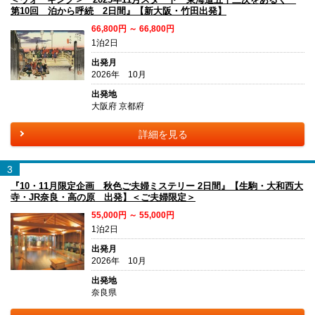
第10回 泊から呼続 2日間』【新大阪・竹田出発】
66,800円 ～ 66,800円
1泊2日
出発月
2026年 10月
出発地
大阪府 京都府
詳細を見る
3
『10・11月限定企画 秋色ご夫婦ミステリー 2日間』【生駒・大和西大
寺・JR奈良・高の原 出発】＜ご夫婦限定＞
55,000円 ～ 55,000円
1泊2日
出発月
2026年 10月
出発地
奈良県