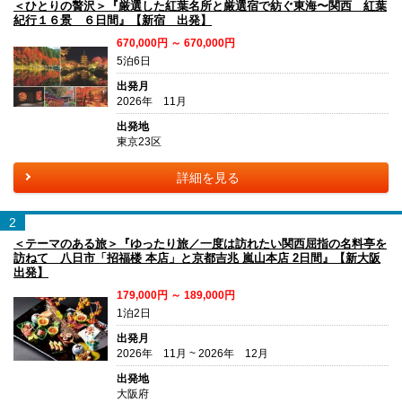
＜ひとりの贅沢＞『厳選した紅葉名所と厳選宿で紡ぐ東海〜関西 紅葉
紀行１６景 ６日間』【新宿 出発】
670,000円 ～ 670,000円
5泊6日
出発月
2026年 11月
出発地
東京23区
詳細を見る
2
＜テーマのある旅＞『ゆったり旅／一度は訪れたい関西屈指の名料亭を
訪ねて 八日市「招福楼 本店」と京都吉兆 嵐山本店 2日間』【新大阪
出発】
179,000円 ～ 189,000円
1泊2日
出発月
2026年 11月 ~ 2026年 12月
出発地
大阪府