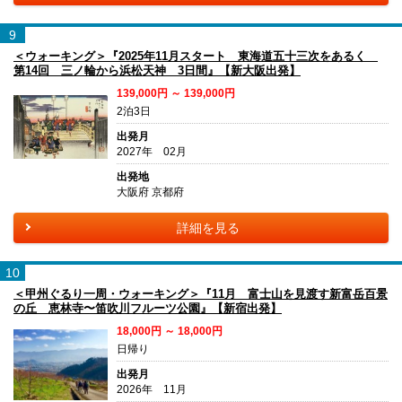
9
＜ウォーキング＞『2025年11月スタート 東海道五十三次をあるく
第14回 三ノ輪から浜松天神 3日間』【新大阪出発】
139,000円 ～ 139,000円
2泊3日
出発月
2027年 02月
出発地
大阪府 京都府
詳細を見る
10
＜甲州ぐるり一周・ウォーキング＞『11月 富士山を見渡す新富岳百景
の丘 恵林寺〜笛吹川フルーツ公園』【新宿出発】
18,000円 ～ 18,000円
日帰り
出発月
2026年 11月