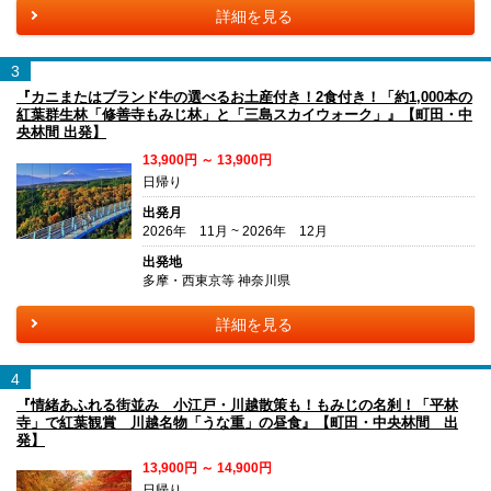
詳細を見る
3
『カニまたはブランド牛の選べるお土産付き！2食付き！「約1,000本の
紅葉群生林「修善寺もみじ林」と「三島スカイウォーク」』【町田・中
央林間 出発】
13,900円 ～ 13,900円
日帰り
出発月
2026年 11月 ~ 2026年 12月
出発地
多摩・西東京等 神奈川県
詳細を見る
4
『情緒あふれる街並み 小江戸・川越散策も！もみじの名刹！「平林
寺」で紅葉観賞 川越名物「うな重」の昼食』【町田・中央林間 出
発】
13,900円 ～ 14,900円
日帰り