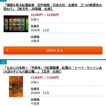
『湖国を彩る紅葉絵巻 旧竹林院・日吉大社・永源寺 三つの秋景色を
訪ねて』【枚方市・JR高槻 出発】
12,990円 ～ 12,990円
日帰り
出発月
2026年 11月
出発地
大阪府
詳細を見る
25
『もみじの名刹！「平林寺」で紅葉観賞 紅葉の「トーベ・ヤンソンあ
けぼの子どもの森公園」』【五井 出発】
13,900円 ～ 13,900円
日帰り
出発月
2026年 11月
出発地
千葉県