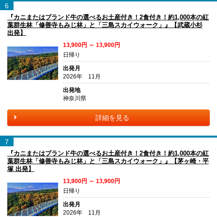
6
『カニまたはブランド牛の選べるお土産付き！2食付き！約1,000本の紅
葉群生林「修善寺もみじ林」と「三島スカイウォーク」』【武蔵小杉
出発】
13,900円 ～ 13,900円
日帰り
出発月
2026年 11月
出発地
神奈川県
詳細を見る
7
『カニまたはブランド牛の選べるお土産付き！2食付き！約1,000本の紅
葉群生林「修善寺もみじ林」と「三島スカイウォーク」』【茅ヶ崎・平
塚 出発】
13,900円 ～ 13,900円
日帰り
出発月
2026年 11月