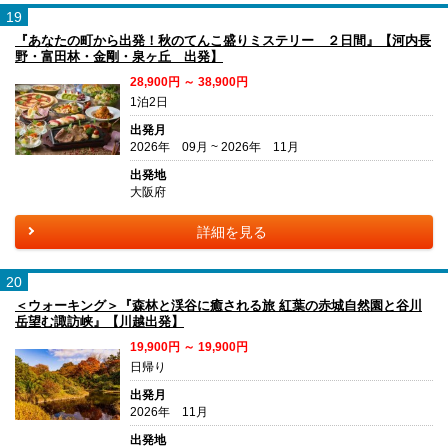
19
『あなたの町から出発！秋のてんこ盛りミステリー ２日間』【河内長
野・富田林・金剛・泉ヶ丘 出発】
28,900円 ～ 38,900円
1泊2日
出発月
2026年 09月 ~ 2026年 11月
出発地
大阪府
詳細を見る
20
＜ウォーキング＞『森林と渓谷に癒される旅 紅葉の赤城自然園と谷川
岳望む諏訪峡』【川越出発】
19,900円 ～ 19,900円
日帰り
出発月
2026年 11月
出発地