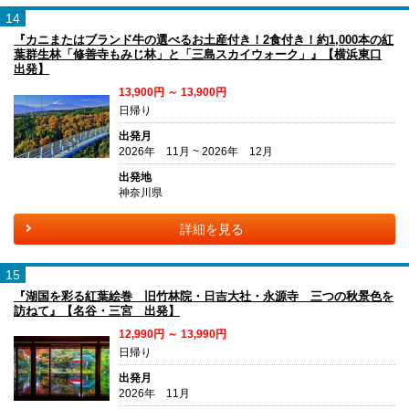
14
『カニまたはブランド牛の選べるお土産付き！2食付き！約1,000本の紅
葉群生林「修善寺もみじ林」と「三島スカイウォーク」』【横浜東口
出発】
13,900円 ～ 13,900円
日帰り
出発月
2026年 11月 ~ 2026年 12月
出発地
神奈川県
詳細を見る
15
『湖国を彩る紅葉絵巻 旧竹林院・日吉大社・永源寺 三つの秋景色を
訪ねて』【名谷・三宮 出発】
12,990円 ～ 13,990円
日帰り
出発月
2026年 11月