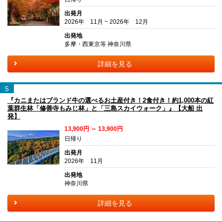
出発月
2026年 11月 ~ 2026年 12月
出発地
多摩・西東京等 神奈川県
詳細を見る
5
『カニまたはブランド牛の選べるお土産付き！2食付き！約1,000本の紅
葉群生林「修善寺もみじ林」と「三島スカイウォーク」』【大船 出
発】
13,900円 ～ 13,900円
日帰り
出発月
2026年 11月
出発地
神奈川県
詳細を見る