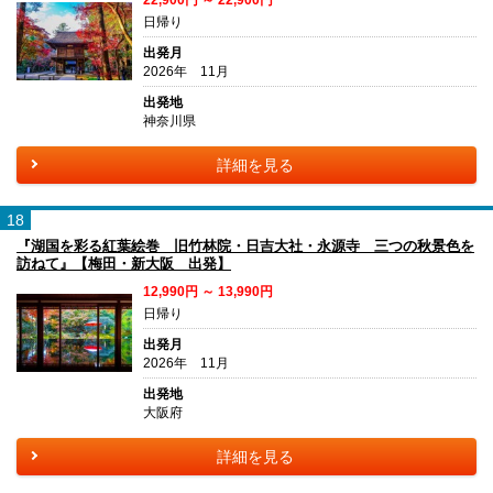
22,900円 ～ 22,900円
日帰り
出発月
2026年 11月
出発地
神奈川県
詳細を見る
18
『湖国を彩る紅葉絵巻 旧竹林院・日吉大社・永源寺 三つの秋景色を
訪ねて』【梅田・新大阪 出発】
12,990円 ～ 13,990円
日帰り
出発月
2026年 11月
出発地
大阪府
詳細を見る