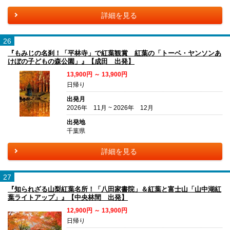
詳細を見る
26
『もみじの名刹！「平林寺」で紅葉観賞 紅葉の「トーベ・ヤンソンあ
けぼの子どもの森公園」』【成田 出発】
13,900円 ～ 13,900円
日帰り
出発月
2026年 11月 ~ 2026年 12月
出発地
千葉県
詳細を見る
27
『知られざる山梨紅葉名所！「八田家書院」＆紅葉と富士山「山中湖紅
葉ライトアップ」』【中央林間 出発】
12,900円 ～ 13,900円
日帰り