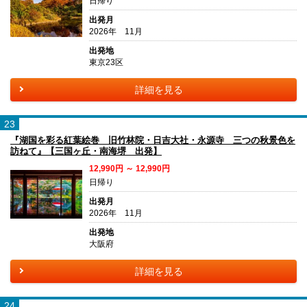
日帰り
出発月
2026年 11月
出発地
東京23区
詳細を見る
23
『湖国を彩る紅葉絵巻 旧竹林院・日吉大社・永源寺 三つの秋景色を
訪ねて』【三国ヶ丘・南海堺 出発】
12,990円 ～ 12,990円
日帰り
出発月
2026年 11月
出発地
大阪府
詳細を見る
24