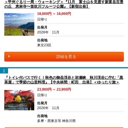
＜甲州ぐるり一周・ウォーキング＞『11月 富士山を見渡す新富岳百景
の丘 恵林寺〜笛吹川フルーツ公園』【新宿出発】
18,000円 ～ 18,000円
日帰り
出発月
2026年 11月
出発地
東京23区
詳細を見る
2
『トイレ付バスで行く！秋色の御岳渓谷と岩瀬峡 秋川渓谷に佇む「黒
茶屋」で季節の山里料理』【中央林間・町田 出発】＜ゆったり旅＞
23,900円 ～ 23,900円
日帰り
出発月
2026年 11月
出発地
多摩・西東京等 神奈川県