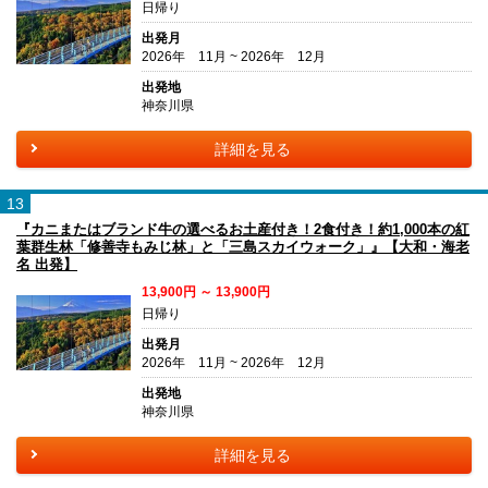
日帰り
出発月
2026年 11月 ~ 2026年 12月
出発地
神奈川県
詳細を見る
13
『カニまたはブランド牛の選べるお土産付き！2食付き！約1,000本の紅
葉群生林「修善寺もみじ林」と「三島スカイウォーク」』【大和・海老
名 出発】
13,900円 ～ 13,900円
日帰り
出発月
2026年 11月 ~ 2026年 12月
出発地
神奈川県
詳細を見る