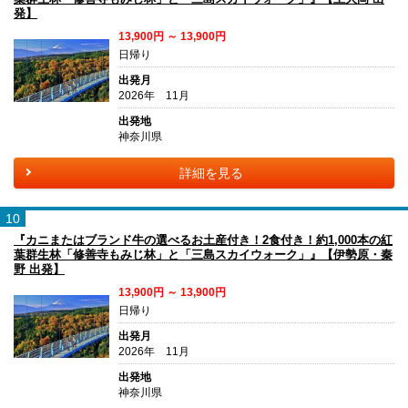
発】
13,900円 ～ 13,900円
日帰り
出発月
2026年 11月
出発地
神奈川県
詳細を見る
10
『カニまたはブランド牛の選べるお土産付き！2食付き！約1,000本の紅
葉群生林「修善寺もみじ林」と「三島スカイウォーク」』【伊勢原・秦
野 出発】
13,900円 ～ 13,900円
日帰り
出発月
2026年 11月
出発地
神奈川県