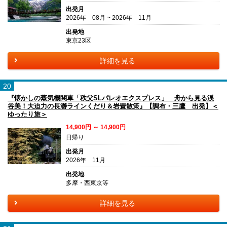
出発月
2026年 08月 ~ 2026年 11月
出発地
東京23区
詳細を見る
20
『懐かしの蒸気機関車「秩父SLパレオエクスプレス」 舟から見る渓
谷美！大迫力の長瀞ラインくだり＆岩畳散策』【調布・三鷹 出発】＜
ゆったり旅＞
14,900円 ～ 14,900円
日帰り
出発月
2026年 11月
出発地
多摩・西東京等
詳細を見る