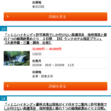
出発地
東京23区
詳細を見る
23
『＜ミニハイキング＞許可車両でしか行けない高瀬渓谷 信州清流と碧
の７つの秘境絶景めぐり ２日間 【B】ランクホテル指定プラン』
【大泉学園・三鷹・調布 出発】
32,900円 ～ 40,900円
1泊2日
出発月
2026年 09月 ~ 2026年 11月
出発地
多摩・西東京等
詳細を見る
24
『＜ミニハイキング＞蓼科大滝は現地ガイド付きでご案内！許可車両で
しか行けない高瀬渓谷 信州清流と碧の７つの秘境絶景めぐり２日間』