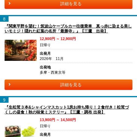
詳細を見る
8
『関東平野を望む！筑波山ケーブルカー往復乗車 真っ赤に染まる美し
いモミジ！隠れた紅葉の名所「最勝寺」』【三鷹 出発】
12,900円 ～ 12,900円
日帰り
出発月
2026年 11月
出発地
多摩・西東京等
詳細を見る
9
『生松茸３本&シャインマスカット1房お持ち帰り！２食付き！松茸づ
くしの昼食！秋の味覚ミステリー』【三鷹・調布 出発】
13,900円 ～ 14,500円
日帰り
出発月