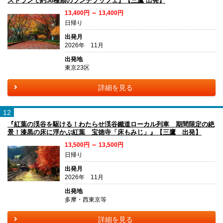
ストランで約50種類のランチブッフェ』【三鷹 出発】
13,400円 ～ 13,400円
日帰り
出発月
2026年 11月
出発地
東京23区
詳細を見る
12
『紅葉の渓谷を駆ける！わたらせ渓谷鐵道ローカル列車 期間限定の絶
景！漆黒の床に浮かぶ紅葉 宝徳寺「床もみじ」』【三鷹 出発】
13,500円 ～ 13,500円
日帰り
出発月
2026年 11月
出発地
多摩・西東京等
詳細を見る