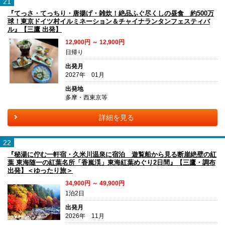
21
『てっさ・てっちり・唐揚げ・雑炊！絶品ふぐ尽くしの昼食 約500万
球！東京ドイツ村イルミネーション＆チャイナランタンフェスティバ
ル』【三鷹 出発】
12,900円 ～ 12,900円
日帰り
出発月
2027年 01月
出発地
多摩・西東京等
詳細を見る
22
『秘湯に佇む一軒宿・久米川温泉に宿泊 遊覧船から見る断崖絶壁の紅
葉 東海随一の紅葉名所「香嵐渓」東海紅葉めぐり2日間』【三鷹・調布
出発】＜ゆったり旅＞
34,900円 ～ 49,900円
1泊2日
出発月
2026年 11月