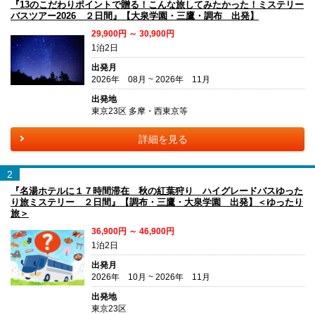
『13のこだわりポイントで贈る！こんな旅してみたかった！ミステリー
バスツアー2026 ２日間』【大泉学園・三鷹・調布 出発】
29,900円 ～ 30,900円
1泊2日
出発月
2026年 08月 ~ 2026年 11月
出発地
東京23区 多摩・西東京等
詳細を見る
2
『名湯ホテルに１７時間滞在 秋の紅葉狩り ハイグレードバスゆった
り旅ミステリー ２日間』【調布・三鷹・大泉学園 出発】＜ゆったり
旅＞
36,900円 ～ 46,900円
1泊2日
出発月
2026年 10月 ~ 2026年 11月
出発地
東京23区