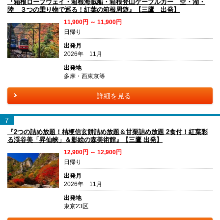
『箱根ロープウェイ・箱根海賊船・箱根登山ケーブルカー 空・湖・
陸 ３つの乗り物で巡る！紅葉の箱根周遊』【三鷹 出発】
11,900円 ～ 11,900円
日帰り
出発月
2026年 11月
出発地
多摩・西東京等
詳細を見る
7
『2つの詰め放題！桔梗信玄餅詰め放題＆甘栗詰め放題 2食付！紅葉彩
る渓谷美「昇仙峡」＆影絵の森美術館』【三鷹 出発】
12,900円 ～ 12,900円
日帰り
出発月
2026年 11月
出発地
東京23区