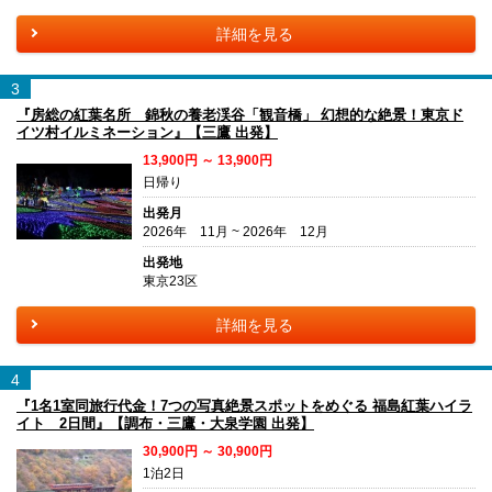
詳細を見る
3
『房総の紅葉名所 錦秋の養老渓谷「観音橋」 幻想的な絶景！東京ド
イツ村イルミネーション』【三鷹 出発】
13,900円 ～ 13,900円
日帰り
出発月
2026年 11月 ~ 2026年 12月
出発地
東京23区
詳細を見る
4
『1名1室同旅行代金！7つの写真絶景スポットをめぐる 福島紅葉ハイラ
イト 2日間』【調布・三鷹・大泉学園 出発】
30,900円 ～ 30,900円
1泊2日