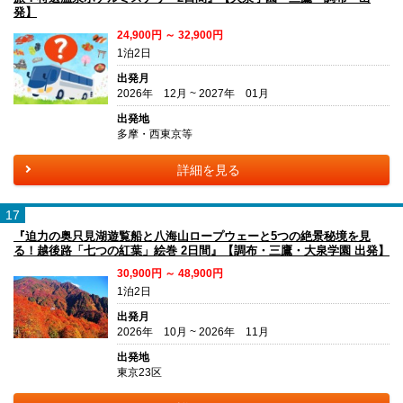
発】
24,900円 ～ 32,900円
1泊2日
出発月
2026年 12月 ~ 2027年 01月
出発地
多摩・西東京等
詳細を見る
17
『迫力の奥只見湖遊覧船と八海山ロープウェーと5つの絶景秘境を見
る！越後路「七つの紅葉」絵巻 2日間』【調布・三鷹・大泉学園 出発】
30,900円 ～ 48,900円
1泊2日
出発月
2026年 10月 ~ 2026年 11月
出発地
東京23区