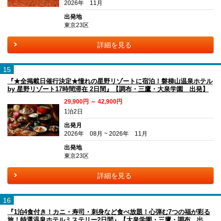
2026年 11月
出発地
東京23区
詳細を見る
15
『★全掲載日催行決定★憧れの星野リゾートに宿泊！磐梯山温泉ホテル
by 星野リゾート17時間滞在 2日間』【調布・三鷹・大泉学園 出発】
29,900円 ～ 42,900円
1泊2日
出発月
2026年 08月 ~ 2026年 11月
出発地
東京23区
詳細を見る
16
『1泊4食付き！カニ・寿司・刺身など食べ放題！心弾む7つの福が彩る
旅！特選温泉ホテルミステリー2日間』【大泉学園・三鷹・調布 出