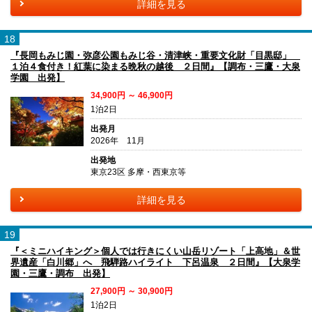
詳細を見る
18
『長岡もみじ園・弥彦公園もみじ谷・清津峡・重要文化財「目黒邸」
１泊４食付き！紅葉に染まる晩秋の越後 ２日間』【調布・三鷹・大泉
学園 出発】
34,900円 ～ 46,900円
1泊2日
出発月
2026年 11月
出発地
東京23区 多摩・西東京等
詳細を見る
19
『＜ミニハイキング＞個人では行きにくい山岳リゾート「上高地」＆世
界遺産「白川郷」へ 飛騨路ハイライト 下呂温泉 ２日間』【大泉学
園・三鷹・調布 出発】
27,900円 ～ 30,900円
1泊2日