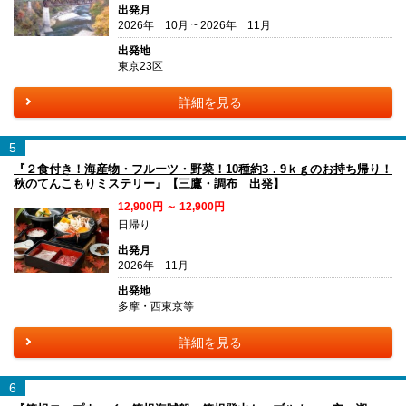
出発月
2026年 10月 ~ 2026年 11月
出発地
東京23区
詳細を見る
5
『２食付き！海産物・フルーツ・野菜！10種約3．9ｋｇのお持ち帰り！
秋のてんこもりミステリー』【三鷹・調布 出発】
12,900円 ～ 12,900円
日帰り
出発月
2026年 11月
出発地
多摩・西東京等
詳細を見る
6