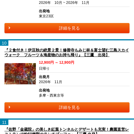
2026年 10月 ~ 2026年 11月
出発地
東京23区
詳細を見る
10
『２食付き！伊豆秋の絶景２景！修善寺もみじ林＆富士望む三島スカイ
ウォーク フルーツ＆海産物のお持ち帰り』【三鷹 出発】
12,900円 ～ 12,900円
日帰り
出発月
2026年 11月
出発地
多摩・西東京等
詳細を見る
11
『佐野「金蔵院」の美しき紅葉トンネルとデザートも充実！農園直営レ