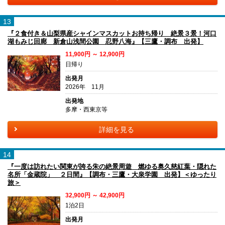
13
『２食付き＆山梨県産シャインマスカットお持ち帰り 絶景３景！河口
湖もみじ回廊 新倉山浅間公園 忍野八海』【三鷹・調布 出発】
11,900円 ～ 12,900円
日帰り
出発月
2026年 11月
出発地
多摩・西東京等
詳細を見る
14
『一度は訪れたい関東が誇る朱の絶景周遊 燃ゆる奥久慈紅葉・隠れた
名所「金蔵院」 ２日間』【調布・三鷹・大泉学園 出発】＜ゆったり
旅＞
32,900円 ～ 42,900円
1泊2日
出発月