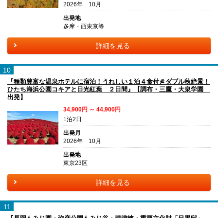
2026年 10月
出発地
多摩・西東京等
詳細を見る
10
『種類豊富な温泉ホテルに宿泊！うれしい１泊４食付きダブル秋絶景！
ひたち海浜公園コキアと日光紅葉 ２日間』【調布・三鷹・大泉学園
出発】
34,900円 ～ 44,900円
1泊2日
出発月
2026年 10月
出発地
東京23区
詳細を見る
11