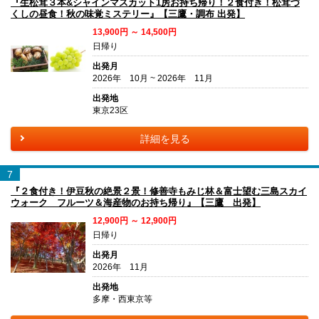
『生松茸３本&シャインマスカット1房お持ち帰り！２食付き！松茸づ
くしの昼食！秋の味覚ミステリー』【三鷹・調布 出発】
13,900円 ～ 14,500円
日帰り
出発月
2026年 10月 ~ 2026年 11月
出発地
東京23区
詳細を見る
7
『２食付き！伊豆秋の絶景２景！修善寺もみじ林＆富士望む三島スカイ
ウォーク フルーツ＆海産物のお持ち帰り』【三鷹 出発】
12,900円 ～ 12,900円
日帰り
出発月
2026年 11月
出発地
多摩・西東京等