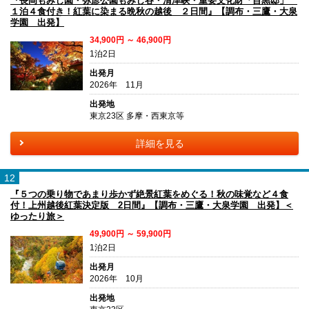
『長岡もみじ園・弥彦公園もみじ谷・清津峡・重要文化財「目黒邸」
１泊４食付き！紅葉に染まる晩秋の越後 ２日間』【調布・三鷹・大泉
学園 出発】
34,900円 ～ 46,900円
1泊2日
出発月
2026年 11月
出発地
東京23区 多摩・西東京等
詳細を見る
12
『５つの乗り物であまり歩かず絶景紅葉をめぐる！秋の味覚など４食
付！上州越後紅葉決定版 2日間』【調布・三鷹・大泉学園 出発】＜
ゆったり旅＞
49,900円 ～ 59,900円
1泊2日
出発月
2026年 10月
出発地