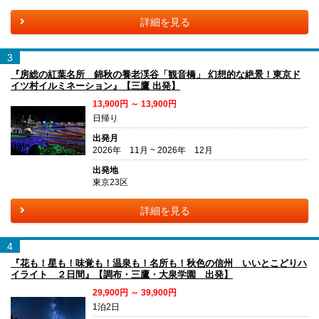
詳細を見る
3
『房総の紅葉名所 錦秋の養老渓谷「観音橋」 幻想的な絶景！東京ド
イツ村イルミネーション』【三鷹 出発】
13,900円 ～ 13,900円
日帰り
出発月
2026年 11月 ~ 2026年 12月
出発地
東京23区
詳細を見る
4
『花も！星も！味覚も！温泉も！名所も！秋色の信州 いいとこどりハ
イライト ２日間』【調布・三鷹・大泉学園 出発】
29,900円 ～ 39,900円
1泊2日