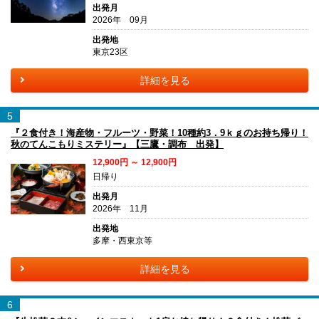
出発月
2026年 09月
出発地
東京23区
詳細を見る
5
『２食付き！海産物・フルーツ・野菜！10種約3．9ｋｇのお持ち帰り！
秋のてんこもりミステリー』【三鷹・調布 出発】
12,900円 ～ 12,900円
日帰り
出発月
2026年 11月
出発地
多摩・西東京等
詳細を見る
6