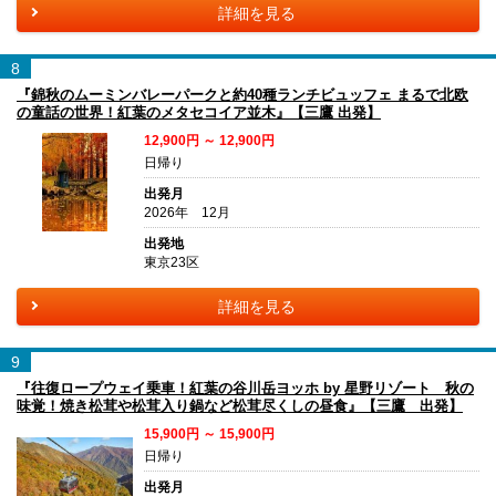
詳細を見る
8
『錦秋のムーミンバレーパークと約40種ランチビュッフェ まるで北欧
の童話の世界！紅葉のメタセコイア並木』【三鷹 出発】
12,900円 ～ 12,900円
日帰り
出発月
2026年 12月
出発地
東京23区
詳細を見る
9
『往復ロープウェイ乗車！紅葉の谷川岳ヨッホ by 星野リゾート 秋の
味覚！焼き松茸や松茸入り鍋など松茸尽くしの昼食』【三鷹 出発】
15,900円 ～ 15,900円
日帰り
出発月