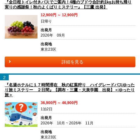
『全日程トイレ付きバスでご案内！4種のブドウ合計約1kgお持ち帰り
実りの感謝祭！秋のよくばりミステリー』【三鷹 出発】
12,900円 ～ 12,900円
日帰り
出発月
2026年 09月
出発地
東京23区
詳細を見る
2
『名湯ホテルに１７時間滞在 秋の紅葉狩り ハイグレードバスゆった
り旅ミステリー ２日間』【調布・三鷹・大泉学園 出発】＜ゆったり
旅＞
36,900円 ～ 46,900円
1泊2日
出発月
2026年 10月 ~ 2026年 11月
出発地
東京23区