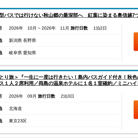
型バスでは行けない秋山郷の最深部へ 紅葉に染まる奥信越7
月
2026年 10月 ~ 2026年 11月
旅行日数
1泊2日
地
新潟県 長野県
地
岐阜県 愛知県
とり旅＞『一生に一度は行きたい！島内バスガイド付き！秋色
１人２席利用／両島の温泉ホテルに１名１室確約／ミニハイ
月
2026年 09月
旅行日数
2泊3日
地
北海道
地
東京23区