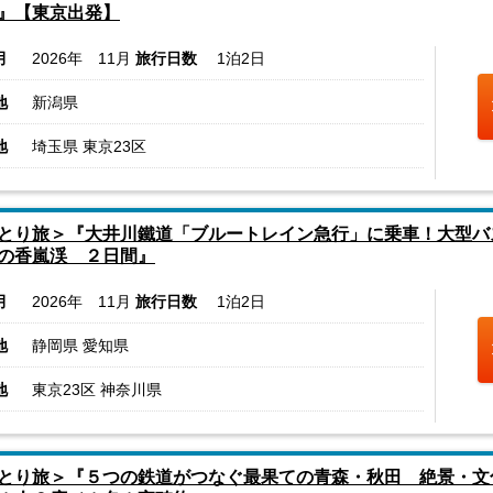
』【東京出発】
月
2026年 11月
旅行日数
1泊2日
地
新潟県
地
埼玉県 東京23区
とり旅＞『大井川鐵道「ブルートレイン急行」に乗車！大型バ
の香嵐渓 ２日間』
月
2026年 11月
旅行日数
1泊2日
地
静岡県 愛知県
地
東京23区 神奈川県
とり旅＞『５つの鉄道がつなぐ最果ての青森・秋田 絶景・文