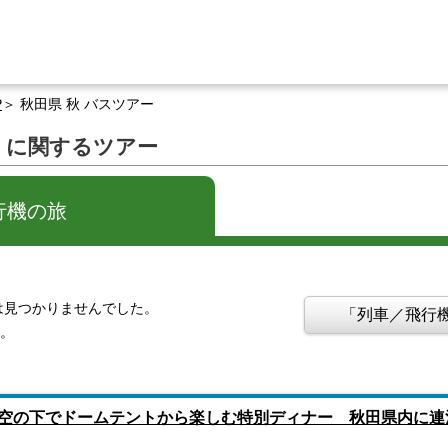
P
秋田県 秋 バスツアー
」に関するツアー
行機の旅
は見つかりませんでした。
「列車／飛行機
す。
空の下でドームテントから楽しむ特別ディナー 秋田県内に連