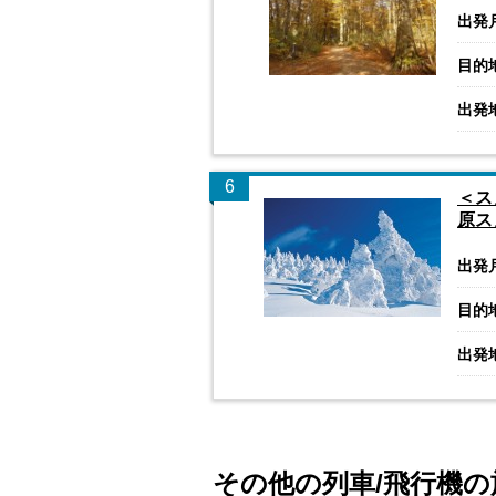
出発
目的
出発
6
＜ス
原ス
出発
目的
出発
その他の列車/飛行機の