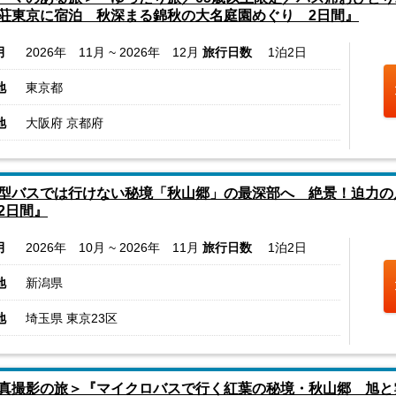
荘東京に宿泊 秋深まる錦秋の大名庭園めぐり 2日間』
月
2026年 11月 ~ 2026年 12月
旅行日数
1泊2日
地
東京都
地
大阪府 京都府
型バスでは行けない秘境「秋山郷」の最深部へ 絶景！迫力の
2日間』
月
2026年 10月 ~ 2026年 11月
旅行日数
1泊2日
地
新潟県
地
埼玉県 東京23区
真撮影の旅＞『マイクロバスで行く紅葉の秘境・秋山郷 旭と