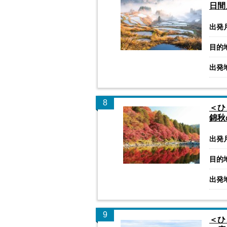
日間
出発
目的
出発
8
＜ひ
錦秋
出発
目的
出発
9
＜ひ