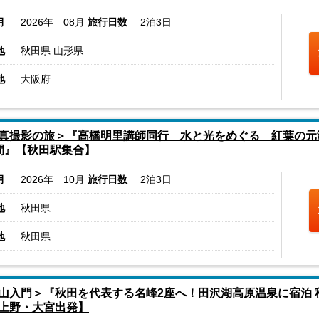
月
2026年 08月
旅行日数
2泊3日
地
秋田県 山形県
地
大阪府
真撮影の旅＞『高橋明里講師同行 水と光をめぐる 紅葉の元
間』【秋田駅集合】
月
2026年 10月
旅行日数
2泊3日
地
秋田県
地
秋田県
山入門＞『秋田を代表する名峰2座へ！田沢湖高原温泉に宿泊 
上野・大宮出発】