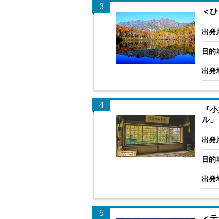
3
＜ひ
出発
目的
出発
4
『小
ル」
出発
目的
出発
5
＜テ