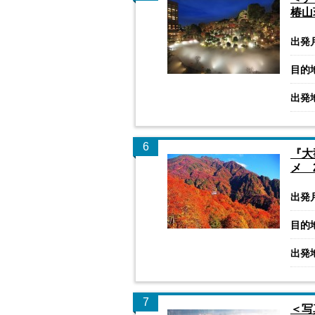
椿山
出発
目的
出発
6
『大
メ 
出発
目的
出発
7
＜写