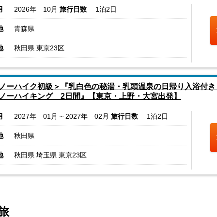
月
2026年 10月
旅行日数
1泊2日
地
青森県
地
秋田県 東京23区
ノーハイク初級＞『乳白色の秘湯・乳頭温泉の日帰り入浴付き
ノーハイキング 2日間』【東京・上野・大宮出発】
月
2027年 01月 ~ 2027年 02月
旅行日数
1泊2日
地
秋田県
地
秋田県 埼玉県 東京23区
旅