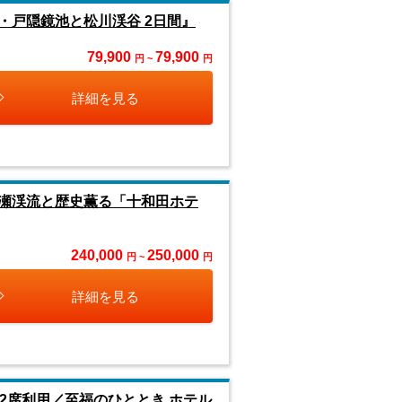
戸隠鏡池と松川渓谷 2日間』
79,900
79,900
円 ~
円
詳細を見る
瀬渓流と歴史薫る「十和田ホテ
240,000
250,000
円 ~
円
詳細を見る
2席利用／至福のひととき ホテル