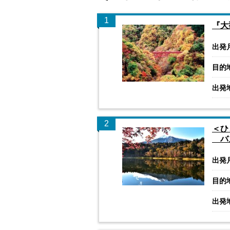
1
『大
出発
目的
出発
2
＜ひ
バス
出発
目的
出発