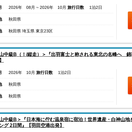
月
2026年 08月 ~ 2026年 10月
旅行日数
1泊2日
地
秋田県
地
秋田県 埼玉県 東京23区
山中級B（！/縦走）＞『出羽富士と称される東北の名峰へ 錦
】
月
2026年 10月
旅行日数
1泊2日
地
秋田県
地
秋田県
山中級B＞『日本海に佇む温泉宿に宿泊！世界遺産・白神山地
ング 2日間』【羽田空港出発】