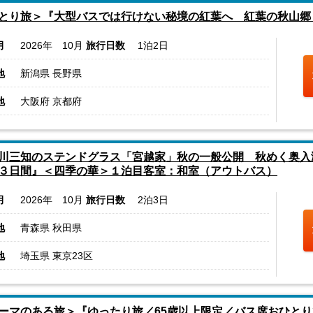
とり旅＞『大型バスでは行けない秘境の紅葉へ 紅葉の秋山郷・
月
2026年 10月
旅行日数
1泊2日
地
新潟県 長野県
地
大阪府 京都府
川三知のステンドグラス「宮越家」秋の一般公開 秋めく奥入
３日間』＜四季の華＞１泊目客室：和室（アウトバス）
月
2026年 10月
旅行日数
2泊3日
地
青森県 秋田県
地
埼玉県 東京23区
ーマのある旅＞『ゆったり旅／65歳以上限定／バス席おひとり