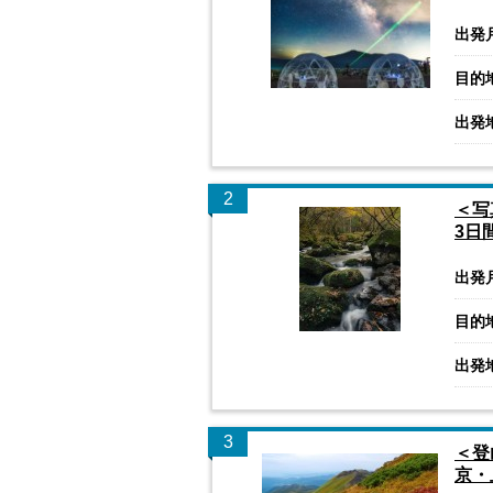
出発
目的
出発
2
＜写
3日
出発
目的
出発
3
＜登
京・