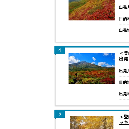
出発
目的
出発
4
＜登
出発
出発
目的
出発
5
＜登
ッキ