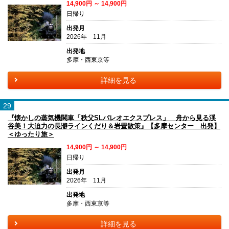
14,900円 ～ 14,900円
日帰り
出発月
2026年 11月
出発地
多摩・西東京等
詳細を見る
29
『懐かしの蒸気機関車「秩父SLパレオエクスプレス」 舟から見る渓
谷美！大迫力の長瀞ラインくだり＆岩畳散策』【多摩センター 出発】
＜ゆったり旅＞
14,900円 ～ 14,900円
日帰り
出発月
2026年 11月
出発地
多摩・西東京等
詳細を見る