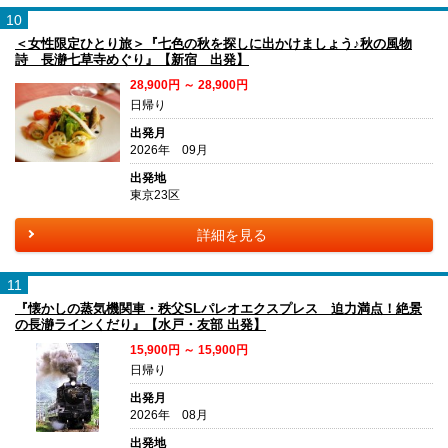
10
＜女性限定ひとり旅＞『七色の秋を探しに出かけましょう♪秋の風物
詩 長瀞七草寺めぐり』【新宿 出発】
28,900円 ～ 28,900円
日帰り
出発月
2026年 09月
出発地
東京23区
詳細を見る
11
『懐かしの蒸気機関車・秩父SLパレオエクスプレス 迫力満点！絶景
の長瀞ラインくだり』【水戸・友部 出発】
15,900円 ～ 15,900円
日帰り
出発月
2026年 08月
出発地