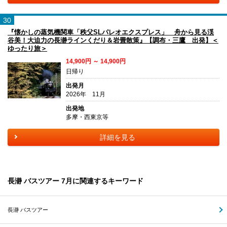
30
『懐かしの蒸気機関車「秩父SLパレオエクスプレス」 舟から見る渓
谷美！大迫力の長瀞ラインくだり＆岩畳散策』【調布・三鷹 出発】＜
ゆったり旅＞
14,900円 ～ 14,900円
日帰り
出発月
2026年 11月
出発地
多摩・西東京等
詳細を見る
長瀞 バスツアー 7月に関連するキーワード
長瀞 バスツアー