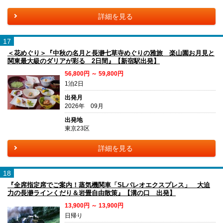
詳細を見る
17
＜花めぐり＞『中秋の名月と長瀞七草寺めぐりの雅旅 楽山園お月見と
関東最大級のダリアが彩る 2日間』【新宿駅出発】
56,800円 ～ 59,800円
1泊2日
出発月
2026年 09月
出発地
東京23区
詳細を見る
18
『全席指定席でご案内！蒸気機関車「SLパレオエクスプレス」 大迫
力の長瀞ラインくだり＆岩畳自由散策』【溝の口 出発】
13,900円 ～ 13,900円
日帰り