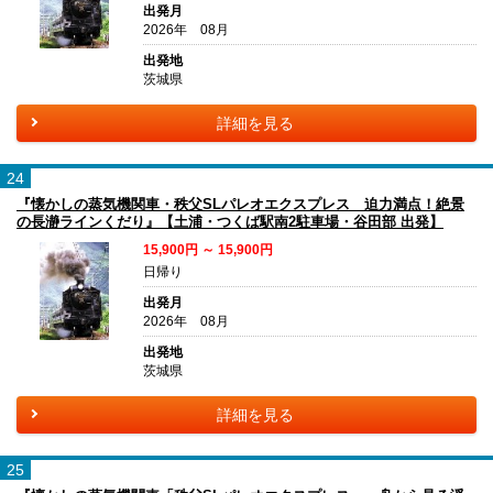
出発月
2026年 08月
出発地
茨城県
詳細を見る
24
『懐かしの蒸気機関車・秩父SLパレオエクスプレス 迫力満点！絶景
の長瀞ラインくだり』【土浦・つくば駅南2駐車場・谷田部 出発】
15,900円 ～ 15,900円
日帰り
出発月
2026年 08月
出発地
茨城県
詳細を見る
25