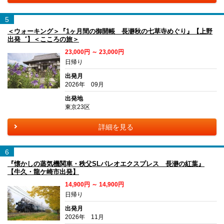
5
＜ウォーキング＞『1ヶ月間の御開帳 長瀞秋の七草寺めぐり』【上野
出発゛】＜こころの旅＞
23,000円 ～ 23,000円
日帰り
出発月
2026年 09月
出発地
東京23区
詳細を見る
6
『懐かしの蒸気機関車・秩父SLパレオエクスプレス 長瀞の紅葉』
【牛久・龍ケ崎市出発】
14,900円 ～ 14,900円
日帰り
出発月
2026年 11月