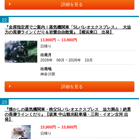
詳細を見る
22
『全席指定席でご案内！蒸気機関車「SLパレオエクスプレス」 大迫
力の長瀞ラインくだり＆岩畳自由散策』【横浜東口 出発】
13,900円 ～ 13,900円
日帰り
出発月
2026年 08月 ~ 2026年 10月
出発地
神奈川県
詳細を見る
23
『懐かしの蒸気機関車・秩父SLパレオエクスプレス 迫力満点！絶景
の長瀞ラインくだり』【坂東 中山観光駐車場・三和・イオン古河 出
発】
15,900円 ～ 15,900円
日帰り