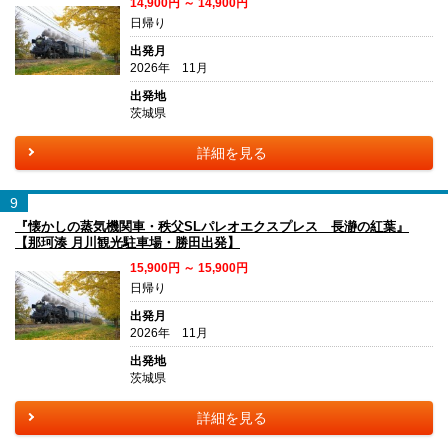
14,900円 ～ 14,900円
日帰り
出発月
2026年 11月
出発地
茨城県
詳細を見る
9
『懐かしの蒸気機関車・秩父SLパレオエクスプレス 長瀞の紅葉』
【那珂湊 月川観光駐車場・勝田出発】
15,900円 ～ 15,900円
日帰り
出発月
2026年 11月
出発地
茨城県
詳細を見る