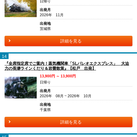
日帰り
出発月
2026年 11月
出発地
茨城県
詳細を見る
14
『全席指定席でご案内！蒸気機関車「SLパレオエクスプレス」 大迫
力の長瀞ラインくだり＆岩畳散策』【松戸 出発】
13,900円 ～ 13,900円
日帰り
出発月
2026年 08月 ~ 2026年 10月
出発地
千葉県
詳細を見る