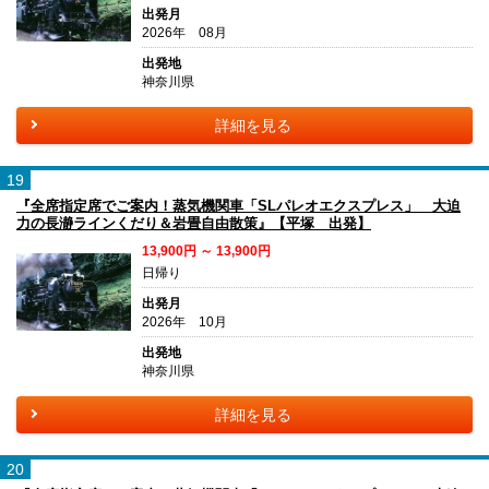
出発月
2026年 08月
出発地
神奈川県
詳細を見る
19
『全席指定席でご案内！蒸気機関車「SLパレオエクスプレス」 大迫
力の長瀞ラインくだり＆岩畳自由散策』【平塚 出発】
13,900円 ～ 13,900円
日帰り
出発月
2026年 10月
出発地
神奈川県
詳細を見る
20