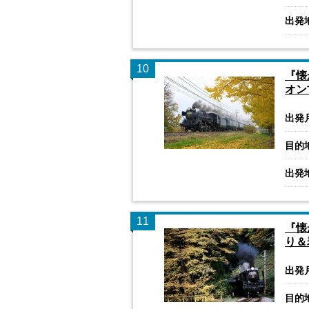
出発
10
『懐
オン
出発
目的
出発
11
『懐
り＆
出発
目的