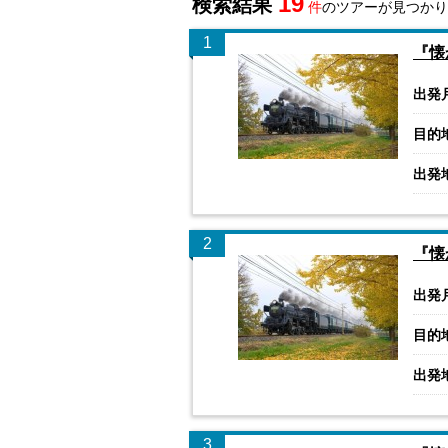
19
検索結果
件
のツアーが見つかり
1
『懐
出発
目的
出発
2
『懐
出発
目的
出発
3