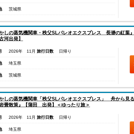
地
茨城県
かしの蒸気機関車・秩父SLパレオエクスプレス 長瀞の紅葉
古河出発】
月
2026年 11月
旅行日数
日帰り
地
埼玉県
地
茨城県
かしの蒸気機関車「秩父SLパレオエクスプレス」 舟から見
岩畳散策』【蒲田 出発】＜ゆったり旅＞
月
2026年 11月
旅行日数
日帰り
地
埼玉県