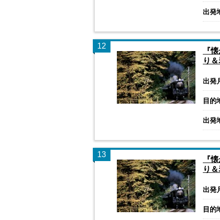
出発
12
『懐
り＆
出発
目的
出発
13
『懐
り＆
出発
目的