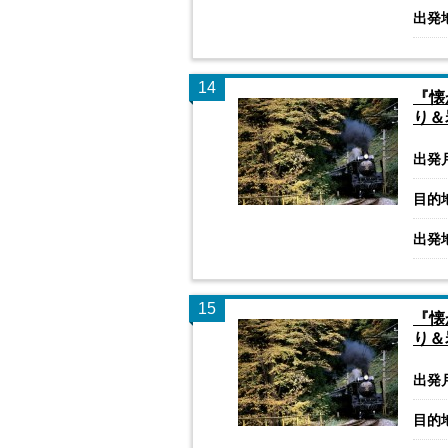
出発
14
『懐
り＆
出発
目的
出発
15
『懐
り＆
出発
目的