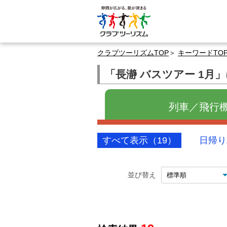
クラブツーリズムTOP
キーワードTO
「長瀞 バスツアー 1月
列車／飛行機
すべて表示（19）
日帰り
並び替え