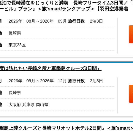
連泊で長崎滞在をじっくりと満喫 長崎フリータイム3日間／「
ーヒル」プラン』＜旅'smart/ランクアップ＞【羽田空港発着
月
2026年 08月 ~ 2026年 09月
旅行日数
2泊3日
地
長崎県
地
東京23区
度は訪れたい長崎名所と軍艦島クルーズ3日間』
月
2026年 09月 ~ 2026年 12月
旅行日数
2泊3日
地
長崎県
地
大阪府 兵庫県 岡山県
艦島上陸クルーズと長崎マリオットホテル2日間』＜旅’smart