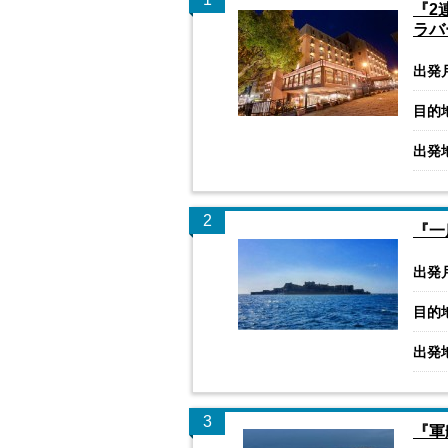
『2
ラバ
出発
目的
出発
2
『一
出発
目的
出発
3
『軍