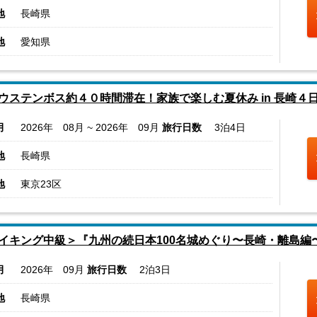
地
長崎県
地
愛知県
ウステンボス約４０時間滞在！家族で楽しむ夏休み in 長崎４
月
2026年 08月 ~ 2026年 09月
旅行日数
3泊4日
地
長崎県
地
東京23区
イキング中級＞『九州の続日本100名城めぐり〜長崎・離島編
月
2026年 09月
旅行日数
2泊3日
地
長崎県