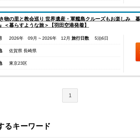
き物の里と教会巡り 世界遺産・軍艦島クルーズもお楽しみ 
』＜暮らすような旅＞【羽田空港発着】
月
2026年 09月 ~ 2026年 12月
旅行日数
5泊6日
地
佐賀県 長崎県
地
東京23区
1
連するキーワード