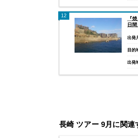
12
『焼
日間
出発
目的
出発
長崎 ツアー 9月に関