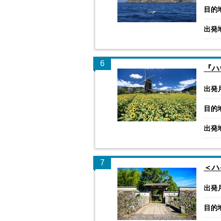
目的
出発
6
『ハ
出発
目的
出発
7
＜ハ
出発
目的