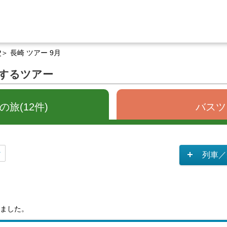
P
長崎 ツアー 9月
関するツアー
旅(12件)
バスツ
列車／
ました。