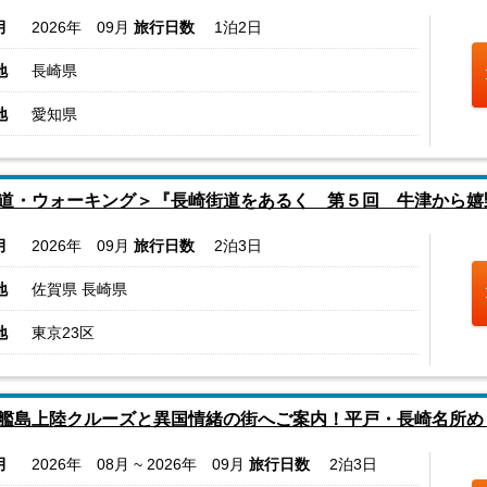
月
2026年 09月
旅行日数
1泊2日
地
長崎県
地
愛知県
道・ウォーキング＞『長崎街道をあるく 第５回 牛津から嬉
月
2026年 09月
旅行日数
2泊3日
地
佐賀県 長崎県
地
東京23区
艦島上陸クルーズと異国情緒の街へご案内！平戸・長崎名所め
月
2026年 08月 ~ 2026年 09月
旅行日数
2泊3日