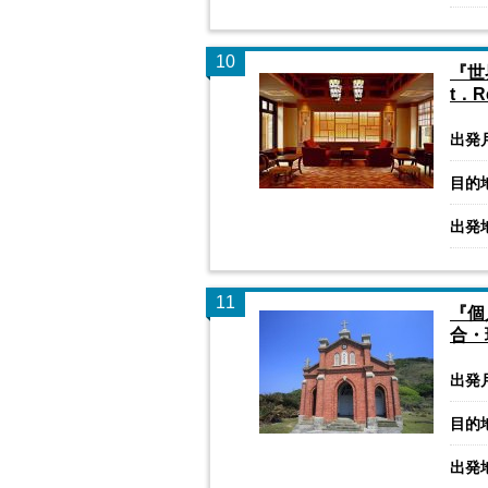
10
『世
t．
出発
目的
出発
11
『個
合・
出発
目的
出発