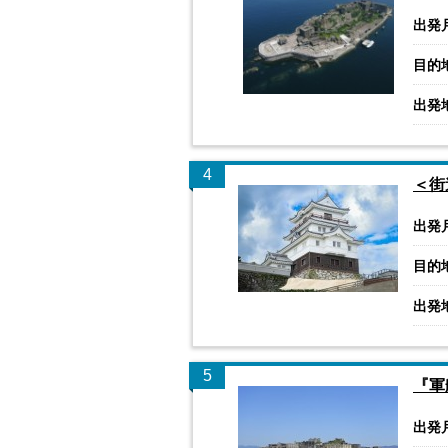
出発
目的
出発
4
＜街
出発
目的
出発
5
『軍
出発