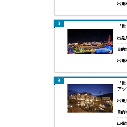
出発
8
『世
出発
目的
出発
9
『世
アッ
出発
目的
出発