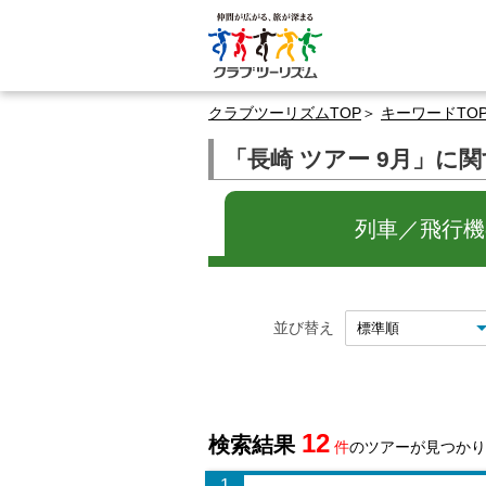
クラブツーリズムTOP
キーワードTO
「長崎 ツアー 9月」に
列車／飛行機の
並び替え
12
検索結果
件
のツアーが見つかり
1