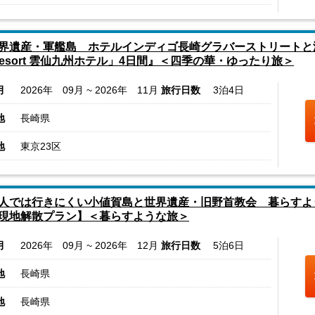
界遺産・軍艦島 ホテルインディゴ長崎グラバーストリートと
Resort 雲仙九州ホテル」4日間』＜四季の華・ゆったり旅＞
月
2026年 09月 ~ 2026年 11月
旅行日数
3泊4日
地
長崎県
地
東京23区
人では行きにくい小値賀島と世界遺産・旧野首教会 暮らすよ
現地解散プラン】＜暮らすような旅＞
月
2026年 09月 ~ 2026年 12月
旅行日数
5泊6日
地
長崎県
地
長崎県