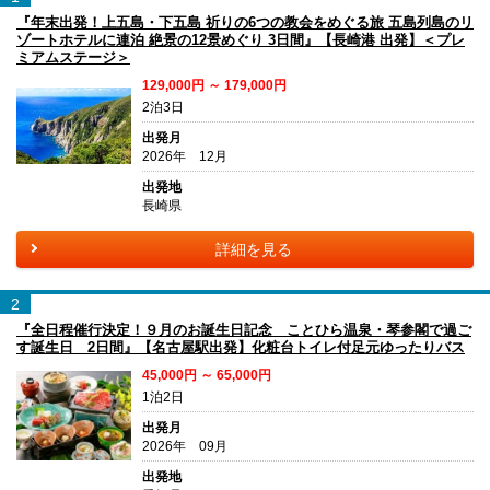
『年末出発！上五島・下五島 祈りの6つの教会をめぐる旅 五島列島のリ
ゾートホテルに連泊 絶景の12景めぐり 3日間』【長崎港 出発】＜プレ
ミアムステージ＞
129,000円 ～ 179,000円
2泊3日
出発月
2026年 12月
出発地
長崎県
詳細を見る
2
『全日程催行決定！９月のお誕生日記念 ことひら温泉・琴参閣で過ご
す誕生日 2日間』【名古屋駅出発】化粧台トイレ付足元ゆったりバス
45,000円 ～ 65,000円
1泊2日
出発月
2026年 09月
出発地