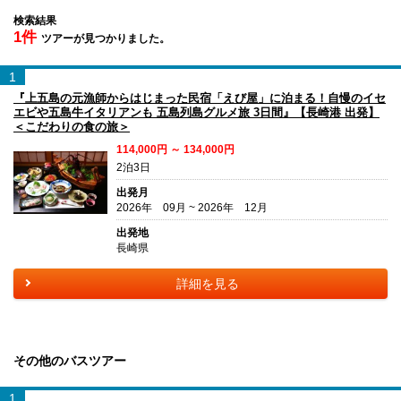
検索結果
1件
ツアーが見つかりました。
1
『上五島の元漁師からはじまった民宿「えび屋」に泊まる！自慢のイセ
エビや五島牛イタリアンも 五島列島グルメ旅 3日間』【長崎港 出発】
＜こだわりの食の旅＞
114,000円 ～ 134,000円
2泊3日
出発月
2026年 09月 ~ 2026年 12月
出発地
長崎県
詳細を見る
その他のバスツアー
1