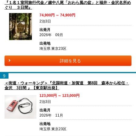
『１名１室同旅行代金／越中八尾「おわら風の盆」と福井・金沢名所め
ぐり ３日間』
74,900円 ～ 74,900円
2泊3日
出発月
2026年 09月
出発地
埼玉県 東京23区
詳細を見る
9
＜街道・ウォーキング＞『北国街道・加賀道 第8回 森本から松任・
金沢 3日間 』【東京駅出発】
123,000円 ～ 123,000円
2泊3日
出発月
2026年 11月
出発地
埼玉県 東京23区