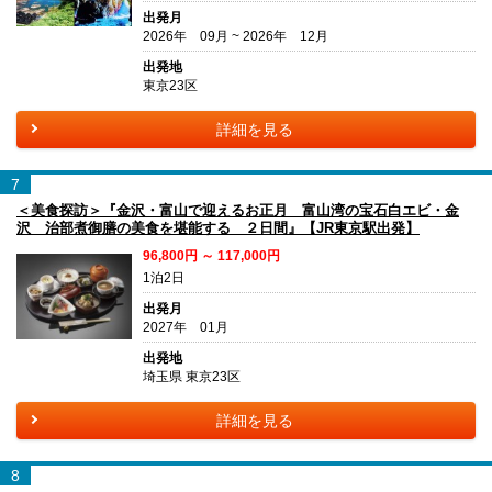
出発月
2026年 09月 ~ 2026年 12月
出発地
東京23区
詳細を見る
7
＜美食探訪＞『金沢・富山で迎えるお正月 富山湾の宝石白エビ・金
沢 治部煮御膳の美食を堪能する ２日間』【JR東京駅出発】
96,800円 ～ 117,000円
1泊2日
出発月
2027年 01月
出発地
埼玉県 東京23区
詳細を見る
8