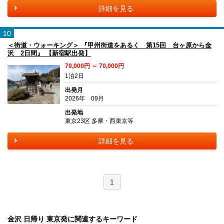
詳細を見る
10
＜街道・ウォーキング＞ 『甲州街道をあるく 第15回 台ヶ原から金
沢 2日間』 【新宿駅出発】
70,000円 ～ 70,000円
1泊2日
出発月
2026年 09月
出発地
東京23区 多摩・西東京等
詳細を見る
1
金沢 日帰り 東京発に関連するキーワード