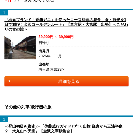
1
『地元ブランド「香箱ガニ」を使ったコース料理の昼食 食・観光を1
日で満喫！金沢ゴールデンルート』【東京駅・大宮駅 出発】＜こだわ
りの食の旅＞
39,900円 ～ 39,900円
日帰り
出発月
2026年 11月
出発地
埼玉県 東京23区
詳細を見る
その他の列車/飛行機の旅
1
＜登山初級A(縦走)＞『佐藤威行ガイドと行く山旅 鎌倉から三浦半島
２ 大丸山〜天園』【金沢文庫駅集合】