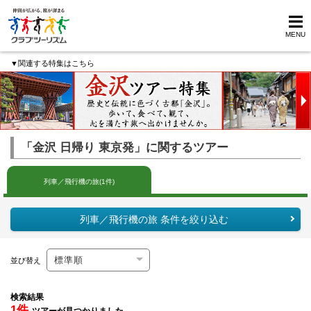
MENU
▼関連する特集はこちら
「金沢 日帰り 東京発」に関するツアー
列車／飛行機の旅(1件)
列車／飛行機の旅 条件を絞り込む
並び替え
検索結果
1件
ツアーが見つかりました。