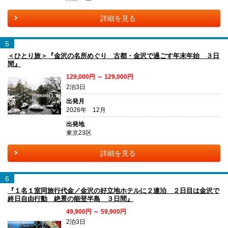
詳細を見る
5
＜ひとり旅＞『金沢の名所めぐり 古都・金沢で過ごす年末年始 ３日
間』
129,000円 ～ 129,000円
2泊3日
出発月
2026年 12月
出発地
東京23区
詳細を見る
6
『１名１室同旅行代金／金沢の好立地ホテルに２連泊 ２日目は金沢で
終日自由行動 絶景の能登半島 ３日間』
49,900円 ～ 59,900円
2泊3日