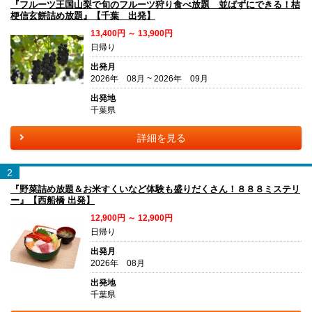
『フルーツ王国山梨で旬のフルーツ狩り食べ放題 並ばずにできる！桔
梗信玄餅詰め放題』【千葉 出発】
13,400円 ～ 13,900円
日帰り
出発月
2026年 08月 ~ 2026年 09月
出発地
千葉県
詳細を見る
2
『野菜詰め放題＆お米すくいなど体験も盛りだくさん！８８８ミステリ
ー』【西船橋 出発】
12,900円 ～ 12,900円
日帰り
出発月
2026年 08月
出発地
千葉県