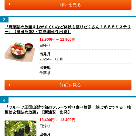
詳細を見る
3
『野菜詰め放題＆お米すくいなど体験も盛りだくさん！８８８ミステリ
ー』【津田沼第2・京成津田沼 出発】
12,900円 ～ 12,900円
日帰り
出発月
2026年 08月
出発地
千葉県
詳細を見る
4
『フルーツ王国山梨で旬のフルーツ狩り食べ放題 並ばずにできる！桔
梗信玄餅詰め放題』【新浦安 出発】
13,400円 ～ 13,400円
日帰り
出発月