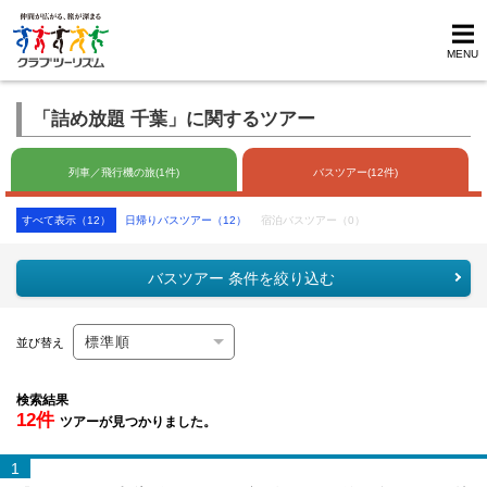
MENU
「詰め放題 千葉」に関するツアー
列車／飛行機の旅(1件)
バスツアー(12件)
すべて表示（12）
日帰りバスツアー（12）
宿泊バスツアー（0）
バスツアー 条件を絞り込む
並び替え
検索結果
12件
ツアーが見つかりました。
1