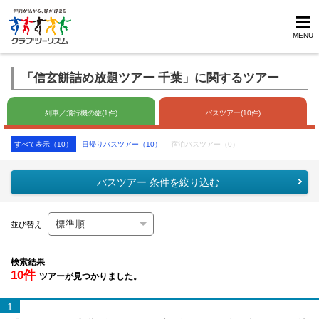
MENU
「信玄餅詰め放題ツアー 千葉」に関するツアー
列車／飛行機の旅(1件)
バスツアー(10件)
すべて表示（10）
日帰りバスツアー（10）
宿泊バスツアー（0）
バスツアー 条件を絞り込む
並び替え
検索結果
10件
ツアーが見つかりました。
1