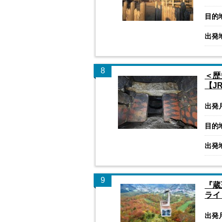
目的
出発
8
＜歴
【J
出発
目的
出発
9
『蔵
ライ
出発