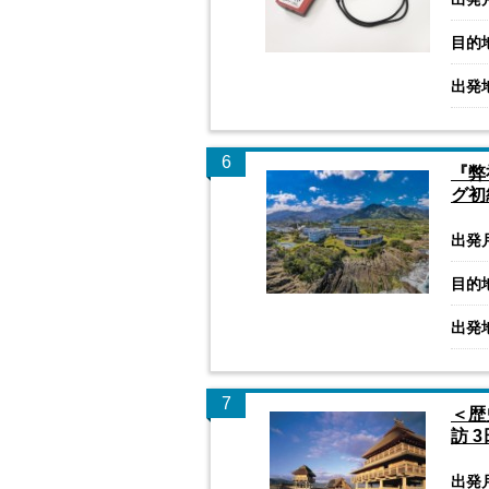
目的
出発
6
『弊
グ初
出発
目的
出発
7
＜歴
訪 
出発