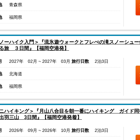
地
青森県
地
福岡県
ノーハイク入門＞『流氷遊ウォークとフレぺの滝スノーシュー
る旅 ３日間』【福岡空港発】
月
2027年 02月 ~ 2027年 03月
旅行日数
2泊3日
地
北海道
地
福岡県
ニハイキング＞『月山八合目を朝一番にハイキング ガイド同
出羽三山 3日間』【福岡空港発着】
月
2026年 09月 ~ 2026年 10月
旅行日数
2泊3日