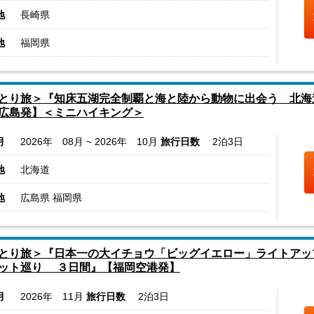
地
長崎県
地
福岡県
とり旅＞『知床五湖完全制覇と海と陸から動物に出会う 北海
広島発】＜ミニハイキング＞
月
2026年 08月 ~ 2026年 10月
旅行日数
2泊3日
地
北海道
地
広島県 福岡県
とり旅＞『日本一の大イチョウ「ビッグイエロー」ライトアップ
ット巡り ３日間』【福岡空港発】
月
2026年 11月
旅行日数
2泊3日