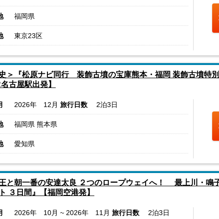
地
福岡県
地
東京23区
史＞『松原ナビ同行 装飾古墳の宝庫熊本・福岡 装飾古墳特別
R名古屋駅出発】
月
2026年 12月
旅行日数
2泊3日
地
福岡県 熊本県
地
愛知県
王と朝一番の安達太良 ２つのロープウェイへ！ 最上川・鳴
ト ３日間』【福岡空港発】
月
2026年 10月 ~ 2026年 11月
旅行日数
2泊3日