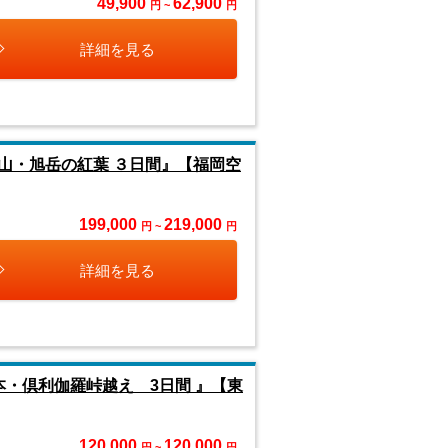
49,900
62,900
円 ~
円
詳細を見る
山・旭岳の紅葉 ３日間』【福岡空
199,000
219,000
円 ~
円
詳細を見る
・倶利伽羅峠越え 3日間 』【東
120,000
120,000
円 ~
円