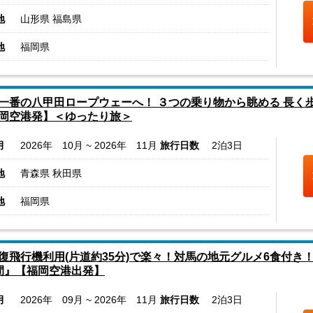
地
山形県 福島県
地
福岡県
一番の八甲田ロープウェーへ！ ３つの乗り物から眺める 長く
岡空港発】＜ゆったり旅＞
月
2026年 10月 ~ 2026年 11月
旅行日数
2泊3日
地
青森県 秋田県
地
福岡県
復飛行機利用(片道約35分)で楽々！対馬の地元グルメ6食付
間』【福岡空港出発】
月
2026年 09月 ~ 2026年 11月
旅行日数
2泊3日