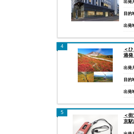
出発
目的
出発
4
＜ひ
港発
出発
目的
出発
5
＜街
京駅
出発