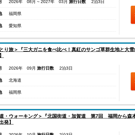
月
2026年 08月 ~ 2027年 03月
旅行日数
2泊3日
地
福岡県
地
愛知県
とり旅＞『三大ガニを食べ比べ！真紅のサンゴ草群生地と大雪
】
月
2026年 09月
旅行日数
2泊3日
地
北海道
地
福岡県
道・ウォーキング＞『北国街道・加賀道 第7回 福岡から森本
出発】
月
2026年 10月
旅行日数
2泊3日