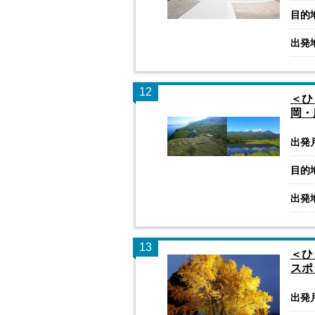
目的
出発
12
＜ひ
岡・
出発
目的
出発
13
＜ひ
スポ
出発