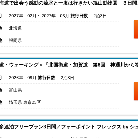
海道で出会う感動の流氷と一度は行きたい旭山動物園 ３日間
月
2027年 02月 ~ 2027年 03月
旅行日数
2泊3日
地
北海道
地
福岡県
道・ウォーキング＞『北国街道・加賀道 第6回 神通川から福
月
2026年 09月
旅行日数
2泊3日
地
富山県
地
埼玉県 東京23区
多連泊フリープラン3日間／フォーポイント フレックス by シ