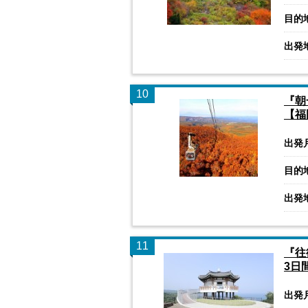
目的
出発
10
『朝
【福
出発
目的
出発
11
『往
3日
出発