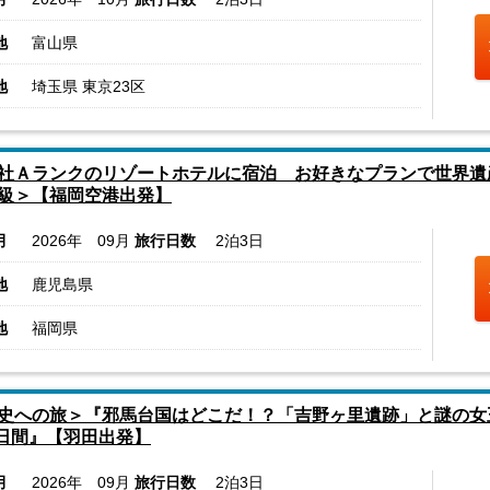
地
富山県
地
埼玉県 東京23区
社Ａランクのリゾートホテルに宿泊 お好きなプランで世界遺
級＞【福岡空港出発】
月
2026年 09月
旅行日数
2泊3日
地
鹿児島県
地
福岡県
史への旅＞『邪馬台国はどこだ！？「吉野ヶ里遺跡」と謎の女
3日間』【羽田出発】
月
2026年 09月
旅行日数
2泊3日