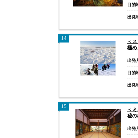
目的
出発
14
＜ス
極め
出発
目的
出発
15
＜ミ
秘の
出発