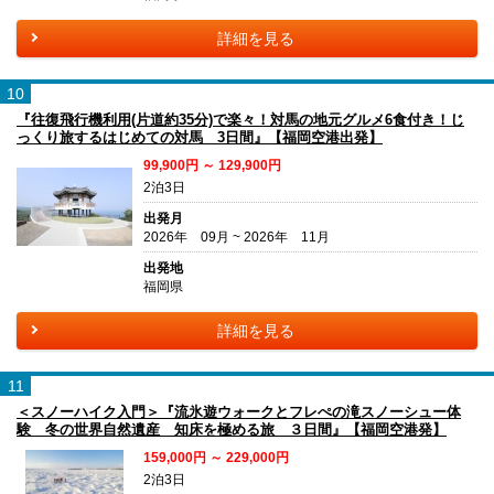
詳細を見る
10
『往復飛行機利用(片道約35分)で楽々！対馬の地元グルメ6食付き！じ
っくり旅するはじめての対馬 3日間』【福岡空港出発】
99,900円 ～ 129,900円
2泊3日
出発月
2026年 09月 ~ 2026年 11月
出発地
福岡県
詳細を見る
11
＜スノーハイク入門＞『流氷遊ウォークとフレぺの滝スノーシュー体
験 冬の世界自然遺産 知床を極める旅 ３日間』【福岡空港発】
159,000円 ～ 229,000円
2泊3日