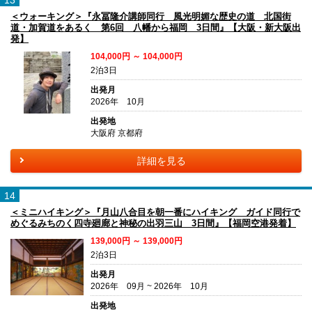
13
＜ウォーキング＞『永冨隆介講師同行 風光明媚な歴史の道 北国街
道・加賀道をあるく 第6回 八幡から福岡 3日間』【大阪・新大阪出
発】
104,000円 ～ 104,000円
2泊3日
出発月
2026年 10月
出発地
大阪府 京都府
詳細を見る
14
＜ミニハイキング＞『月山八合目を朝一番にハイキング ガイド同行で
めぐるみちのく四寺廻廊と神秘の出羽三山 3日間』【福岡空港発着】
139,000円 ～ 139,000円
2泊3日
出発月
2026年 09月 ~ 2026年 10月
出発地