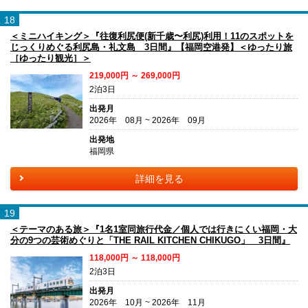
18
＜ミニハイキング＞『往復利尻便(新千歳〜利尻)利用！11のスポットを
じっくりめぐる利尻島・礼文島 3日間』【福岡空港発】＜ゆったり旅
［ゆったり観光］＞
219,000円 ～ 269,000円
2泊3日
出発月
2026年 08月 ~ 2026年 09月
出発地
福岡県
詳細を見る
19
＜テーマのある旅＞『1名1室同旅行代金／個人では行きにくい福岡・大
分の9つの芸術めぐりと「THE RAIL KITCHEN CHIKUGO」 3日間』
118,000円 ～ 118,000円
2泊3日
出発月
2026年 10月 ~ 2026年 11月