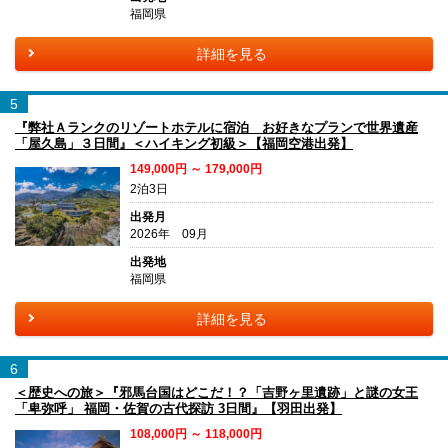
福岡県
詳細を見る
5
『弊社Ａランクのリゾートホテルに宿泊 お好きなプランで世界遺産
「屋久島」３日間』＜ハイキング初級＞【福岡空港出発】
149,000円 ～ 179,000円
2泊3日
出発月
2026年 09月
出発地
福岡県
詳細を見る
6
＜歴史への旅＞『邪馬台国はどこだ！？「吉野ヶ里遺跡」と謎の女王
「卑弥呼」 福岡・佐賀の古代探訪 3日間』【羽田出発】
108,000円 ～ 118,000円