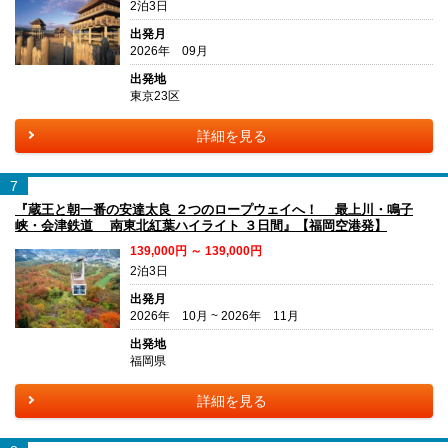
2泊3日
出発月
2026年 09月
出発地
東京23区
詳細を見る
7
『蔵王と朝一番の安達太良 ２つのロープウェイへ！ 最上川・鳴子
峡・会津鉄道 南東北紅葉ハイライト ３日間』【福岡空港発】
139,000円 ～ 139,000円
2泊3日
出発月
2026年 10月 ~ 2026年 11月
出発地
福岡県
詳細を見る