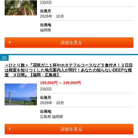
2泊3日
出発月
2026年 10月
出発地
福岡県
詳細を見る
25
＜ひとり旅＞『花咲ガニ１杯やホタテフルコースなど５食付き！２日目
は根室を知りつくした地元案内人が同行！あなたの知らないDEEPな根
室 ３日間』【福岡・広島発】
199,000円 ～ 199,000円
2泊3日
出発月
2026年 10月
出発地
広島県 福岡県
詳細を見る