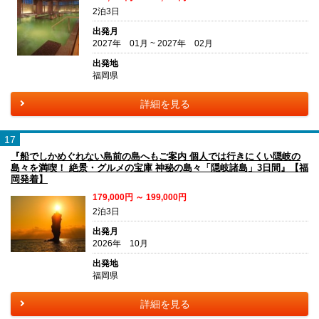
2泊3日
出発月
2027年 01月 ~ 2027年 02月
出発地
福岡県
詳細を見る
17
『船でしかめぐれない島前の島へもご案内 個人では行きにくい隠岐の
島々を満喫！ 絶景・グルメの宝庫 神秘の島々「隠岐諸島」3日間』【福
岡発着】
179,000円 ～ 199,000円
2泊3日
出発月
2026年 10月
出発地
福岡県
詳細を見る