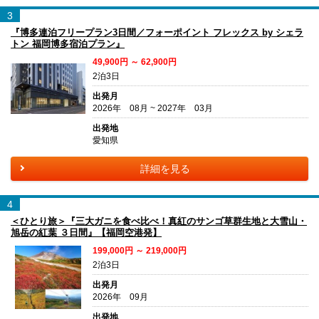
3
『博多連泊フリープラン3日間／フォーポイント フレックス by シェラ
トン 福岡博多宿泊プラン』
49,900円 ～ 62,900円
2泊3日
出発月
2026年 08月 ~ 2027年 03月
出発地
愛知県
詳細を見る
4
＜ひとり旅＞『三大ガニを食べ比べ！真紅のサンゴ草群生地と大雪山・
旭岳の紅葉 ３日間』【福岡空港発】
199,000円 ～ 219,000円
2泊3日
出発月
2026年 09月
出発地