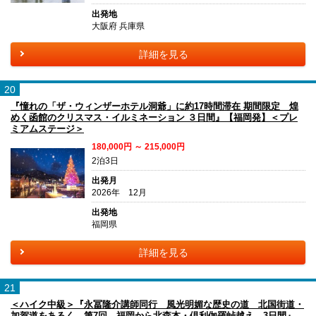
出発地
大阪府 兵庫県
詳細を見る
20
『憧れの「ザ・ウィンザーホテル洞爺」に約17時間滞在 期間限定 煌
めく函館のクリスマス・イルミネーション ３日間』【福岡発】＜プレ
ミアムステージ＞
180,000円 ～ 215,000円
2泊3日
出発月
2026年 12月
出発地
福岡県
詳細を見る
21
＜ハイク中級＞『永冨隆介講師同行 風光明媚な歴史の道 北国街道・
加賀道をあるく 第7回 福岡から北森本・倶利伽羅峠越え 3日間』