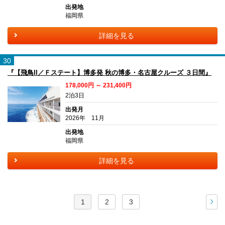
出発地
福岡県
詳細を見る
30
『【飛鳥II／Ｆステート】博多発 秋の博多・名古屋クルーズ ３日間』
178,000円 ～ 231,400円
2泊3日
出発月
2026年 11月
出発地
福岡県
詳細を見る
1
2
3
次