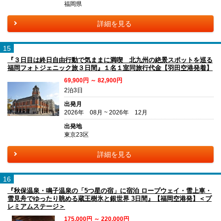
福岡県
詳細を見る
15
『３日目は終日自由行動で気ままに満喫 北九州の絶景スポットを巡る
福岡フォトジェニック旅３日間』１名１室同旅行代金【羽田空港発着】
69,900円 ～ 82,900円
2泊3日
出発月
2026年 08月 ~ 2026年 12月
出発地
東京23区
詳細を見る
16
『秋保温泉・鳴子温泉の「5つ星の宿」に宿泊 ロープウェイ・雪上車・
雪見舟でゆったり眺める蔵王樹氷と銀世界 3日間』【福岡空港発】＜プ
レミアムステージ＞
175,000円 ～ 220,000円