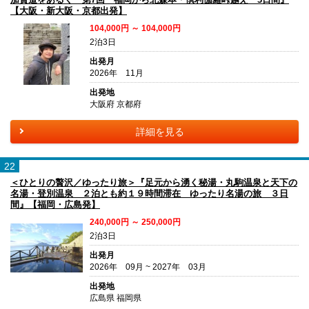
【大阪・新大阪・京都出発】
104,000円 ～ 104,000円
2泊3日
出発月
2026年 11月
出発地
大阪府 京都府
詳細を見る
22
＜ひとりの贅沢／ゆったり旅＞『足元から湧く秘湯・丸駒温泉と天下の
名湯・登別温泉 ２泊とも約１９時間滞在 ゆったり名湯の旅 ３日
間』【福岡・広島発】
240,000円 ～ 250,000円
2泊3日
出発月
2026年 09月 ~ 2027年 03月
出発地
広島県 福岡県