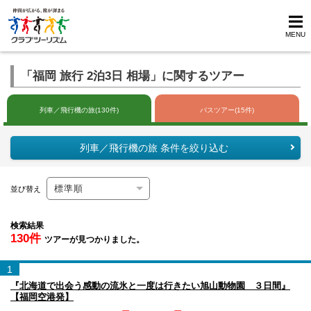
MENU
「福岡 旅行 2泊3日 相場」に関するツアー
列車／飛行機の旅(130件)
バスツアー(15件)
列車／飛行機の旅 条件を絞り込む
並び替え
検索結果
130件
ツアーが見つかりました。
1
『北海道で出会う感動の流氷と一度は行きたい旭山動物園 ３日間』
【福岡空港発】