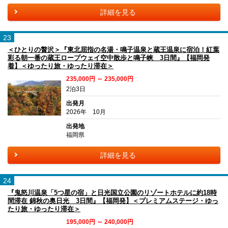
詳細を見る
23
＜ひとりの贅沢＞『東北屈指の名湯・鳴子温泉と蔵王温泉に宿泊！紅葉
彩る朝一番の蔵王ロープウェイ空中散歩と鳴子峡 3日間』【福岡発
着】＜ゆったり旅・ゆったり滞在＞
235,000円 ～ 235,000円
2泊3日
出発月
2026年 10月
出発地
福岡県
詳細を見る
24
『鬼怒川温泉「5つ星の宿」と日光国立公園のリゾートホテルに約18時
間滞在 錦秋の奥日光 3日間』【福岡発】＜プレミアムステージ・ゆっ
たり旅・ゆったり滞在＞
195,000円 ～ 240,000円