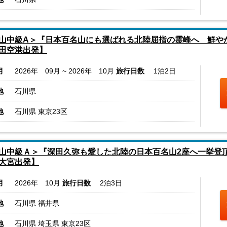
山中級A＞『日本百名山にも選ばれる北陸屈指の霊峰へ 鮮や
田空港出発】
月
2026年 09月 ~ 2026年 10月
旅行日数
1泊2日
地
石川県
地
石川県 東京23区
山中級Ａ＞『深田久弥も愛した北陸の日本百名山2座へ一挙登
大宮出発】
月
2026年 10月
旅行日数
2泊3日
地
石川県 福井県
地
石川県 埼玉県 東京23区