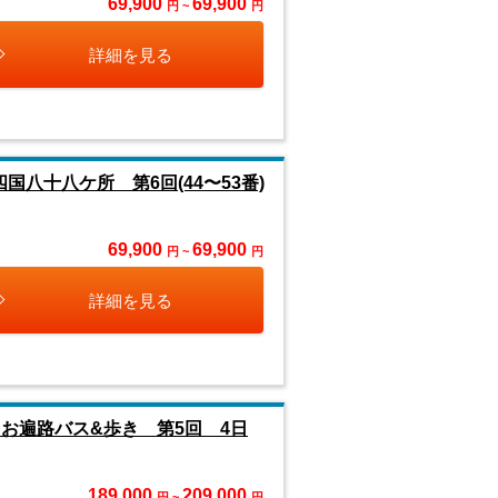
69,900
69,900
円 ~
円
詳細を見る
八十八ケ所 第6回(44〜53番)
69,900
69,900
円 ~
円
詳細を見る
 お遍路バス&歩き 第5回 4日
189,000
209,000
円 ~
円