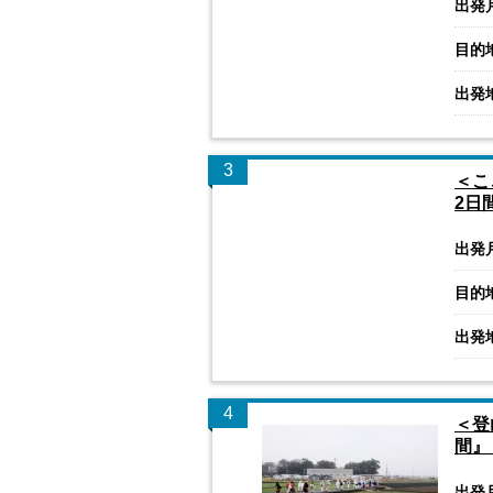
出発
目的
出発
3
＜こ
2日
出発
目的
出発
4
＜登
間』
出発