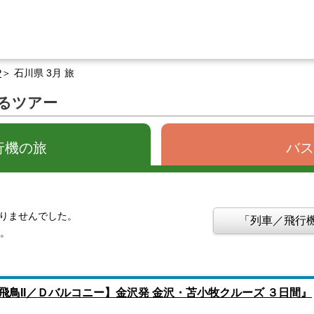
P
石川県 3月 旅
するツアー
行機の旅
バス
かりませんでした。
「列車／飛行機
す。
飛鳥II／Ｄバルコニー】金沢発 金沢・苫小牧クルーズ ３日間』