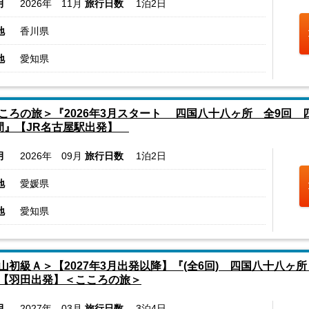
月
2026年 11月
旅行日数
1泊2日
地
香川県
地
愛知県
ころの旅＞『2026年3月スタート 四国八十八ヶ所 全9回 四国
間』【JR名古屋駅出発】
月
2026年 09月
旅行日数
1泊2日
地
愛媛県
地
愛知県
山初級Ａ＞【2027年3月出発以降】『(全6回) 四国八十八ヶ所
【羽田出発】＜こころの旅＞
月
2027年 03月
旅行日数
3泊4日