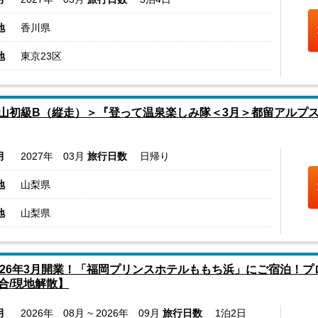
地
香川県
地
東京23区
山初級B（縦走）＞『登って温泉楽しみ隊＜3月＞都留アルプ
月
2027年 03月
旅行日数
日帰り
地
山梨県
地
山梨県
026年3月開業！「福岡プリンスホテルももち浜」にご宿泊！プ
合/現地解散】
月
2026年 08月 ~ 2026年 09月
旅行日数
1泊2日