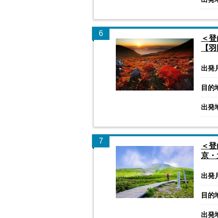
6
＜登
【羽
出発
目的
出発
7
＜登
京・
出発
目的
出発