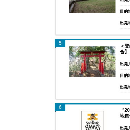
目的
出発
5
＜登
合】
出発
目的
出発
6
『2
地集
出発