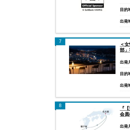
目的
出発
7
＜女
部」
出発
目的
出発
8
『【
会員
出発