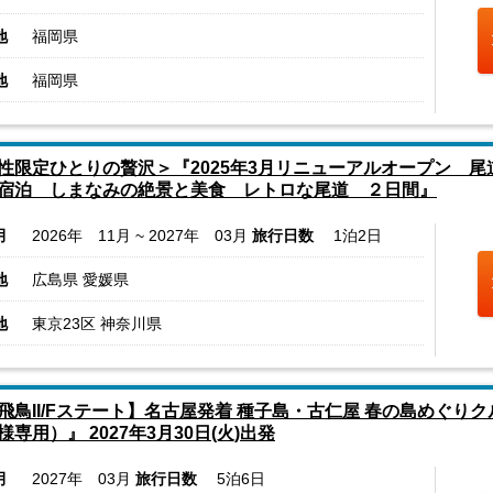
地
福岡県
地
福岡県
性限定ひとりの贅沢＞『2025年3月リニューアルオープン 
宿泊 しまなみの絶景と美食 レトロな尾道 ２日間』
月
2026年 11月 ~ 2027年 03月
旅行日数
1泊2日
地
広島県 愛媛県
地
東京23区 神奈川県
飛鳥II/Fステート】名古屋発着 種子島・古仁屋 春の島めぐりクルー
様専用）』 2027年3月30日(火)出発
月
2027年 03月
旅行日数
5泊6日