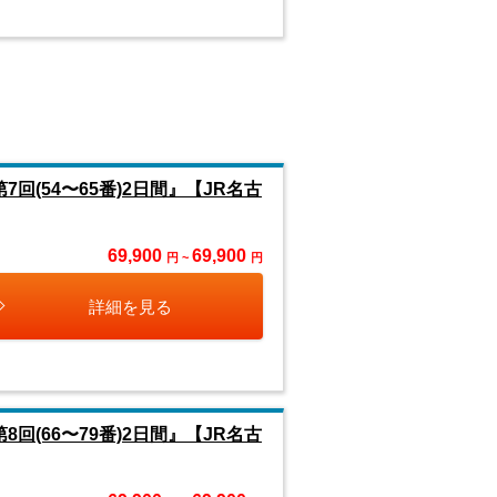
回(54〜65番)2日間』【JR名古
69,900
69,900
円 ~
円
詳細を見る
回(66〜79番)2日間』【JR名古