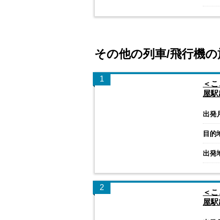
その他の列車/飛行機の
1
＜こ
屋駅
出発
目的
出発
2
＜こ
屋駅