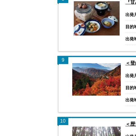
『甘
出発
目的
出発
9
＜登
出発
目的
出発
10
＜歴