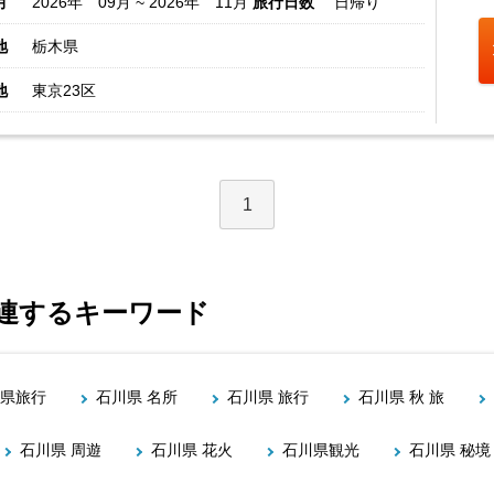
月
2026年 09月 ~ 2026年 11月
旅行日数
日帰り
地
栃木県
地
東京23区
1
関連するキーワード
県旅行
石川県 名所
石川県 旅行
石川県 秋 旅
石川県 周遊
石川県 花火
石川県観光
石川県 秘境