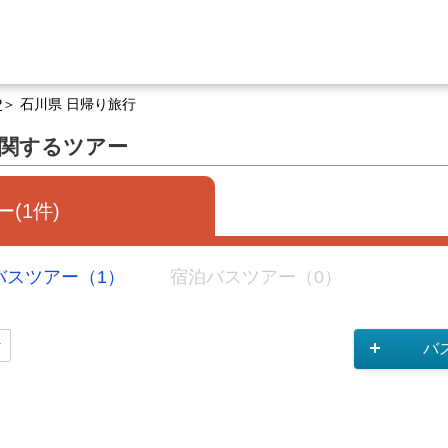
P
石川県 日帰り旅行
に関するツアー
(1件)
バスツアー（1）
宿泊バスツアー（0）
バ