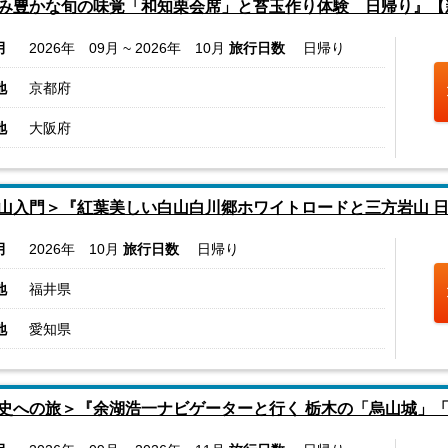
み豊かな旬の味覚「和知栗会席」と苔玉作り体験 日帰り』【
月
2026年 09月 ~ 2026年 10月
旅行日数
日帰り
地
京都府
地
大阪府
山入門＞『紅葉美しい白山白川郷ホワイトロードと三方岩山 
月
2026年 10月
旅行日数
日帰り
地
福井県
地
愛知県
史への旅＞『余湖浩一ナビゲーターと行く 栃木の「烏山城」「