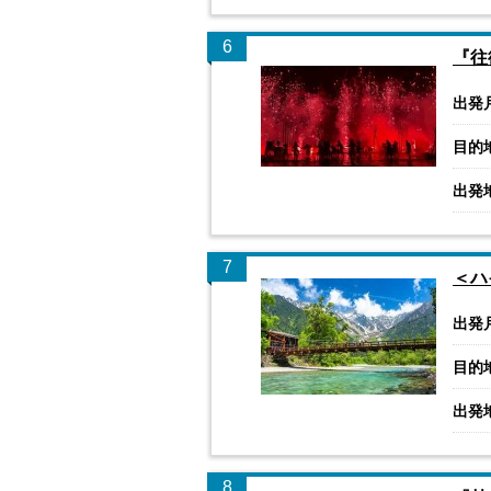
6
『往
出発
目的
出発
7
＜ハ
出発
目的
出発
8