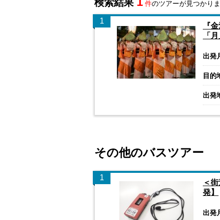
1
検索結果
件
のツアーが見つかり
1
『金
「月
出発
目的
出発
その他のバスツアー
1
＜街
発】
出発