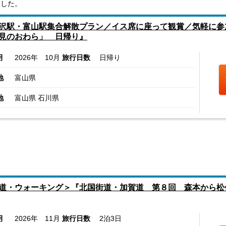
ました。
沢駅・富山駅集合解散プラン／イス席に座って観賞／気軽に参
見のおわら」 日帰り』
月
2026年 10月
旅行日数
日帰り
地
富山県
地
富山県 石川県
道・ウォーキング＞『北国街道・加賀道 第８回 森本から松任
月
2026年 11月
旅行日数
2泊3日