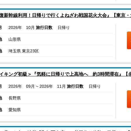
復新幹線利用！日帰りで行くよねざわ戦国花火大会』【東京・
月
2026年 10月
旅行日数
日帰り
地
山形県
地
埼玉県 東京23区
イキング初級＞『気軽に日帰りで上高地へ 約3時間滞在』【
月
2026年 09月 ~ 2026年 11月
旅行日数
日帰り
地
長野県
地
愛知県