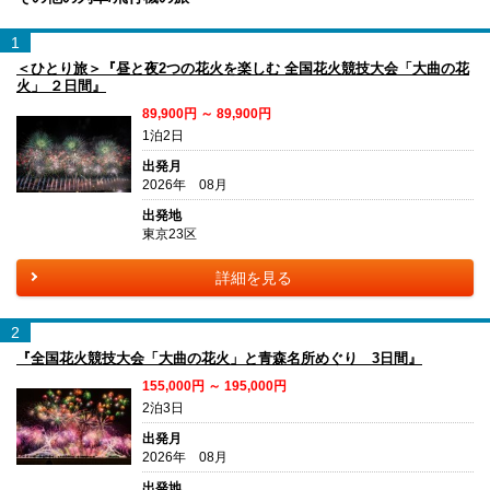
1
＜ひとり旅＞『昼と夜2つの花火を楽しむ 全国花火競技大会「大曲の花
火」 ２日間』
89,900円 ～ 89,900円
1泊2日
出発月
2026年 08月
出発地
東京23区
詳細を見る
2
『全国花火競技大会「大曲の花火」と青森名所めぐり 3日間』
155,000円 ～ 195,000円
2泊3日
出発月
2026年 08月
出発地