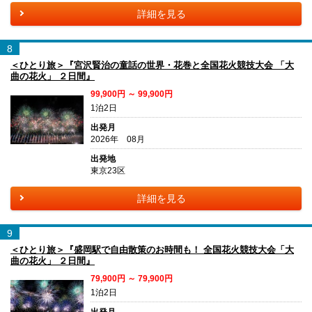
詳細を見る
8
＜ひとり旅＞『宮沢賢治の童話の世界・花巻と全国花火競技大会 「大
曲の花火」 ２日間』
99,900円 ～ 99,900円
1泊2日
出発月
2026年 08月
出発地
東京23区
詳細を見る
9
＜ひとり旅＞『盛岡駅で自由散策のお時間も！ 全国花火競技大会「大
曲の花火」 ２日間』
79,900円 ～ 79,900円
1泊2日
出発月