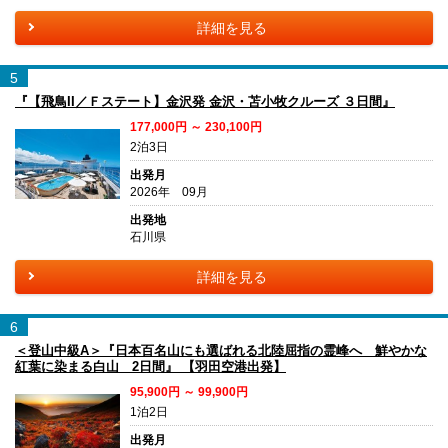
詳細を見る
5
『【飛鳥II／Ｆステート】金沢発 金沢・苫小牧クルーズ ３日間』
177,000円 ～ 230,100円
2泊3日
出発月
2026年 09月
出発地
石川県
詳細を見る
6
＜登山中級A＞『日本百名山にも選ばれる北陸屈指の霊峰へ 鮮やかな
紅葉に染まる白山 2日間』 【羽田空港出発】
95,900円 ～ 99,900円
1泊2日
出発月