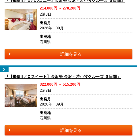
『【飛鳥II／Ｄバルコニー】金沢発 金沢・苫小牧クルーズ ３日間』
214,000円 ～ 278,200円
2泊3日
出発月
2026年 09月
出発地
石川県
詳細を見る
2
『【飛鳥II／Ｃスイート】金沢発 金沢・苫小牧クルーズ ３日間』
322,000円 ～ 515,200円
2泊3日
出発月
2026年 09月
出発地
石川県
詳細を見る