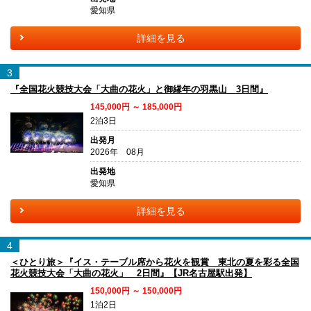
愛知県
詳細を見る
3
『全国花火競技大会「大曲の花火」と御縁年の羽黒山 3日間』
145,000円 ～ 185,000円
2泊3日
出発月
2026年 08月
出発地
愛知県
詳細を見る
4
＜ひとり旅＞『イス・テーブル席から花火を観賞 東北の夏を彩る全国
花火競技大会「大曲の花火」 2日間』【JR名古屋駅出発】
150,000円 ～ 150,000円
1泊2日