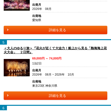
出発月
2026年 08月
出発地
愛知県
詳細を見る
5
＜大人のゆるり旅＞『花火が近くて大迫力！船上から見る「熱海海上花
火大会」 ２日間』
69,000円 ～ 74,000円
1泊2日
出発月
2026年 08月 ~ 2026年 10月
出発地
東京23区 神奈川県
詳細を見る
6