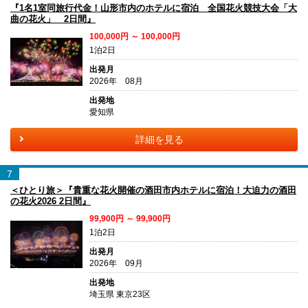
『1名1室同旅行代金！山形市内のホテルに宿泊 全国花火競技大会「大
曲の花火」 2日間』
100,000円 ～ 100,000円
1泊2日
出発月
2026年 08月
出発地
愛知県
詳細を見る
7
＜ひとり旅＞『貴重な花火開催の酒田市内ホテルに宿泊！大迫力の酒田
の花火2026 2日間』
99,900円 ～ 99,900円
1泊2日
出発月
2026年 09月
出発地
埼玉県 東京23区