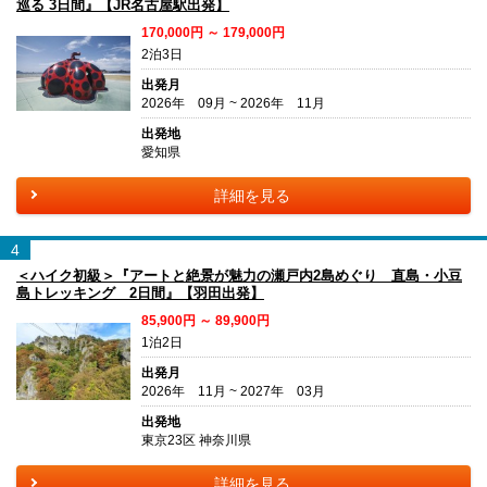
巡る 3日間』【JR名古屋駅出発】
170,000円 ～ 179,000円
2泊3日
出発月
2026年 09月 ~ 2026年 11月
出発地
愛知県
詳細を見る
4
＜ハイク初級＞『アートと絶景が魅力の瀬戸内2島めぐり 直島・小豆
島トレッキング 2日間』【羽田出発】
85,900円 ～ 89,900円
1泊2日
出発月
2026年 11月 ~ 2027年 03月
出発地
東京23区 神奈川県
詳細を見る