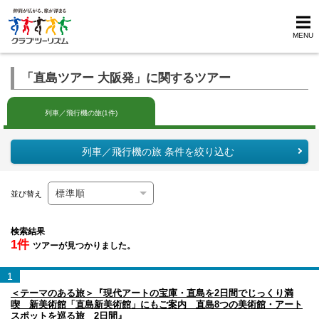
MENU
「直島ツアー 大阪発」に関するツアー
列車／飛行機の旅(1件)
列車／飛行機の旅 条件を絞り込む
並び替え
検索結果
1件
ツアーが見つかりました。
1
＜テーマのある旅＞『現代アートの宝庫・直島を2日間でじっくり満
喫 新美術館「直島新美術館」にもご案内 直島8つの美術館・アート
スポットを巡る旅 2日間』