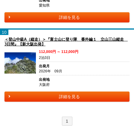
出発地
愛知県
詳細を見る
10
＜登山中級A（縦走）＞『富士山に登り隊 番外編１ 立山三山縦走
3日間』【新大阪出発】
112,000円 ～ 112,000円
2泊3日
出発月
2026年 09月
出発地
大阪府
詳細を見る
1