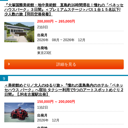
『大塚国際美術館・地中美術館 直島約16時間滞在！憧れの「ベネッセ
ハウスパーク」３日間』＜プレミアムステージ＞バス１台１５名以下/
少人数の旅【羽田空港発着】
200,000円 ～ 265,000円
2泊3日
出発月
2026年 08月 ~ 2026年 12月
出発地
東京23区
詳細を見る
9
＜美術館めぐり／大人のゆるり旅＞『憧れの直島島内のホテル「ベネッ
セハウス パーク」へ宿泊 タクシー利用で5つのアートスポットめぐり 2
日間』【JR名古屋駅出発】
150,000円 ～ 200,000円
1泊2日
出発月
2026年 12月