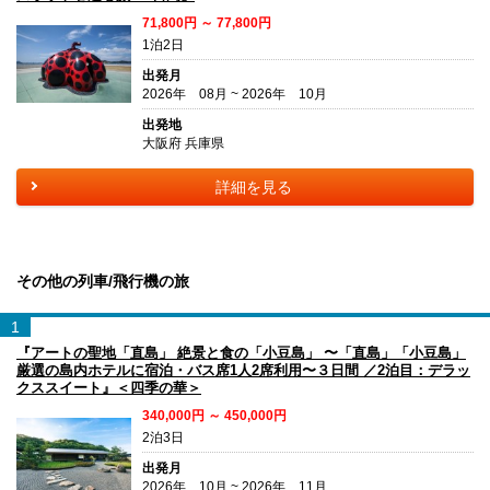
71,800円 ～ 77,800円
1泊2日
出発月
2026年 08月 ~ 2026年 10月
出発地
大阪府 兵庫県
詳細を見る
その他の列車/飛行機の旅
1
『アートの聖地「直島」 絶景と食の「小豆島」 〜「直島」「小豆島」
厳選の島内ホテルに宿泊・バス席1人2席利用〜３日間 ／2泊目：デラッ
クススイート』＜四季の華＞
340,000円 ～ 450,000円
2泊3日
出発月
2026年 10月 ~ 2026年 11月