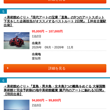
5
＜美術館めぐり＞『現代アートの宝庫「直島」の9つのアートスポット
下見をした企画担当がオススメするベストルート 2日間』【JR名古屋駅
出発】
95,000円 ～ 107,000円
1泊2日
出発月
2026年 09月 ~ 2026年 11月
出発地
愛知県
詳細を見る
6
＜美術館めぐり＞『直島・男木島・女木島3つの離島をめぐる 大塚国際
美術館と完全予約制の地中美術館鑑賞 瀬戸内のアートに触れる3日間』
【羽田出発】
94,800円 ～ 99,800円
2泊3日