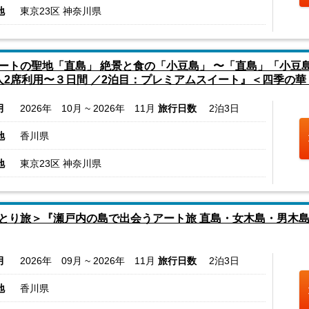
地
東京23区 神奈川県
ートの聖地「直島」 絶景と食の「小豆島」 〜「直島」「小豆
人2席利用〜３日間 ／2泊目：プレミアムスイート』＜四季の華
月
2026年 10月 ~ 2026年 11月
旅行日数
2泊3日
地
香川県
地
東京23区 神奈川県
とり旅＞『瀬戸内の島で出会うアート旅 直島・女木島・男木島
月
2026年 09月 ~ 2026年 11月
旅行日数
2泊3日
地
香川県