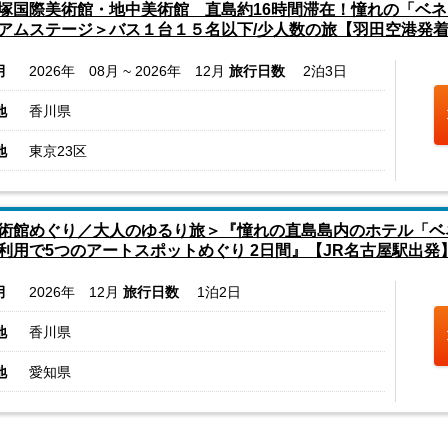
塚国際美術館・地中美術館 直島約16時間滞在！憧れの「ベ
アムステージ＞バス１台１５名以下/少人数の旅【羽田空港発
月
2026年 08月 ~ 2026年 12月
旅行日数
2泊3日
地
香川県
地
東京23区
術館めぐり／大人のゆるり旅＞『憧れの直島島内のホテル「ベネ
利用で5つのアートスポットめぐり 2日間』【JR名古屋駅出発
月
2026年 12月
旅行日数
1泊2日
地
香川県
地
愛知県