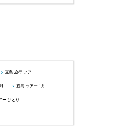
直島 旅行 ツアー
4月
直島 ツアー 1月
アー ひとり