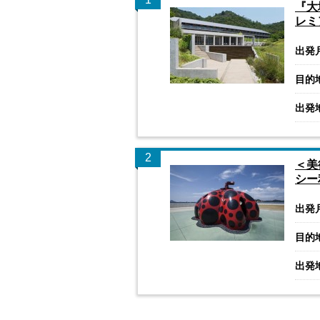
『大
レミ
出発
目的
出発
2
＜美
シー
出発
目的
出発