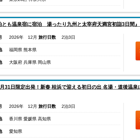
泊とも温泉宿に宿泊 湯ったり九州と太宰府天満宮初詣3日間』 2
月
2026年 12月
旅行日数
2泊3日
地
福岡県 熊本県
地
大阪府 兵庫県 岡山県
2月31日限定出発！新春 桂浜で迎える初日の出 名湯・道後温泉
月
2026年 12月
旅行日数
2泊3日
地
香川県 愛媛県 高知県
地
愛知県