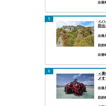
出発
5
＜ハ
田出
出発
目的
出発
6
＜美
メす
出発
目的