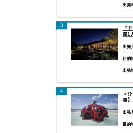
出発
3
『ア
席1
出発
目的
出発
4
＜ひ
発】
出発
目的