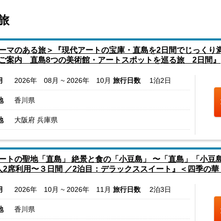
旅
ーマのある旅＞『現代アートの宝庫・直島を2日間でじっくり
ご案内 直島8つの美術館・アートスポットを巡る旅 2日間』
月
2026年 08月 ~ 2026年 10月
旅行日数
1泊2日
地
香川県
地
大阪府 兵庫県
ートの聖地「直島」 絶景と食の「小豆島」 〜「直島」「小豆
人2席利用〜３日間 ／2泊目：デラックススイート』＜四季の華
月
2026年 10月 ~ 2026年 11月
旅行日数
2泊3日
地
香川県