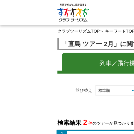
クラブツーリズムTOP
キーワードTO
「直島 ツアー 2月」に
列車／飛行機
並び替え
2
検索結果
件
のツアーが見つかり
1