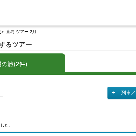
P
直島 ツアー 2月
関するツアー
の旅(2件)
列車／
ました。