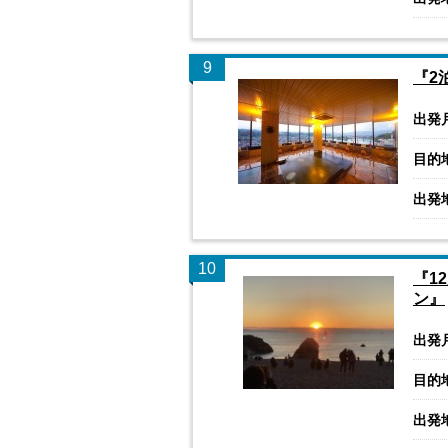
9
『2
出発
目的
出発
10
『1
ン』
出発
目的
出発