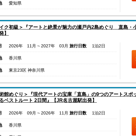
地
愛知県
イク初級＞『アートと絶景が魅力の瀬戸内2島めぐり 直島・
発】
月
2026年 11月 ~ 2027年 03月
旅行日数
1泊2日
地
香川県
地
東京23区 神奈川県
術館めぐり＞『現代アートの宝庫「直島」の9つのアートスポ
るベストルート 2日間』【JR名古屋駅出発】
月
2026年 09月 ~ 2026年 11月
旅行日数
1泊2日
地
香川県