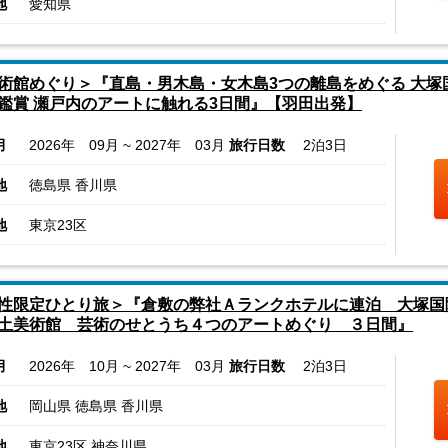
地
愛知県
術館めぐり＞『直島・男木島・女木島3つの離島をめぐる 大
鑑賞 瀬戸内のアートに触れる3日間』【羽田出発】
月
2026年 09月 ~ 2027年 03月
旅行日数
2泊3日
地
徳島県 香川県
地
東京23区
性限定ひとり旅＞『倉敷の弊社Ａランクホテルに連泊 大塚国
土美術館 芸術のせとうち４つのアートめぐり ３日間』
月
2026年 10月 ~ 2027年 03月
旅行日数
2泊3日
地
岡山県 徳島県 香川県
地
東京23区 神奈川県