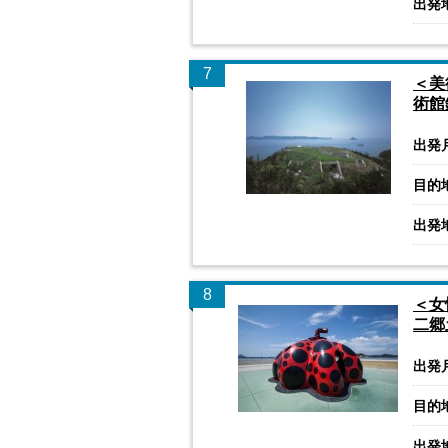
出発
7
＜美
術館
出発
目的
出発
8
＜女
二郷
出発
目的
出発