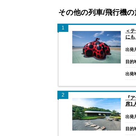
その他の列車/飛行機の
1
＜テ
にも
出発
目的
出発
2
『ア
席1
出発
目的