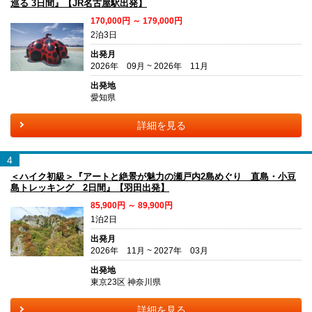
巡る 3日間』【JR名古屋駅出発】
170,000円 ～ 179,000円
2泊3日
出発月
2026年 09月 ~ 2026年 11月
出発地
愛知県
詳細を見る
4
＜ハイク初級＞『アートと絶景が魅力の瀬戸内2島めぐり 直島・小豆
島トレッキング 2日間』【羽田出発】
85,900円 ～ 89,900円
1泊2日
出発月
2026年 11月 ~ 2027年 03月
出発地
東京23区 神奈川県
詳細を見る