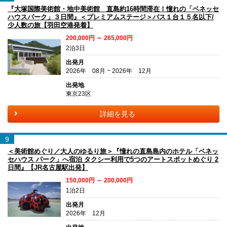
『大塚国際美術館・地中美術館 直島約16時間滞在！憧れの「ベネッセ
ハウスパーク」３日間』＜プレミアムステージ＞バス１台１５名以下/
少人数の旅【羽田空港発着】
200,000円 ～ 265,000円
2泊3日
出発月
2026年 08月 ~ 2026年 12月
出発地
東京23区
詳細を見る
9
＜美術館めぐり／大人のゆるり旅＞『憧れの直島島内のホテル「ベネッ
セハウス パーク」へ宿泊 タクシー利用で5つのアートスポットめぐり 2
日間』【JR名古屋駅出発】
150,000円 ～ 200,000円
1泊2日
出発月
2026年 12月