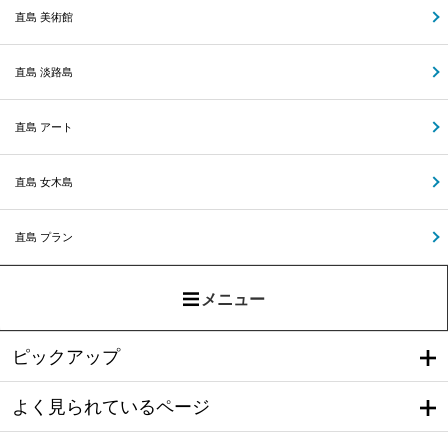
直島 美術館
直島 淡路島
直島 アート
直島 女木島
直島 プラン
メニュー
ピックアップ
よく見られているページ