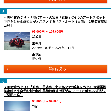
5
＜美術館めぐり＞『現代アートの宝庫「直島」の9つのアートスポット
下見をした企画担当がオススメするベストルート 2日間』【JR名古屋駅
出発】
95,000円 ～ 107,000円
1泊2日
出発月
2026年 09月 ~ 2026年 11月
出発地
愛知県
詳細を見る
6
＜美術館めぐり＞『直島・男木島・女木島3つの離島をめぐる 大塚国際
美術館と完全予約制の地中美術館鑑賞 瀬戸内のアートに触れる3日間』
【羽田出発】
94,800円 ～ 99,800円
2泊3日