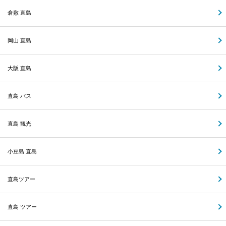
倉敷 直島
岡山 直島
大阪 直島
直島 バス
直島 観光
小豆島 直島
直島ツアー
直島 ツアー