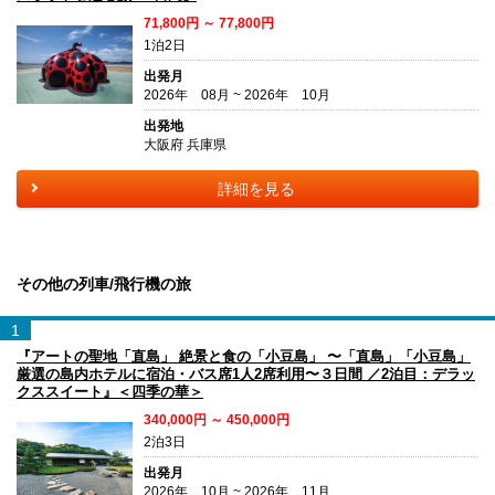
71,800円 ～ 77,800円
1泊2日
出発月
2026年 08月 ~ 2026年 10月
出発地
大阪府 兵庫県
詳細を見る
その他の列車/飛行機の旅
1
『アートの聖地「直島」 絶景と食の「小豆島」 〜「直島」「小豆島」
厳選の島内ホテルに宿泊・バス席1人2席利用〜３日間 ／2泊目：デラッ
クススイート』＜四季の華＞
340,000円 ～ 450,000円
2泊3日
出発月
2026年 10月 ~ 2026年 11月