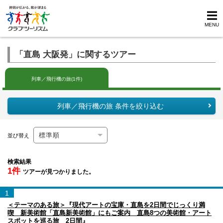
MENU
「直島 大阪発」に関するツアー
列車／飛行機の旅(1件)
列車／飛行機の旅 条件を絞り込む
並び替え
検索結果
1件
ツアーが見つかりました。
1
＜テーマのある旅＞『現代アートの宝庫・直島を2日間でじっくり満
喫 新美術館「直島新美術館」にもご案内 直島8つの美術館・アート
スポットを巡る旅 2日間』