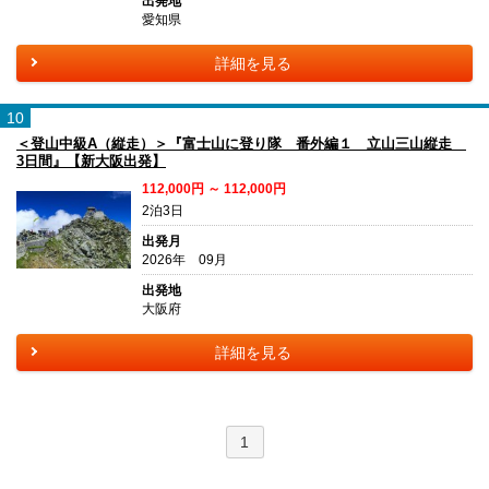
出発地
愛知県
詳細を見る
10
＜登山中級A（縦走）＞『富士山に登り隊 番外編１ 立山三山縦走
3日間』【新大阪出発】
112,000円 ～ 112,000円
2泊3日
出発月
2026年 09月
出発地
大阪府
詳細を見る
1