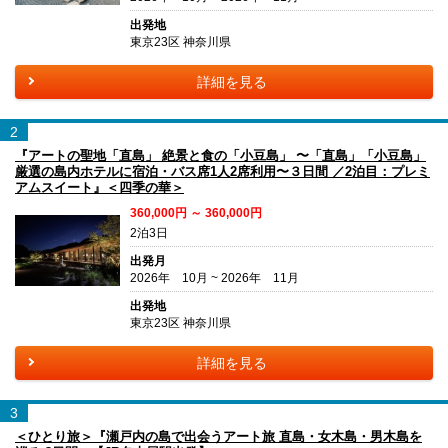
出発地
東京23区 神奈川県
詳細を見る
2
『アートの聖地「直島」 絶景と食の「小豆島」 〜「直島」「小豆島」
厳選の島内ホテルに宿泊・バス席1人2席利用〜３日間 ／2泊目：プレミ
アムスイート』＜四季の華＞
360,000円 ～ 360,000円
2泊3日
出発月
2026年 10月 ~ 2026年 11月
出発地
東京23区 神奈川県
詳細を見る
3
＜ひとり旅＞『瀬戸内の島で出会うアート旅 直島・女木島・男木島を