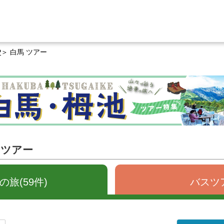
P
白馬 ツアー
るツアー
旅(59件)
バスツア