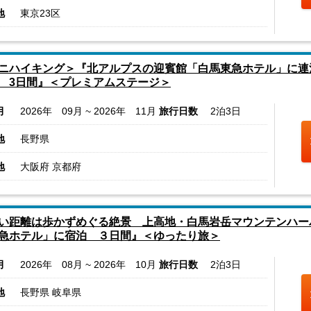
地
東京23区
ニハイキング＞『北アルプスの迎賓館「白馬東急ホテル」に連
 3日間』＜プレミアムステージ＞
月
2026年 09月 ~ 2026年 11月
旅行日数
2泊3日
地
長野県
地
大阪府 京都府
い距離は歩かずめぐる絶景 上高地・白馬岩岳マウンテンハー
急ホテル」に宿泊 ３日間』＜ゆったり旅＞
月
2026年 08月 ~ 2026年 10月
旅行日数
2泊3日
地
長野県 岐阜県