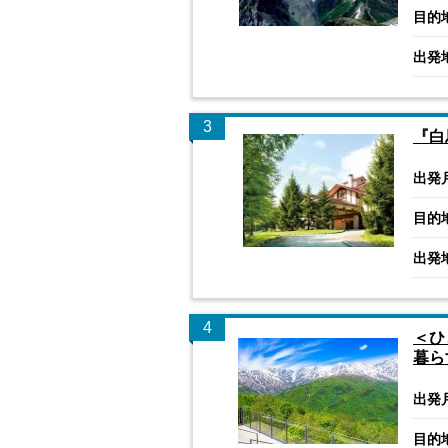
目的
出発
3
『白
出発
目的
出発
4
＜ひ
暮ら
出発
目的