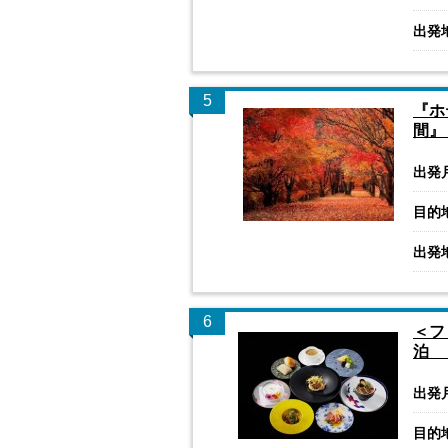
出発
5
『ホ
間』
出発
目的
出発
6
＜フ
泊 
出発
目的