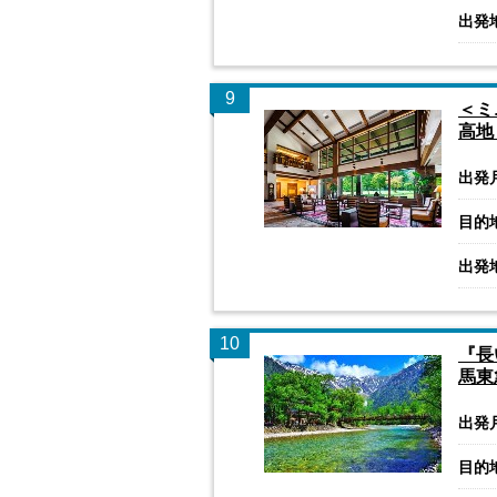
出発
9
＜ミ
高地
出発
目的
出発
10
『長
馬東
出発
目的