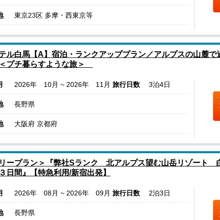
地
東京23区 多摩・西東京等
テル白馬【A】宿泊・ランクアッププラン／アルプスの山麓で過
＜プチ暮らすような旅＞
月
2026年 10月 ~ 2026年 11月
旅行日数
3泊4日
地
長野県
地
大阪府 京都府
リープラン＞『弊社Sランク 北アルプス望む山岳リゾート 
３日間』【特急利用/新宿出発】
月
2026年 08月 ~ 2026年 09月
旅行日数
2泊3日
地
長野県