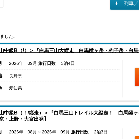
列車／
ました。
山中級B（!）＞『白馬三山大縦走 白馬鑓ヶ岳・杓子岳・白
月
2026年 09月
旅行日数
3泊4日
地
長野県
地
愛知県
山中級B（！/縦走）＞『白馬三山トレイル大縦走！ 白馬鑓ヶ
京・上野・大宮出発】
月
2026年 08月 ~ 2026年 09月
旅行日数
2泊3日