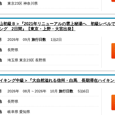
地
東京23区 神奈川県
山初級Ｂ＞『2021年リニューアルの雲上秘湯へ 初級レベル
ング 2日間』【東京・上野・大宮出発】
月
2026年 09月
旅行日数
1泊2日
地
長野県
地
埼玉県 東京23区 長野県
イキング中級＞『大自然溢れる信州・白馬 長期滞在ハイキン
月
2026年 08月 ~ 2026年 10月
旅行日数
5泊6日
地
長野県
地
岐阜県 愛知県