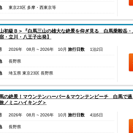
地
東京23区 多摩・西東京等
山初級Ｂ＞『白馬三山の雄大な絶景を仰ぎ見る 白馬乗鞍岳・
宿・立川・八王子出発】
月
2026年 08月 ~ 2026年 10月
旅行日数
1泊2日
地
長野県
地
埼玉県 東京23区 長野県
馬の絶景！マウンテンハーバー＆マウンテンビーチ 白馬で過
旅／ミニハイキング＞
月
2026年 08月 ~ 2026年 10月
旅行日数
4泊5日
地
長野県