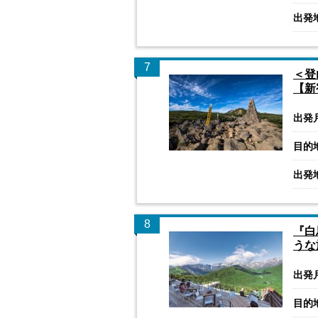
出発
7
＜登
【新
出発
目的
出発
8
『白
うな
出発
目的