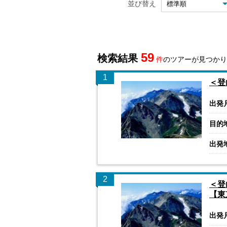
並び替え
59
検索結果
件
のツアーが見つかり
1
＜登
出発
目的
出発
2
＜登
【東
出発