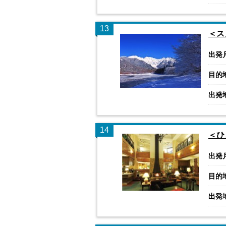
13
＜ス
出発
目的
出発
14
＜ひ
出発
目的
出発