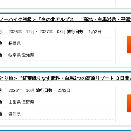
ノーハイク初級＞『冬の北アルプス 上高地・白馬岩岳・平湯
月
2026年 12月 ~ 2027年 03月
旅行日数
1泊2日
地
長野県
地
岐阜県 愛知県
とり旅＞『紅葉織りなす蓼科・白馬2つの高原リゾート ３日間
月
2026年 10月
旅行日数
2泊3日
地
山梨県 長野県
地
愛知県