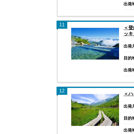
出発
11
＜登
ッキ
出発
目的
出発
12
＜ハ
出発
目的
出発