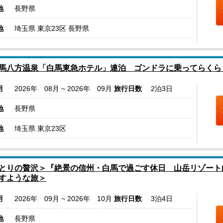
地
長野県
地
埼玉県 東京23区 長野県
馬八方温泉「白馬東急ホテル」連泊 ゴンドラに乗ってらくら
月
2026年 08月 ~ 2026年 09月
旅行日数
2泊3日
地
長野県
地
埼玉県 東京23区
とりの贅沢＞『絶景の信州・白馬で過ごす休日 山岳リゾート
すような旅＞
月
2026年 09月 ~ 2026年 10月
旅行日数
3泊4日
地
長野県