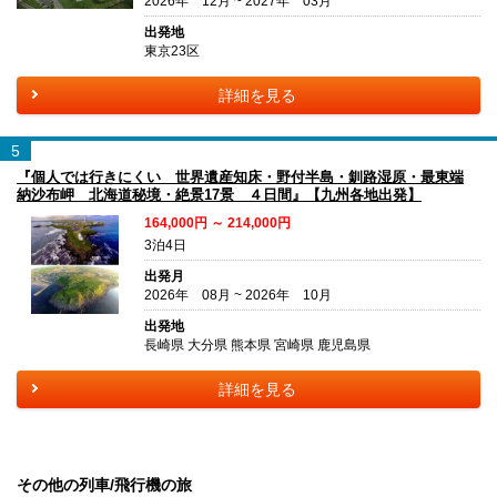
2026年 12月 ~ 2027年 03月
出発地
東京23区
詳細を見る
5
『個人では行きにくい 世界遺産知床・野付半島・釧路湿原・最東端
納沙布岬 北海道秘境・絶景17景 ４日間』【九州各地出発】
164,000円 ～ 214,000円
3泊4日
出発月
2026年 08月 ~ 2026年 10月
出発地
長崎県 大分県 熊本県 宮崎県 鹿児島県
詳細を見る
その他の列車/飛行機の旅