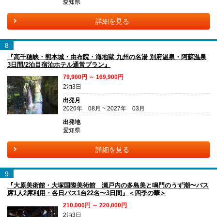
愛知県
詳細を見る
8
『高千穂峡・熊本城・由布院・海地獄 九州の名湯 別府温泉・阿蘇温泉
3日間/2泊目宿泊ホテル通常プラン』
79,900円 ～ 169,900円
2泊3日
出発月
2026年 08月 ~ 2027年 03月
出発地
愛知県
詳細を見る
9
『大原美術館・大塚国際美術館 瀬戸内の多島美と鳴門のうず潮〜バス
席1人2席利用・各日バス1台22名〜3日間』＜四季の華＞
210,000円 ～ 220,000円
2泊3日