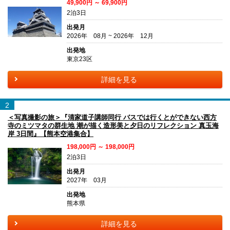
49,900円 ～ 69,900円
2泊3日
出発月
2026年 08月 ~ 2026年 12月
出発地
東京23区
詳細を見る
2
＜写真撮影の旅＞『清家道子講師同行 バスでは行くとができない西方
寺のミツマタの群生地 潮が描く造形美と夕日のリフレクション 真玉海
岸 3日間』【熊本空港集合】
198,000円 ～ 198,000円
2泊3日
出発月
2027年 03月
出発地
熊本県
詳細を見る