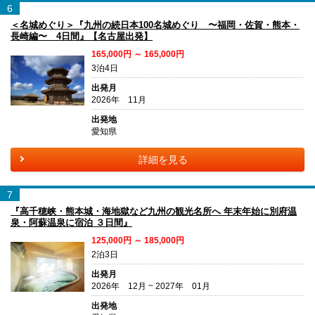
6
＜名城めぐり＞『九州の続日本100名城めぐり 〜福岡・佐賀・熊本・
長崎編〜 4日間』【名古屋出発】
165,000円 ～ 165,000円
3泊4日
出発月
2026年 11月
出発地
愛知県
詳細を見る
7
『高千穂峡・熊本城・海地獄など九州の観光名所へ 年末年始に別府温
泉・阿蘇温泉に宿泊 ３日間』
125,000円 ～ 185,000円
2泊3日
出発月
2026年 12月 ~ 2027年 01月
出発地