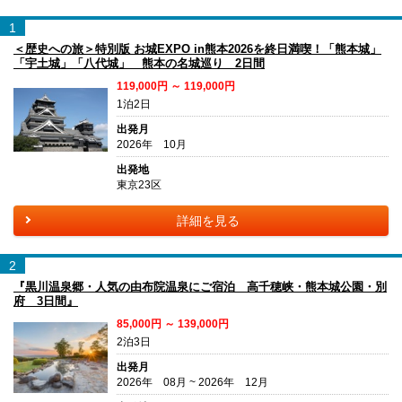
1
＜歴史への旅＞特別版 お城EXPO in熊本2026を終日満喫！「熊本城」
「宇土城」「八代城」 熊本の名城巡り 2日間
119,000円 ～ 119,000円
1泊2日
出発月
2026年 10月
出発地
東京23区
詳細を見る
2
『黒川温泉郷・人気の由布院温泉にご宿泊 高千穂峡・熊本城公園・別
府 3日間』
85,000円 ～ 139,000円
2泊3日
出発月
2026年 08月 ~ 2026年 12月