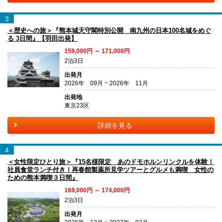
3
＜歴史への旅＞『熊本城天守閣特別公開 南九州の日本100名城をめぐ
る 3日間』【羽田出発】
159,000円 ～ 171,000円
2泊3日
出発月
2026年 09月 ~ 2026年 11月
出発地
東京23区
詳細を見る
4
＜女性限定ひとり旅＞『15名様限定 あのドモホルンリンクルを体験！
社員食堂ランチ付き！再春館製薬所見学ツアーとグルメも満喫 女性の
ための熊本満喫３日間』
169,000円 ～ 174,000円
2泊3日
出発月