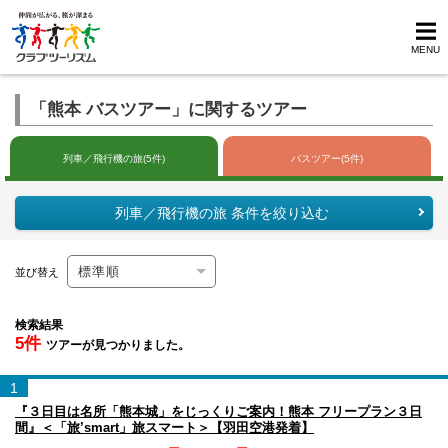
MENU
「熊本 バスツアー」に関するツアー
列車／飛行機の旅(5件)
バスツアー(5件)
列車／飛行機の旅 条件を絞り込む
並び替え
検索結果
5件
ツアーが見つかりました。
1
『３日目は名所「熊本城」をじっくりご案内！熊本 フリープラン３日
間』＜「旅’smart」旅スマート＞【羽田空港発着】