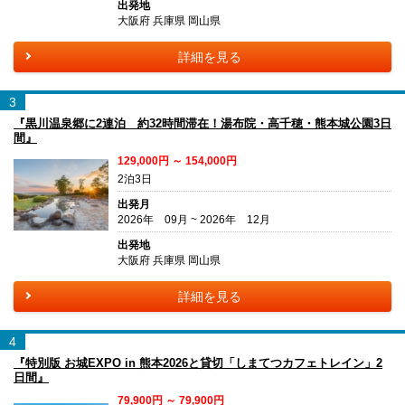
出発地
大阪府 兵庫県 岡山県
詳細を見る
3
『黒川温泉郷に2連泊 約32時間滞在！湯布院・高千穂・熊本城公園3日
間』
129,000円 ～ 154,000円
2泊3日
出発月
2026年 09月 ~ 2026年 12月
出発地
大阪府 兵庫県 岡山県
詳細を見る
4
『特別版 お城EXPO in 熊本2026と貸切「しまてつカフェトレイン」2
日間』
79,900円 ～ 79,900円