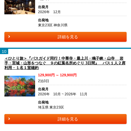
出発月
2026年 12月
出発地
東京23区 神奈川県
詳細を見る
10
＜ひとり旅＞『バスガイド同行！中尊寺・最上川・鳴子峡・山寺 岩
手・宮城・山形をつなぐ ９の紅葉名所めぐり 3日間』 バス１人２席
利用・１名１室確約
129,900円 ～ 129,900円
2泊3日
出発月
2026年 10月 ~ 2026年 11月
出発地
埼玉県 東京23区
詳細を見る