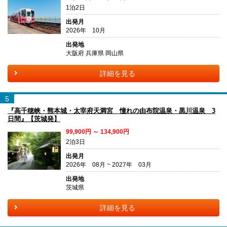
1泊2日
出発月
2026年 10月
出発地
大阪府 兵庫県 岡山県
詳細を見る
5
『高千穂峡・熊本城・太宰府天満宮 憧れの由布院温泉・黒川温泉 3
日間』【茨城発】
99,900円 ～ 134,900円
2泊3日
出発月
2026年 08月 ~ 2027年 03月
出発地
茨城県
詳細を見る