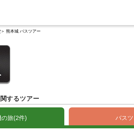
P
熊本城 バスツアー
に関するツアー
の旅(2件)
バスツ