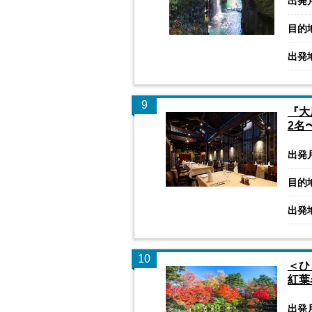
出発
目的
出発
9
『大
2名
出発
目的
出発
10
＜ひ
紅葉
出発