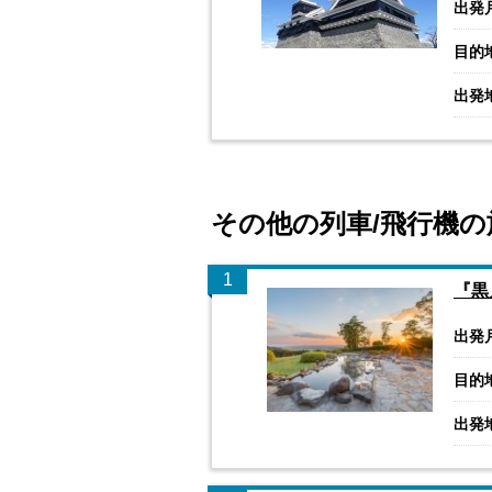
出発
目的
出発
その他の列車/飛行機の
1
『黒
出発
目的
出発