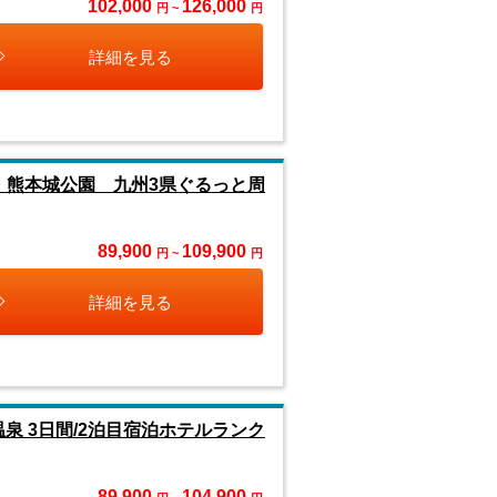
102,000
126,000
円 ~
円
詳細を見る
・熊本城公園 九州3県ぐるっと周
89,900
109,900
円 ~
円
詳細を見る
泉 3日間/2泊目宿泊ホテルランク
89,900
104,900