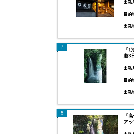
出発
目的
出発
7
『1
遊3
出発
目的
出発
8
『高
アッ