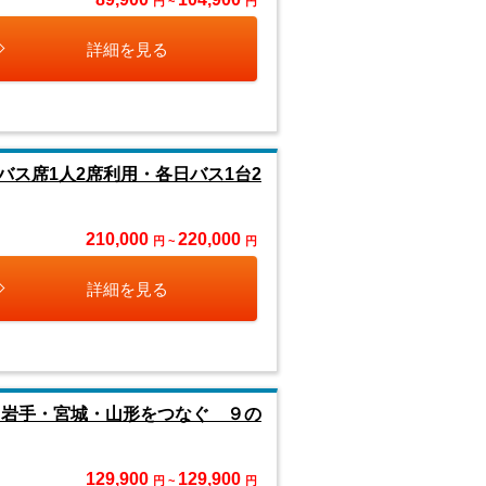
円 ~
円
詳細を見る
ス席1人2席利用・各日バス1台2
210,000
220,000
円 ~
円
詳細を見る
岩手・宮城・山形をつなぐ ９の
129,900
129,900
円 ~
円