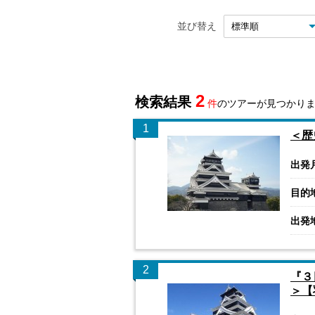
並び替え
2
検索結果
件
のツアーが見つかり
1
＜歴
出発
目的
出発
2
『３
＞【