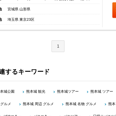
地
宮城県 山形県
地
埼玉県 東京23区
1
関連するキーワード
本城公園
熊本城 観光
熊本城ツアー
熊本城 ツアー
 グルメ
熊本城 周辺 グルメ
熊本城 名物 グルメ
熊本 