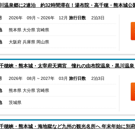
川温泉郷に2連泊 約32時間滞在！湯布院・高千穂・熊本城公
月
2026年 09月 ~ 2026年 12月
旅行日数
2泊3日
地
熊本県 大分県 宮崎県
地
大阪府 兵庫県 岡山県
千穂峡・熊本城・太宰府天満宮 憧れの由布院温泉・黒川温泉
月
2026年 08月 ~ 2027年 03月
旅行日数
2泊3日
地
熊本県 大分県 宮崎県
地
茨城県
千穂峡・熊本城・海地獄など九州の観光名所へ 年末年始に別府