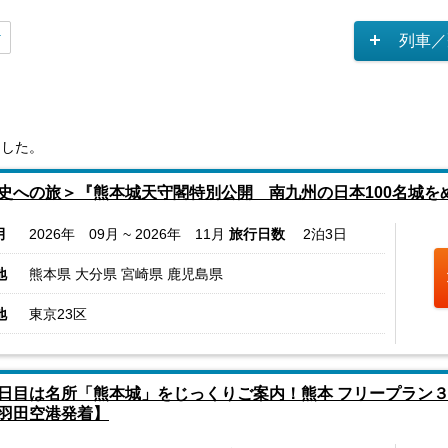
列車／
ました。
史への旅＞『熊本城天守閣特別公開 南九州の日本100名城を
月
2026年 09月 ~ 2026年 11月
旅行日数
2泊3日
地
熊本県 大分県 宮崎県 鹿児島県
地
東京23区
日目は名所「熊本城」をじっくりご案内！熊本 フリープラン３日
羽田空港発着】