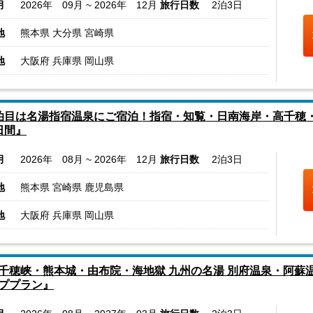
月
2026年 09月 ~ 2026年 12月
旅行日数
2泊3日
地
熊本県 大分県 宮崎県
地
大阪府 兵庫県 岡山県
泊目は名湯指宿温泉にご宿泊！指宿・知覧・日南海岸・高千穂
日間』
月
2026年 08月 ~ 2026年 12月
旅行日数
2泊3日
地
熊本県 宮崎県 鹿児島県
地
大阪府 兵庫県 岡山県
千穂峡・熊本城・由布院・海地獄 九州の名湯 別府温泉・阿蘇温
ププラン』