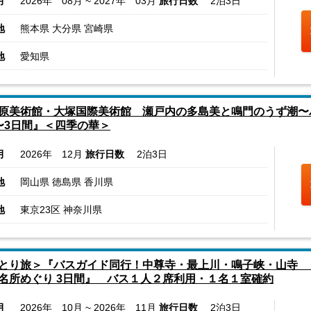
月
2026年 08月 ~ 2027年 03月
旅行日数
2泊3日
地
熊本県 大分県 宮崎県
地
愛知県
原美術館・大塚国際美術館 瀬戸内の多島美と鳴門のうず潮〜バ
〜3日間』＜四季の華＞
月
2026年 12月
旅行日数
2泊3日
地
岡山県 徳島県 香川県
地
東京23区 神奈川県
とり旅＞『バスガイド同行！中尊寺・最上川・鳴子峡・山寺 
名所めぐり 3日間』 バス１人２席利用・１名１室確約
月
2026年 10月 ~ 2026年 11月
旅行日数
2泊3日