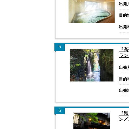
出発
目的
出発
5
『高
ラン
出発
目的
出発
6
『黒
ン／