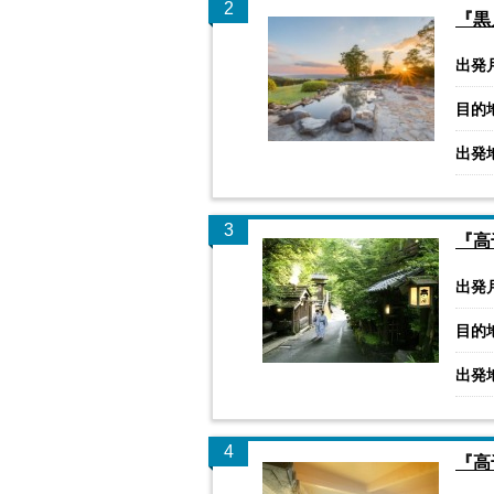
2
『黒
出発
目的
出発
3
『高
出発
目的
出発
4
『高