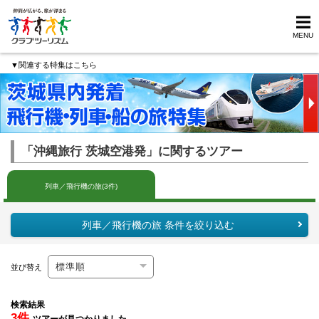
MENU
▼関連する特集はこちら
「沖縄旅行 茨城空港発」に関するツアー
列車／飛行機の旅(3件)
列車／飛行機の旅 条件を絞り込む
並び替え
検索結果
3件
ツアーが見つかりました。