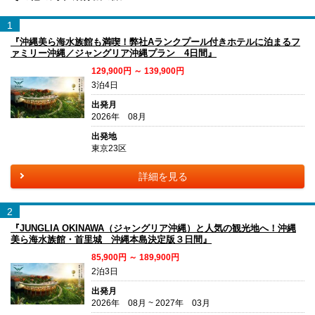
1
『沖縄美ら海水族館も満喫！弊社Aランクプール付きホテルに泊まるフ
ァミリー沖縄／ジャングリア沖縄プラン 4日間』
129,900円 ～ 139,900円
3泊4日
出発月
2026年 08月
出発地
東京23区
詳細を見る
2
『JUNGLIA OKINAWA（ジャングリア沖縄）と人気の観光地へ！沖縄
美ら海水族館・首里城 沖縄本島決定版３日間』
85,900円 ～ 189,900円
2泊3日
出発月
2026年 08月 ~ 2027年 03月