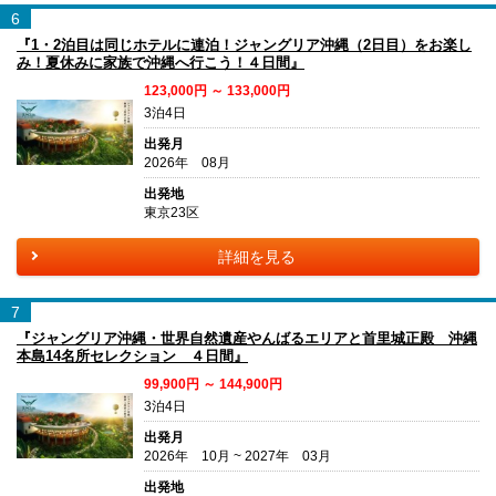
6
『1・2泊目は同じホテルに連泊！ジャングリア沖縄（2日目）をお楽し
み！夏休みに家族で沖縄へ行こう！４日間』
123,000円 ～ 133,000円
3泊4日
出発月
2026年 08月
出発地
東京23区
詳細を見る
7
『ジャングリア沖縄・世界自然遺産やんばるエリアと首里城正殿 沖縄
本島14名所セレクション ４日間』
99,900円 ～ 144,900円
3泊4日
出発月
2026年 10月 ~ 2027年 03月
出発地