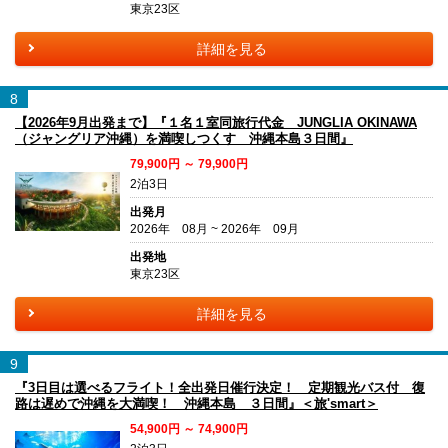
東京23区
詳細を見る
8
【2026年9月出発まで】『１名１室同旅行代金 JUNGLIA OKINAWA
（ジャングリア沖縄）を満喫しつくす 沖縄本島３日間』
79,900円 ～ 79,900円
2泊3日
出発月
2026年 08月 ~ 2026年 09月
出発地
東京23区
詳細を見る
9
『3日目は選べるフライト！全出発日催行決定！ 定期観光バス付 復
路は遅めで沖縄を大満喫！ 沖縄本島 ３日間』＜旅'smart＞
54,900円 ～ 74,900円