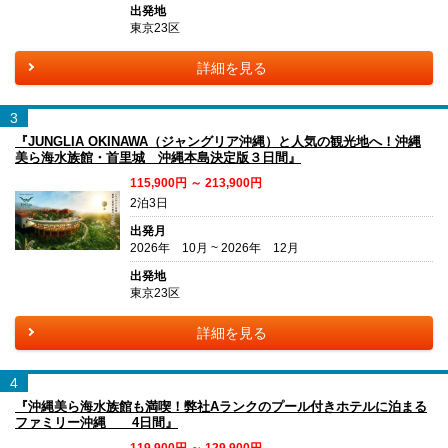
出発地
東京23区
詳細を見る
3
『JUNGLIA OKINAWA（ジャングリア沖縄）と人気の観光地へ！沖縄
美ら海水族館・首里城 沖縄本島決定版３日間』
115,900円 ～ 213,900円
2泊3日
出発月
2026年 10月 ~ 2026年 12月
出発地
東京23区
詳細を見る
4
『沖縄美ら海水族館も満喫！弊社Aランクのプール付きホテルに泊まる
ファミリー沖縄 4日間』
119,900円 ～ 129,900円