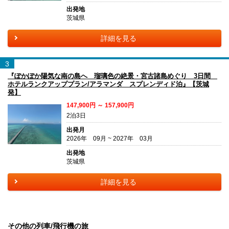
出発地
茨城県
詳細を見る
3
『ぽかぽか陽気な南の島へ 瑠璃色の絶景・宮古諸島めぐり 3日間
ホテルランクアッププラン/アラマンダ スプレンディド泊』【茨城
発】
147,900円 ～ 157,900円
2泊3日
出発月
2026年 09月 ~ 2027年 03月
出発地
茨城県
詳細を見る
その他の列車/飛行機の旅