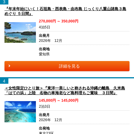
3
『年末年始にいく！石垣島・西表島・由布島 じっくり八重山諸島３島
めぐり ５日間』
270,000円 ～ 350,000円
4泊5日
出発月
2026年 12月
出発地
愛知県
詳細を見る
4
＜女性限定ひとり旅＞『東洋一美しいと称される沖縄の離島 久米島
「はての浜」上陸 名物の車海老など島料理もご賞味 ３日間』
145,000円 ～ 145,000円
2泊3日
出発月
2026年 12月
出発地
東京23区