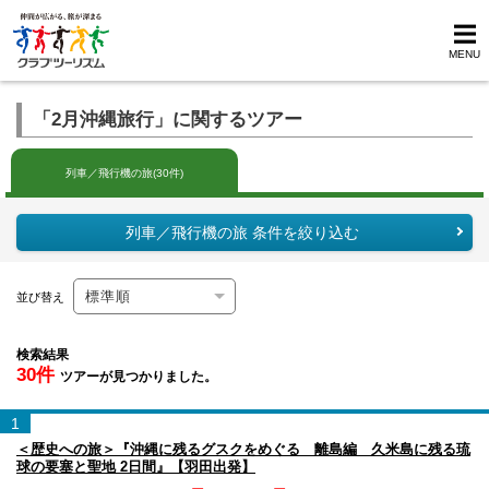
MENU
「2月沖縄旅行」に関するツアー
列車／飛行機の旅(30件)
列車／飛行機の旅 条件を絞り込む
並び替え
検索結果
30件
ツアーが見つかりました。
1
＜歴史への旅＞『沖縄に残るグスクをめぐる 離島編 久米島に残る琉
球の要塞と聖地 2日間』【羽田出発】