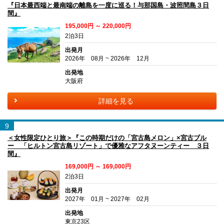
『日本最西端と最南端の離島を一度に巡る！与那国島・波照間島３日
間』
195,000円 ～ 220,000円
2泊3日
出発月
2026年 08月 ~ 2026年 12月
出発地
大阪府
詳細を見る
9
＜女性限定ひとり旅＞『この時期だけの「宮古島メロン」×宮古ブル
ー 「ヒルトン宮古島リゾート」で優雅なアフタヌーンティー ３日
間』
169,000円 ～ 169,000円
2泊3日
出発月
2027年 01月 ~ 2027年 02月
出発地
東京23区