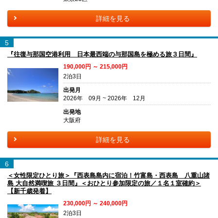
詳細を見る
5
『往復与那国空港利用 日本最西端の与那国島を極める旅３日間』
190,000円 ～ 215,000円
2泊3日
出発月
2026年 09月 ~ 2026年 12月
出発地
大阪府
詳細を見る
6
＜女性限定ひとり旅＞『西表島島内に宿泊！竹富島・西表島 八重山諸
島 大自然満喫旅 ３日間』＜おひとり参加限定の旅／１名１室確約＞
【新千歳発着】
230,000円 ～ 240,000円
2泊3日