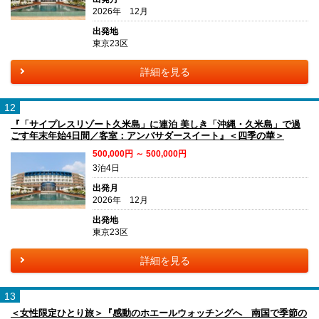
2026年 12月
出発地
東京23区
詳細を見る
12
『「サイプレスリゾート久米島」に連泊 美しき「沖縄・久米島」で過
ごす年末年始4日間／客室：アンバサダースイート』＜四季の華＞
500,000円 ～ 500,000円
3泊4日
出発月
2026年 12月
出発地
東京23区
詳細を見る
13
＜女性限定ひとり旅＞『感動のホエールウォッチングへ 南国で季節の