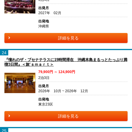
出発月
2027年 02月
出発地
沖縄県
詳細を見る
24
『憧れのザ・ブセナテラスに19時間滞在 沖縄本島まるっとたっぷり満
喫3日間』＜旅’ｓｍａｒｔ＞
79,900円 ～ 124,900円
2泊3日
出発月
2026年 10月 ~ 2026年 12月
出発地
東京23区
詳細を見る
25