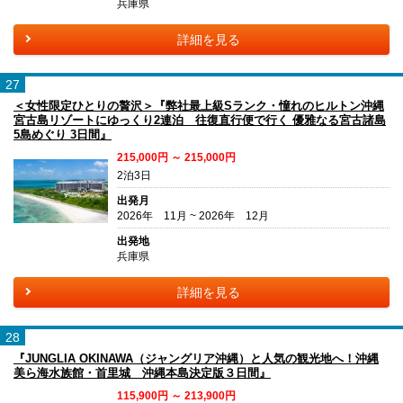
兵庫県
詳細を見る
27
＜女性限定ひとりの贅沢＞『弊社最上級Sランク・憧れのヒルトン沖縄
宮古島リゾートにゆっくり2連泊 往復直行便で行く 優雅なる宮古諸島
5島めぐり 3日間』
215,000円 ～ 215,000円
2泊3日
出発月
2026年 11月 ~ 2026年 12月
出発地
兵庫県
詳細を見る
28
『JUNGLIA OKINAWA（ジャングリア沖縄）と人気の観光地へ！沖縄
美ら海水族館・首里城 沖縄本島決定版３日間』
115,900円 ～ 213,900円