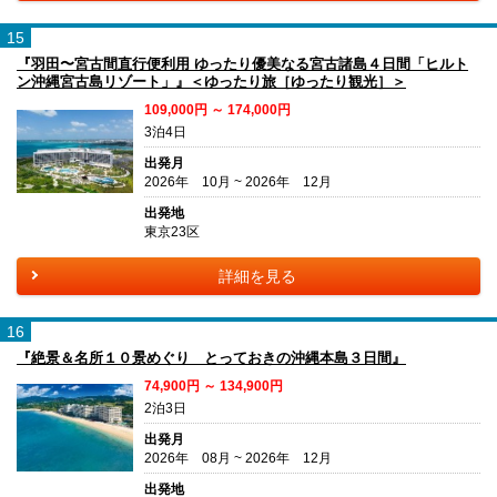
15
『羽田〜宮古間直行便利用 ゆったり優美なる宮古諸島４日間「ヒルト
ン沖縄宮古島リゾート」』＜ゆったり旅［ゆったり観光］＞
109,000円 ～ 174,000円
3泊4日
出発月
2026年 10月 ~ 2026年 12月
出発地
東京23区
詳細を見る
16
『絶景＆名所１０景めぐり とっておきの沖縄本島３日間』
74,900円 ～ 134,900円
2泊3日
出発月
2026年 08月 ~ 2026年 12月
出発地