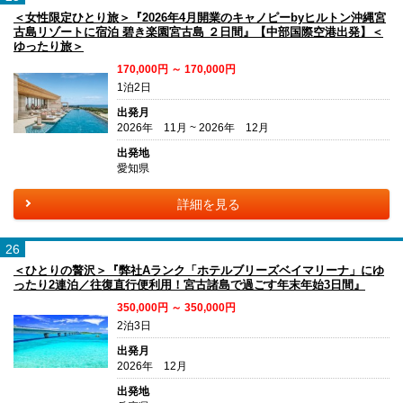
＜女性限定ひとり旅＞『2026年4月開業のキャノピーbyヒルトン沖縄宮
古島リゾートに宿泊 碧き楽園宮古島 ２日間』【中部国際空港出発】＜
ゆったり旅＞
170,000円 ～ 170,000円
1泊2日
出発月
2026年 11月 ~ 2026年 12月
出発地
愛知県
詳細を見る
26
＜ひとりの贅沢＞『弊社Aランク「ホテルブリーズベイマリーナ」にゆ
ったり2連泊／往復直行便利用！宮古諸島で過ごす年末年始3日間』
350,000円 ～ 350,000円
2泊3日
出発月
2026年 12月
出発地