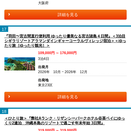
大阪府
詳細を見る
17
『羽田〜宮古間直行便利用 ゆったり優美なる宮古諸島４日間』＜3泊目
シギラリゾートアラマンダインギャーコーラルヴィレッジ宿泊＞＜ゆっ
たり旅［ゆったり観光］＞
109,000円 ～ 176,000円
3泊4日
出発月
2026年 10月 ~ 2026年 12月
出発地
東京23区
詳細を見る
18
＜ひとり旅＞『弊社Aランク・リザンシーパークホテル谷茶ベイにゆっ
くり2連泊 沖縄本島のリゾートで過ごす年末年始 3日間』
319,000円 ～ 319,000円