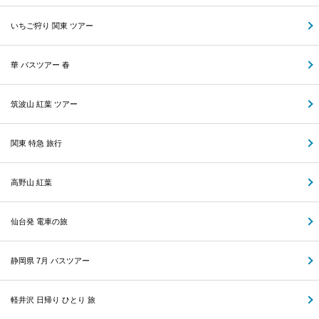
いちご狩り 関東 ツアー
華 バスツアー 春
筑波山 紅葉 ツアー
関東 特急 旅行
高野山 紅葉
仙台発 電車の旅
静岡県 7月 バスツアー
軽井沢 日帰り ひとり 旅