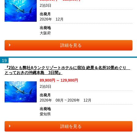
2泊3日
出発月
2026年 12月
出発地
大阪府
詳細を見る
19
『2泊とも弊社Aランクリゾートホテルに宿泊 絶景＆名所10景めぐり
とっておきの沖縄本島 3日間』
89,900円 ～ 129,900円
2泊3日
出発月
2026年 08月 ~ 2026年 12月
出発地
愛知県
詳細を見る