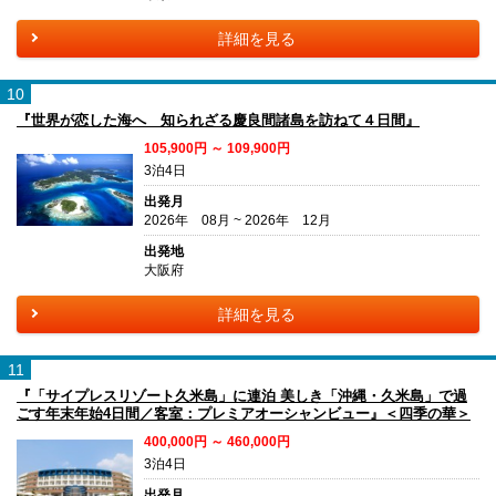
詳細を見る
10
『世界が恋した海へ 知られざる慶良間諸島を訪ねて４日間』
105,900円 ～ 109,900円
3泊4日
出発月
2026年 08月 ~ 2026年 12月
出発地
大阪府
詳細を見る
11
『「サイプレスリゾート久米島」に連泊 美しき「沖縄・久米島」で過
ごす年末年始4日間／客室：プレミアオーシャンビュー』＜四季の華＞
400,000円 ～ 460,000円
3泊4日
出発月