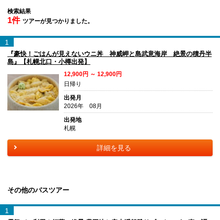
検索結果
1件
ツアーが見つかりました。
1
『豪快！ごはんが見えないウニ丼 神威岬と島武意海岸 絶景の積丹半
島』【札幌北口・小樽出発】
12,900円 ～ 12,900円
日帰り
出発月
2026年 08月
出発地
札幌
詳細を見る
その他のバスツアー
1