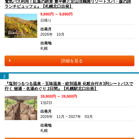
電気バス利用！紅葉の絶景 豊平峡と定山渓鶴雅リゾートスパ・森の謌
ランチビュッフェ』【札幌北口出発】
9,990円 ～ 9,990円
日帰り
出発月
2026年 10月
出発地
札幌
詳細を見る
2
『塩別つるつる温泉・五味温泉・紋別温泉 化粧台付き3列シートバスで
行く 秘湯・名湯めぐり 2日間』【札幌駅北口出発】
39,900円 ～ 39,900円
1泊2日
出発月
2026年 11月 ~ 2027年 03月
出発地
札幌