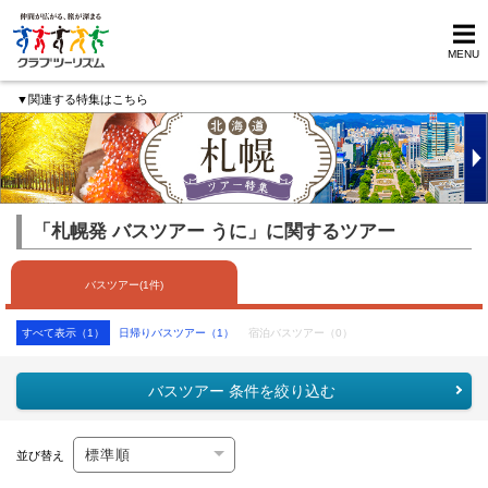
MENU
▼関連する特集はこちら
「札幌発 バスツアー うに」に関するツアー
バスツアー(1件)
すべて表示（1）
日帰りバスツアー（1）
宿泊バスツアー（0）
バスツアー 条件を絞り込む
並び替え