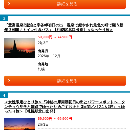
詳細を見る
3
『豊富温泉2連泊と宗谷岬初日の出 温泉で癒やされ最北の町で願う新
年 3日間／トイレ付きバス』【札幌駅北口出発】＜ゆったり旅＞
59,900円 ～ 74,900円
2泊3日
出発月
2026年 12月
出発地
札幌
詳細を見る
4
＜女性限定ひとり旅＞『神秘の摩周湖初日の出とパワースポットへ タ
ンチョウ見学と釧路でゆったり過ごすお正月 3日間／バス1人2席』＜ゆ
ったり旅＞【札幌駅北口出発】
69,900円 ～ 69,900円
2泊3日