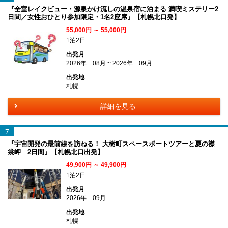
『全室レイクビュー・源泉かけ流しの温泉宿に泊まる 満喫ミステリー2
日間／女性おひとり参加限定・1名2座席』【札幌北口発】
55,000円 ～ 55,000円
1泊2日
出発月
2026年 08月 ~ 2026年 09月
出発地
札幌
詳細を見る
7
『宇宙開発の最前線を訪ねる！ 大樹町スペースポートツアーと夏の襟
裳岬 2日間』【札幌北口出発】
49,900円 ～ 49,900円
1泊2日
出発月
2026年 09月
出発地
札幌