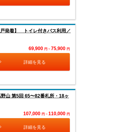
神戸発着】 トイレ付きバス利用／
69,900
75,900
円 ~
円
詳細を見る
 第5回 65〜82番札所・18ヶ
107,000
110,000
円 ~
円
詳細を見る