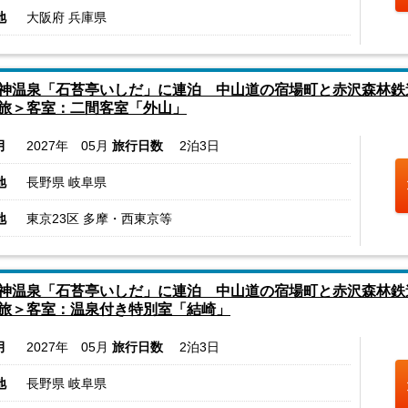
地
大阪府 兵庫県
神温泉「石苔亭いしだ」に連泊 中山道の宿場町と赤沢森林鉄
旅＞客室：二間客室「外山」
月
2027年 05月
旅行日数
2泊3日
地
長野県 岐阜県
地
東京23区 多摩・西東京等
神温泉「石苔亭いしだ」に連泊 中山道の宿場町と赤沢森林鉄
旅＞客室：温泉付き特別室「結崎」
月
2027年 05月
旅行日数
2泊3日
地
長野県 岐阜県