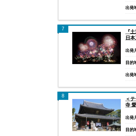
出発
7
『土
日本
出発
目的
出発
8
＜テ
寺 
出発
目的