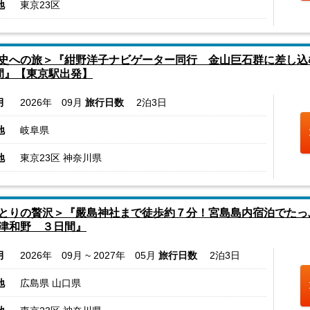
地
東京23区
史への旅＞『紺野洋子ナビゲーター同行 金山巨石群に差し込
間』【東京駅出発】
月
2026年 09月
旅行日数
2泊3日
地
岐阜県
地
東京23区 神奈川県
とりの贅沢＞『嚴島神社まで徒歩約７分！宮島島内宿泊でたっ
津和野 ３日間』
月
2026年 09月 ~ 2027年 05月
旅行日数
2泊3日
地
広島県 山口県