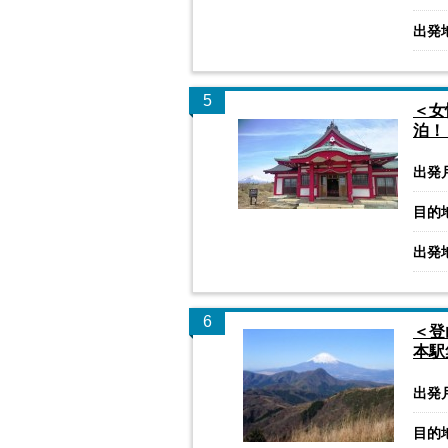
出発
5
＜女
泊！
出発
目的
出発
6
＜登
本駅
出発
目的