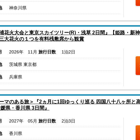
地
神奈川県
浦花火大会と東京スカイツリー(R)・浅草 2日間』【姫路・新
三大花火の１つを有料桟敷席から観賞
月
2026年 11月
旅行日数
1泊2日
地
茨城県 東京都
地
兵庫県
ーマのある旅＞『2ヵ月に1回ゆっくり巡る 四国八十八ヶ所と高野山
愛媛県・香川県 3日間』
月
2027年 05月
旅行日数
2泊3日
地
香川県