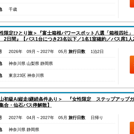
地
千歳
性限定ひとり旅＞『富士箱根パワースポット八選「箱根四社」
 2日間』【バス1台につき23名以下／1名1室確約／バス席1人
月
2026年 09月 ~ 2027年 05月
旅行日数
1泊2日
地
神奈川県 山梨県 静岡県
地
東京23区 神奈川県
山初級A/縦走/継続条件あり＞ 『女性限定 ステップアップ
集合・仙石バス停解散】
月
2027年 04月 ~ 2027年 05月
旅行日数
日帰り
地
神奈川県 静岡県