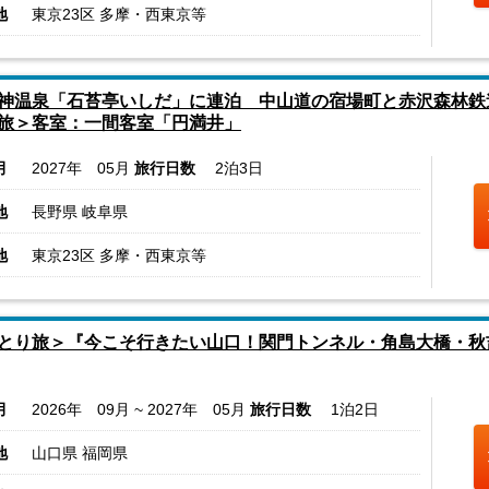
地
東京23区 多摩・西東京等
神温泉「石苔亭いしだ」に連泊 中山道の宿場町と赤沢森林鉄
旅＞客室：一間客室「円満井」
月
2027年 05月
旅行日数
2泊3日
地
長野県 岐阜県
地
東京23区 多摩・西東京等
とり旅＞『今こそ行きたい山口！関門トンネル・角島大橋・秋
月
2026年 09月 ~ 2027年 05月
旅行日数
1泊2日
地
山口県 福岡県