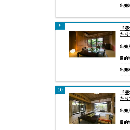
出発
9
『昼
たり
出発
目的
出発
10
『昼
たり
出発
目的