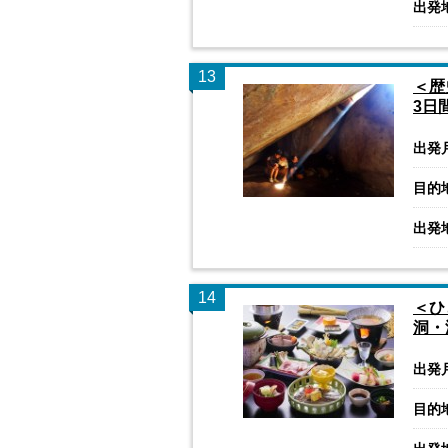
出発
13
＜歴
3日
出発
目的
出発
14
＜ひ
洞・
出発
目的