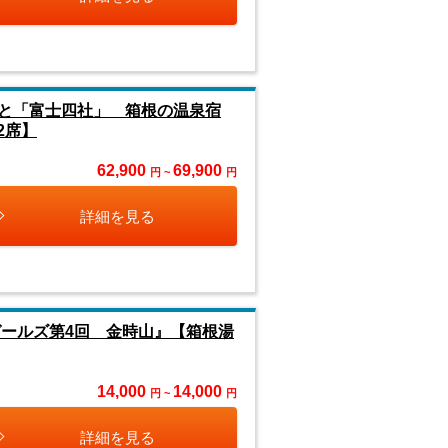
と「富士四社」 箱根の温泉宿
2席】
62,900
69,900
円 ~
円
詳細を見る
ガールズ第4回 金時山』【箱根湯
14,000
14,000
円 ~
円
詳細を見る