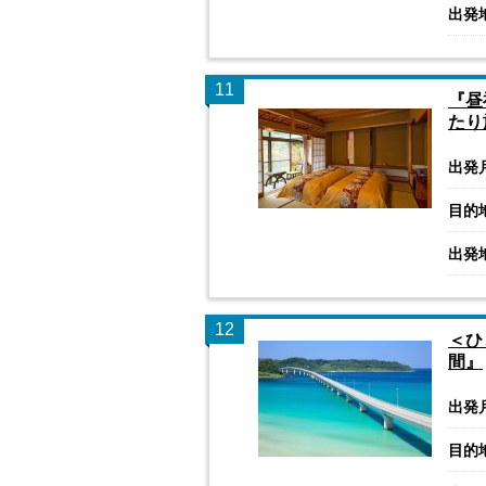
出発
11
『昼
たり
出発
目的
出発
12
＜ひ
間』
出発
目的