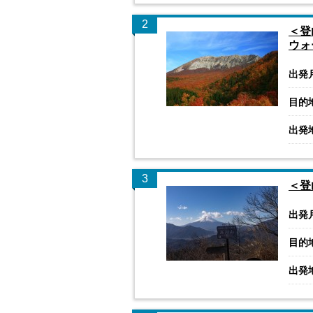
2
＜登
ウォ
出発
目的
出発
3
＜登
出発
目的
出発