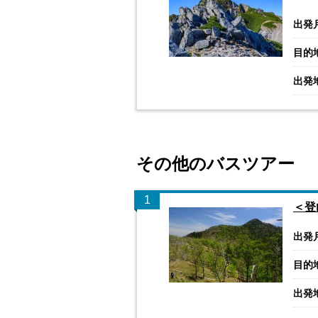
出発
目的
出発
その他のバスツアー
1
＜登
出発
目的
出発