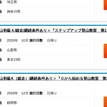
地
埼玉県
地
神奈川県
山初級Ａ/縦走/継続条件あり＞『ステップアップ登山教室 第
月
2026年 10月
旅行日数
日帰り
地
山梨県
地
東京23区
山初級A（縦走）/継続条件あり＞『０から始める登山教室 第
月
2026年 12月
旅行日数
日帰り
地
静岡県