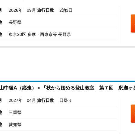
月
2026年 09月
旅行日数
2泊3日
地
長野県
地
東京23区 多摩・西東京等 長野県
山中級A（縦走）＞『秋から始める登山教室 第７回 釈迦ヶ
月
2027年 04月
旅行日数
日帰り
地
三重県
地
愛知県