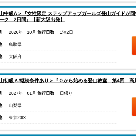
山中級A＞『女性限定 ステップアップガールズ登山ガイドが
ーク 2日間』【新大阪出発】
月
2026年 10月
旅行日数
1泊2日
地
鳥取県
地
大阪府
山初級Ａ/継続条件あり＞『０から始める登山教室 第4回 高
月
2027年 01月
旅行日数
日帰り
地
山梨県
地
東京23区