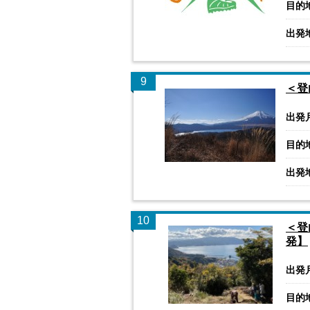
目的
出発
9
＜登
出発
目的
出発
10
＜登
発】
出発
目的