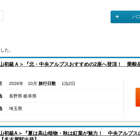
バ
ました。
山初級Ａ＞『北・中央アルプスおすすめの2座へ登頂！ 乗鞍
月
2026年 10月
旅行日数
1泊2日
地
長野県 岐阜県
地
埼玉県
山初級A＞『夏は高山植物・秋は紅葉が魅力！ 中央アルプス
【名古屋駅出発】