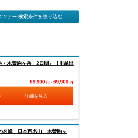
スツアー 検索条件を絞り込む
岳・木曽駒ヶ岳 2日間』【川越出
69,900
69,900
円 ~
円
詳細を見る
の名峰 日本百名山 木曽駒ヶ