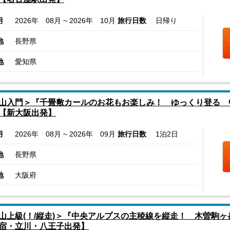
月
2026年 08月 ~ 2026年 10月
旅行日数
日帰り
地
長野県
地
愛知県
山入門＞『千畳敷カールのお花もお楽しみ！ ゆっくり登る 
【新大阪出発】
月
2026年 08月 ~ 2026年 09月
旅行日数
1泊2日
地
長野県
地
大阪府
山上級(！/縦走)＞『中央アルプスの主稜線を縦走！ 木曽駒
宿・立川・八王子出発】