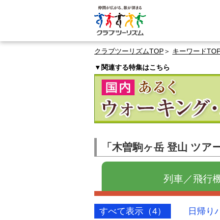
クラブツーリズムTOP
キーワードTO
▼関連する特集はこちら
「木曽駒ヶ岳 登山 ツア
列車／飛行機
すべて表示（4）
日帰り