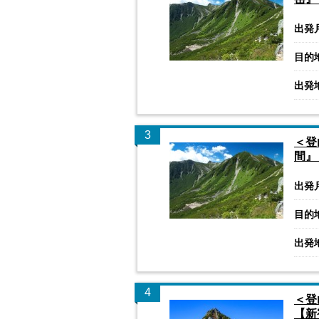
出発
目的
出発
3
＜登
間』
出発
目的
出発
4
＜登
【新