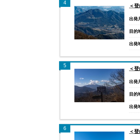
4
＜登
出発
目的
出発
5
＜登
出発
目的
出発
6
＜登