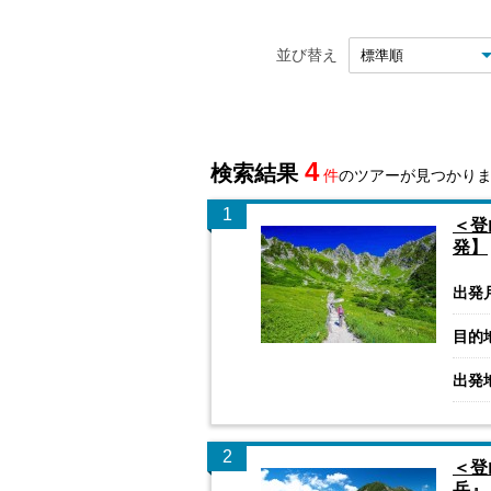
並び替え
4
検索結果
件
のツアーが見つかり
1
＜登
発】
出発
目的
出発
2
＜登
岳』