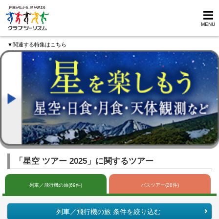
MENU
▼関連する特集はこちら
「星空 ツアー 2025」に関するツアー
列車／飛行機の旅(69件)
バスツアー(28件)
列車／飛行機の旅 条件を絞り込む