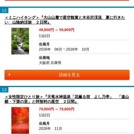
12
＜ミニハイキング＞『大山山麓で星空観賞と木谷沢渓流 夏に行きた
い 山陰納涼旅 ２日間』
49,900円 ～ 59,900円
1泊2日
出発月
2026年 08月 ~ 2026年 10月
出発地
大阪府 兵庫県
詳細を見る
13
＜女性限定ひとり旅＞『天竜水神温泉「花薫る宿 よし乃亭」 「遠山
郷・下栗の里」と阿智村の星空 ２日間』
79,900円 ～ 79,900円
1泊2日
出発月
2026年 11月