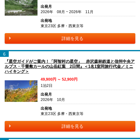
出発月
2026年 08月 ~ 2026年 11月
出発地
東京23区 多摩・西東京等
詳細を見る
6
『星空ガイドがご案内！「阿智村の星空」 赤沢森林鉄道と信州中央ア
ルプス・千畳敷カールの山岳紅葉 2日間』＜1名1室同旅行代金／ミニ
ハイキング＞
49,900円 ～ 52,900円
1泊2日
出発月
2026年 10月
出発地
東京23区 多摩・西東京等
詳細を見る