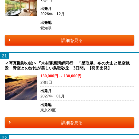
出発月
2026年 12月
出発地
愛知県
詳細を見る
21
＜写真撮影の旅＞『木村琢磨講師同行 「星取県」冬の大山と星空絶
景 青空との対比が美しい鳥取砂丘 3日間』【羽田出発】
130,000円 ～ 130,000円
2泊3日
出発月
2027年 01月
出発地
東京23区
詳細を見る
22