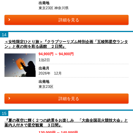
出発地
東京23区 神奈川県
詳細を見る
14
＜女性限定ひとり旅＞『クラブツーリズム特別企画「五稜郭星空ランタ
ン」と夜の街を彩る函館 ２日間』
94,900円 ～ 94,900円
1泊2日
出発月
2026年 12月
出発地
東京23区
詳細を見る
15
『夏の夜空に輝く２つの絶景をお楽しみ 「大曲全国花火競技大会」と
案内人付きで星空観賞 ３日間』
130,000円 ～ 140,000円