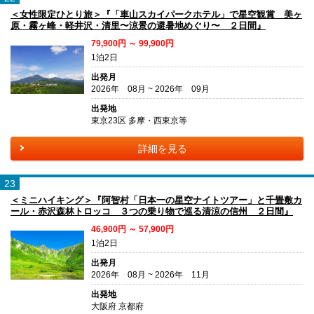
＜女性限定ひとり旅＞『「車山スカイパークホテル」で星空観賞 美ヶ
原・霧ヶ峰・軽井沢・清里〜涼景の避暑地めぐり〜 ２日間』
79,900円 ～ 99,900円
1泊2日
出発月
2026年 08月 ~ 2026年 09月
出発地
東京23区 多摩・西東京等
詳細を見る
23
＜ミニハイキング＞『阿智村「日本一の星空ナイトツアー」と千畳敷カ
ール・赤沢森林トロッコ ３つの乗り物で巡る清涼の信州 ２日間』
46,900円 ～ 57,900円
1泊2日
出発月
2026年 08月 ~ 2026年 11月
出発地
大阪府 京都府