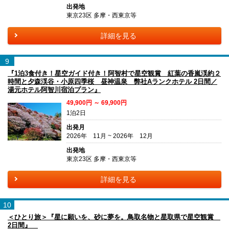
出発地
東京23区 多摩・西東京等
詳細を見る
9
『1泊3食付き！星空ガイド付き！阿智村で星空観賞 紅葉の香嵐渓約２
時間と夕森渓谷・小原四季桜 昼神温泉 弊社Aランクホテル 2日間／
湯元ホテル阿智川宿泊プラン』
49,900円 ～ 69,900円
1泊2日
出発月
2026年 11月 ~ 2026年 12月
出発地
東京23区 多摩・西東京等
詳細を見る
10
＜ひとり旅＞『星に願いを、砂に夢を。鳥取名物と星取県で星空観賞
2日間』