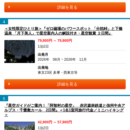
詳細を見る
4
＜女性限定ひとり旅＞『ゼロ磁場のパワースポット 「分杭峠」と下條
温泉 「月下美人」で星空案内人の解説付き・星空観賞 ２日間』
79,900円 ～ 79,900円
1泊2日
出発月
2026年 08月 ~ 2026年 11月
出発地
東京23区 多摩・西東京等
詳細を見る
5
『星空ガイドがご案内！「阿智村の星空」 赤沢森林鉄道と信州中央ア
ルプス・千畳敷カール 2日間』＜1名1室同旅行代金／ミニハイキング
＞
42,900円 ～ 57,900円
1泊2日