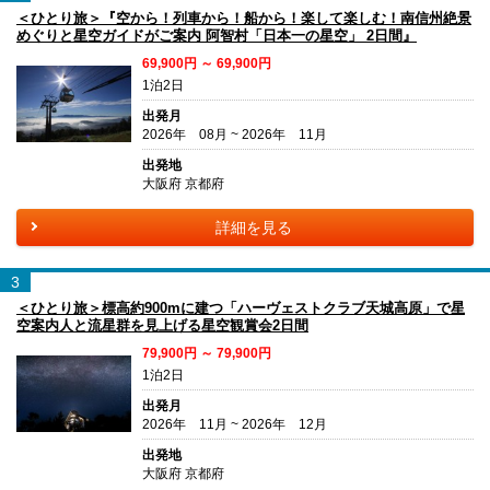
＜ひとり旅＞『空から！列車から！船から！楽して楽しむ！南信州絶景
めぐりと星空ガイドがご案内 阿智村「日本一の星空」 2日間』
69,900円 ～ 69,900円
1泊2日
出発月
2026年 08月 ~ 2026年 11月
出発地
大阪府 京都府
詳細を見る
3
＜ひとり旅＞標高約900mに建つ「ハーヴェストクラブ天城高原」で星
空案内人と流星群を見上げる星空観賞会2日間
79,900円 ～ 79,900円
1泊2日
出発月
2026年 11月 ~ 2026年 12月
出発地
大阪府 京都府