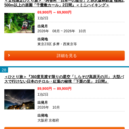
＜女性限定ひとり旅＞『阿智村「日本一の星空」と赤沢森林鉄道 標高2,
500m以上の楽園「千畳敷カール」2日間』＜ミニハイキング＞
69,900円 ～ 69,900円
1泊2日
出発月
2026年 08月 ~ 2026年 10月
出発地
東京23区 多摩・西東京等
詳細を見る
28
＜ひとり旅＞『360度見渡す限りの星空「しらそび高原天の川」 大型バ
スで行けない日本のチロル・紅葉の秘境「下栗の里」 2日間』
89,900円 ～ 89,900円
1泊2日
出発月
2026年 10月
出発地
大阪府 京都府