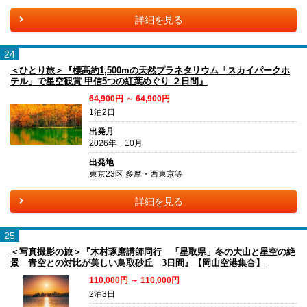
詳細を見る
24
＜ひとり旅＞『標高約1,500mの天然プラネタリウム「スカイパークホ
テル」で星空観賞 甲信5つの紅葉めぐり ２日間』
64,900円 ～ 64,900円
1泊2日
出発月
2026年 10月
出発地
東京23区 多摩・西東京等
詳細を見る
25
＜写真撮影の旅＞『木村琢磨講師同行 「星取県」冬の大山と星空の絶
景 青空との対比が美しい鳥取砂丘 3日間』【岡山空港集合】
110,000円 ～ 110,000円
2泊3日