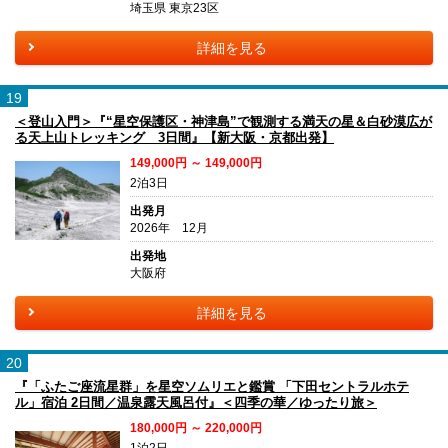
埼玉県 東京23区
詳細を見る
19
＜登山入門＞『“星空保護区・神津島”で観測する満天の星＆白砂漠広が
る天上山トレッキング 3日間』【新大阪・京都出発】
149,000円 ～ 149,000円
2泊3日
出発月
2026年 12月
出発地
大阪府
詳細を見る
20
『「ふたご座流星群」を星空ソムリエと鑑賞 「下田セントラルホテ
ル」宿泊 2日間／温泉露天風呂付』＜四季の華／ゆったり旅＞
180,000円 ～ 220,000円
1泊2日