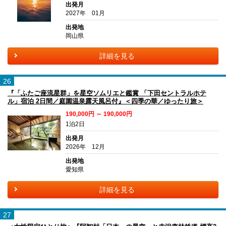
出発月
2027年 01月
出発地
岡山県
詳細を見る
26
『「ふたご座流星群」を星空ソムリエと鑑賞 「下田セントラルホテ
ル」宿泊 2日間／庭園温泉露天風呂付』＜四季の華／ゆったり旅＞
190,000円 ～ 190,000円
1泊2日
出発月
2026年 12月
出発地
愛知県
詳細を見る
27