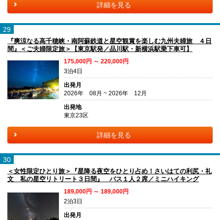
詳細を見る
29
『爽涼なる高千穂峡・南阿蘇鉄道と星空観賞を楽しむ九州夫婦旅 ４日
間』＜ご夫婦限定旅＞【東京駅発／品川駅・新横浜駅乗下車可】
175,000円 ～ 220,000円
3泊4日
出発月
2026年 08月 ~ 2026年 12月
出発地
東京23区
詳細を見る
30
＜女性限定ひとり旅＞『星降る夜空をひとり占め！さいはての利尻・礼
文 私の星空リトリート３日間』 バス１人２席／ミニハイキング
189,000円 ～ 189,000円
2泊3日
出発月