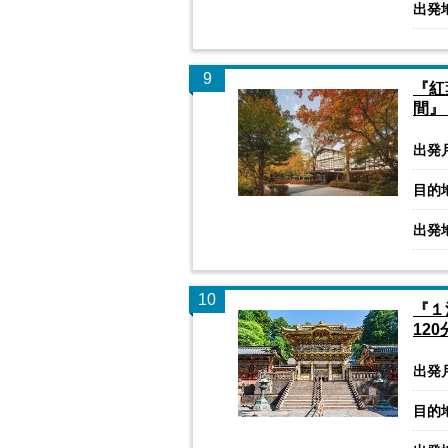
出発
9
『紅
間』
出発
目的
出発
10
『１
12
出発
目的