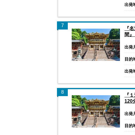
出発
7
『名
間』
出発
目的
出発
8
『１
12
出発
目的