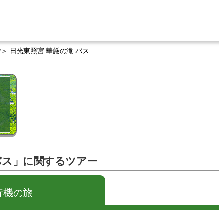
P
日光東照宮 華厳の滝 バス
バス」に関するツアー
行機の旅