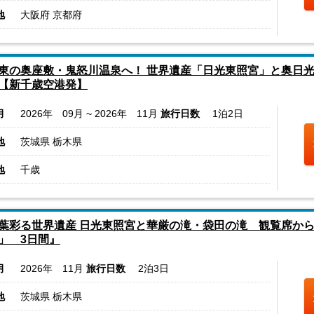
地
大阪府 京都府
東の奥座敷・鬼怒川温泉へ！ 世界遺産「日光東照宮」と奥日光
【新千歳空港発】
月
2026年 09月 ~ 2026年 11月
旅行日数
1泊2日
地
茨城県 栃木県
地
千歳
葉彩る世界遺産 日光東照宮と華厳の滝・袋田の滝 観覧席から
」 3日間』
月
2026年 11月
旅行日数
2泊3日
地
茨城県 栃木県