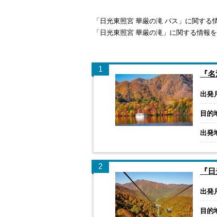
「日光東照宮 華厳の滝 バス」に関する
「日光東照宮 華厳の滝」に関する情報
1
『名
出発
目的
出発
2
『日
出発
目的