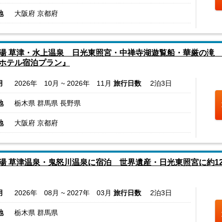
地
大阪府 京都府
湯 草津・水上温泉 日光東照宮・中禅寺湖遊覧船・華厳の滝
ホテル宿泊プラン』
月
2026年 10月 ~ 2026年 11月
旅行日数
2泊3日
地
栃木県 群馬県 長野県
地
大阪府 京都府
湯 草津温泉・鬼怒川温泉に宿泊 世界遺産・日光東照宮に約12
月
2026年 08月 ~ 2027年 03月
旅行日数
2泊3日
地
栃木県 群馬県