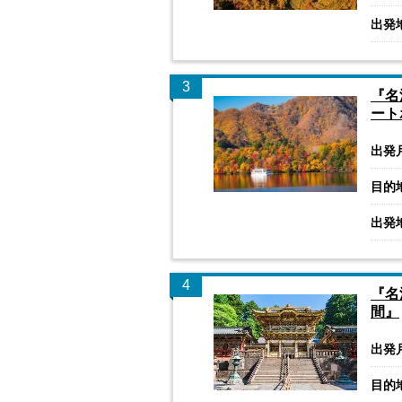
出発
3
『名
ート
出発
目的
出発
4
『名
間』
出発
目的