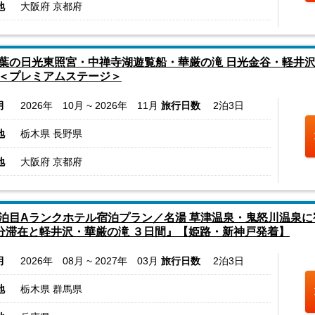
地
大阪府 京都府
葉の日光東照宮・中禅寺湖遊覧船・華厳の滝 日光金谷・軽井沢
＜プレミアムステージ＞
月
2026年 10月 ~ 2026年 11月
旅行日数
2泊3日
地
栃木県 長野県
地
大阪府 京都府
泊目Aランクホテル宿泊プラン／名湯 草津温泉・鬼怒川温泉
0分滞在と軽井沢・華厳の滝 ３日間』【姫路・新神戸発着】
月
2026年 08月 ~ 2027年 03月
旅行日数
2泊3日
地
栃木県 群馬県