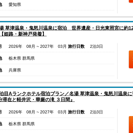
地
愛知県
湯 草津温泉・鬼怒川温泉に宿泊 世界遺産・日光東照宮に約12
【姫路・新神戸発着】
月
2026年 08月 ~ 2027年 03月
旅行日数
2泊3日
地
栃木県 群馬県
地
兵庫県
泊目Aランクホテル宿泊プラン／名湯 草津温泉・鬼怒川温泉
0分滞在と軽井沢・華厳の滝 ３日間』
月
2026年 08月 ~ 2027年 03月
旅行日数
2泊3日
地
栃木県 群馬県