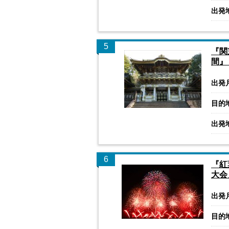
出発
5
『関
間』
出発
目的
出発
6
『紅
大会
出発
目的