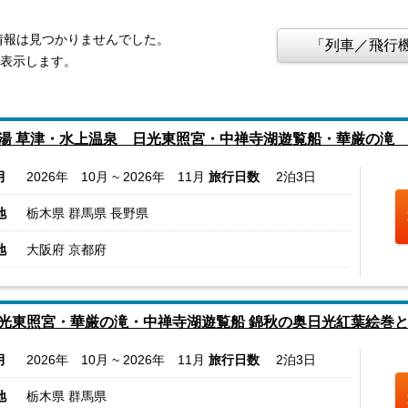
情報は見つかりませんでした。
「列車／飛行機
を表示します。
湯 草津・水上温泉 日光東照宮・中禅寺湖遊覧船・華厳の滝
月
2026年 10月 ~ 2026年 11月
旅行日数
2泊3日
地
栃木県 群馬県 長野県
地
大阪府 京都府
光東照宮・華厳の滝・中禅寺湖遊覧船 錦秋の奥日光紅葉絵巻と
月
2026年 10月 ~ 2026年 11月
旅行日数
2泊3日
地
栃木県 群馬県