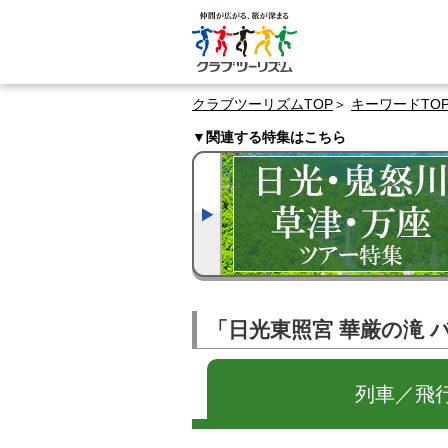
クラブツーリズムTOP
キーワードTO
▼関連する特集はこちら
「日光東照宮 華厳の滝 
列車／飛