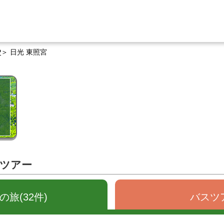
P
日光 東照宮
るツアー
旅(32件)
バスツア