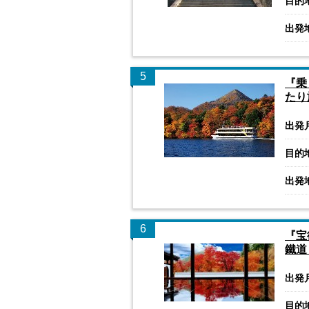
目的
出発
5
『乗
たり
出発
目的
出発
6
『宝
鐵道
出発
目的