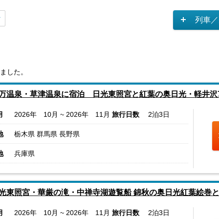
列車／
ました。
万温泉・草津温泉に宿泊 日光東照宮と紅葉の奥日光・軽井沢
月
2026年 10月 ~ 2026年 11月
旅行日数
2泊3日
地
栃木県 群馬県 長野県
地
兵庫県
光東照宮・華厳の滝・中禅寺湖遊覧船 錦秋の奥日光紅葉絵巻と
月
2026年 10月 ~ 2026年 11月
旅行日数
2泊3日