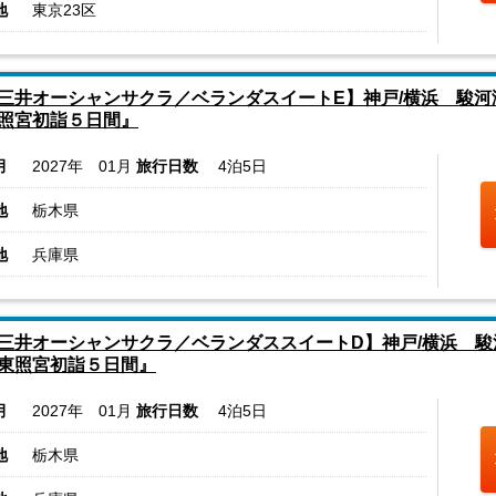
地
東京23区
三井オーシャンサクラ／ベランダスイートE】神戸/横浜 駿
照宮初詣５日間』
月
2027年 01月
旅行日数
4泊5日
地
栃木県
地
兵庫県
三井オーシャンサクラ／ベランダススイートD】神戸/横浜 
東照宮初詣５日間』
月
2027年 01月
旅行日数
4泊5日
地
栃木県