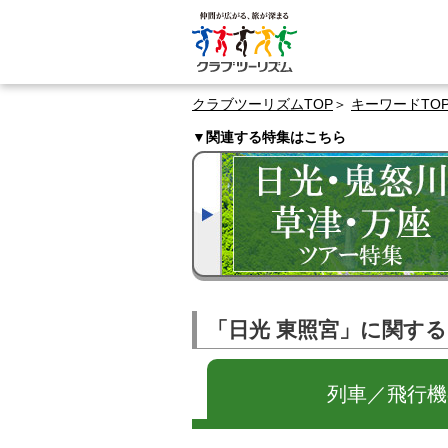
クラブツーリズムTOP
キーワードTO
▼関連する特集はこちら
「日光 東照宮」に関す
列車／飛行機の