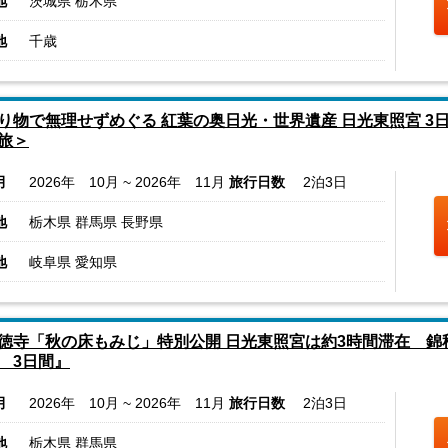
地
茨城県 栃木県
地
千歳
り物で無理せずめぐる 紅葉の奥日光・世界遺産 日光東照宮 3
旅＞
月
2026年 10月 ~ 2026年 11月
旅行日数
2泊3日
地
栃木県 群馬県 長野県
地
岐阜県 愛知県
徳寺「秋の床もみじ」特別公開 日光東照宮は約3時間滞在 
 3日間』
月
2026年 10月 ~ 2026年 11月
旅行日数
2泊3日
地
栃木県 群馬県