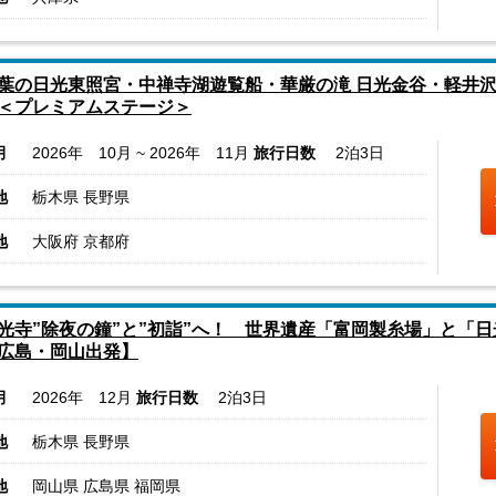
葉の日光東照宮・中禅寺湖遊覧船・華厳の滝 日光金谷・軽井沢
＜プレミアムステージ＞
月
2026年 10月 ~ 2026年 11月
旅行日数
2泊3日
地
栃木県 長野県
地
大阪府 京都府
光寺”除夜の鐘”と”初詣”へ！ 世界遺産「富岡製糸場」と「日
広島・岡山出発】
月
2026年 12月
旅行日数
2泊3日
地
栃木県 長野県
地
岡山県 広島県 福岡県