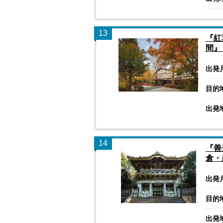
13
『紅
間』
出発
目的
出発
14
『善
倉・
出発
目的
出発