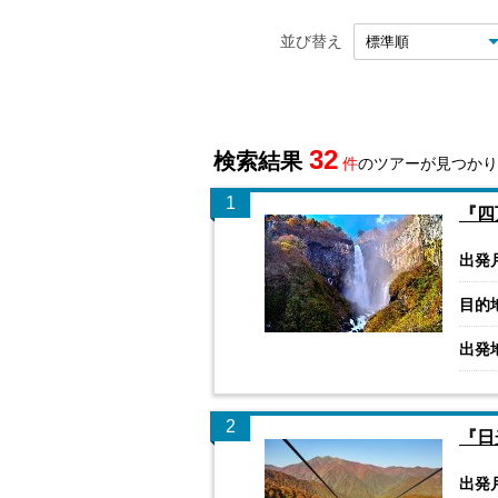
並び替え
32
検索結果
件
のツアーが見つかり
1
『四
出発
目的
出発
2
『日
出発