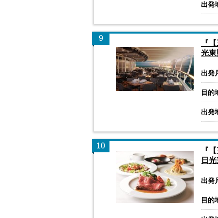
出発
9
『【
光東
出発
目的
出発
10
『【
日光
出発
目的