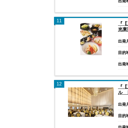
出発
11
『【
光東
出発
目的
出発
12
『【
ル 
出発
目的
出発