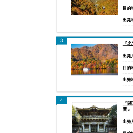
目的
出発
3
『名
出発
目的
出発
4
『関
間』
出発