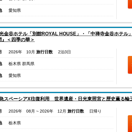
地
愛知県
光金谷ホテル「別館ROYAL HOUSE」・「中禅寺金谷ホテ
間』＜四季の華＞
月
2026年 10月
旅行日数
2泊3日
地
栃木県 群馬県
地
愛知県
急スペーシアX往復利用 世界遺産・日光東照宮と歴史薫る輪
月
2026年 08月 ~ 2026年 12月
旅行日数
日帰り
地
栃木県