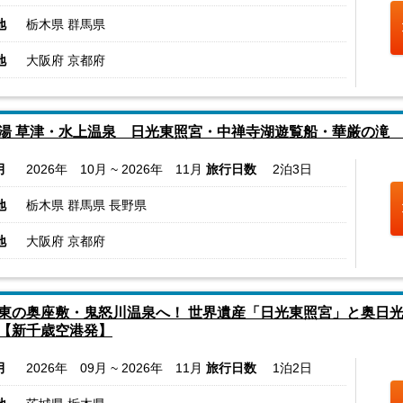
地
栃木県 群馬県
地
大阪府 京都府
湯 草津・水上温泉 日光東照宮・中禅寺湖遊覧船・華厳の滝
月
2026年 10月 ~ 2026年 11月
旅行日数
2泊3日
地
栃木県 群馬県 長野県
地
大阪府 京都府
東の奥座敷・鬼怒川温泉へ！ 世界遺産「日光東照宮」と奥日光
【新千歳空港発】
月
2026年 09月 ~ 2026年 11月
旅行日数
1泊2日